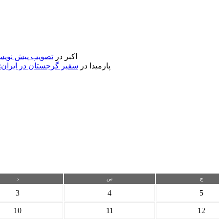
اکبر
در
تصویب پیش نویس 
پارمیدا
در
سفیر گرجستان در ایران:
چ
س
د
3
4
5
10
11
12