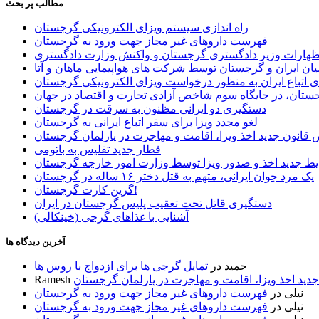
مطالب پر بحث
راه اندازی سیستم ویزای الکترونیکی گرجستان
فهرست داروهای غیر مجاز جهت ورود به گرجستان
اظهارات وزیر دادگستری گرجستان و واکنش وزارت دادگستری
ان ایران و گرجستان توسط شرکت های هواپیمایی ماهان و آتا
ی اتباع ایران به منظور درخواست ویزای الکترونیکی گرجستان
ستان، در جایگاه سوم شاخص آزادی تجارت و اقتصاد در جهان
دستگیری دو ایرانی مظنون به سرقت در گرجستان
لغو مجدد ویزا برای سفر اتباع ایرانی به گرجستان
قانون جدید اخذ ویزا، اقامت و مهاجرت در پارلمان گرجستان
قطار جدید تفلیس به باتومی
یط جدید اخذ و صدور ویزا توسط وزارت امور خارجه گرجستان
یک مرد جوان ایرانی، متهم به قتل دختر ۱۶ ساله در گرجستان
گرین کارت گرجستان!
دستگیری قاتل تحت تعقیب پلیس گرجستان در ایران
آشنایی با غذاهای گرجی (خینکالی)
آخرین دیدگاه ها
حمید
در
تمایل گرجی ها برای ازدواج با روس ها
ید اخذ ویزا، اقامت و مهاجرت در پارلمان گرجستان
Ramesh
نیلی
در
فهرست داروهای غیر مجاز جهت ورود به گرجستان
نیلی
در
فهرست داروهای غیر مجاز جهت ورود به گرجستان