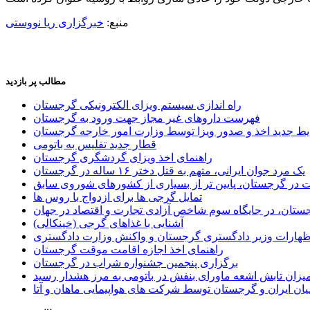
منبع:
خبرگزاری ریا نووستی
مطالب پر بازدید
راه اندازی سیستم ویزای الکترونیکی گرجستان
فهرست داروهای غیر مجاز جهت ورود به گرجستان
یط جدید اخذ و صدور ویزا توسط وزارت امور خارجه گرجستان
قطار جدید تفلیس به باتومی
راهنمای اخذ ویزای گردشگری گرجستان
یک مرد جوان ایرانی، متهم به قتل دختر ۱۶ ساله در گرجستان
ر گرجستان، پایین تر از بسیاری از کشورهای شوروی سابق
تمایل گرجی ها برای ازدواج با روس ها
ستان، در جایگاه سوم شاخص آزادی تجارت و اقتصاد در جهان
آشنایی با غذاهای گرجی (خینکالی)
اظهارات وزیر دادگستری گرجستان و واکنش وزارت دادگستری
راهنمای اخذ اجازه اقامت موقت گرجستان
برگزاری پنجمین جشنواره شراب در گرجستان
یزان تابش اشعه ماورای بنفش در باتومی به مرز هشدار رسید
ان ایران و گرجستان توسط شرکت های هواپیمایی ماهان و آتا