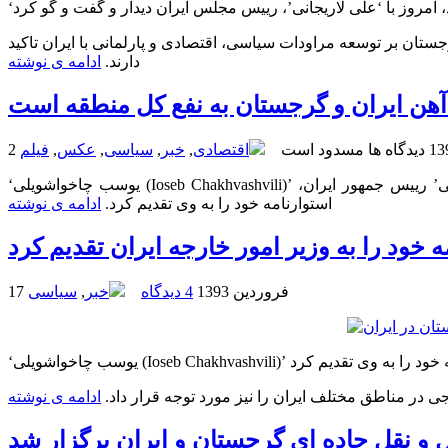
ستان بر توسعه مراودات سیاسی، اقتصادی و پارلمانی با ایران تاکید
دارند.
ادامه ی نوشته
هن ایران و گرجستان به نفع کل منطقه است
دیدگاه ها مسدود است
اقتصادی
,
خبر
,
سیاسی
,
عکس
,
فیلم
‘یوسب چاخواشویلی (Ioseb Chakhvashvili)’ سفیر جدید گرجستان در ایران که چندی پیش ماموریت خود را در این کشور آغاز کرده است، صبح امروز، ضمن دیدار با ‘حسن روحانی’ رییس جمهور ایران،
استوارنامه خود را به وی تقدیم کرد.
ادامه ی نوشته
ود را به وزیر امور خارجه ایران تقدیم کرد
17 فروردین 1393
4 دیدگاه
خبر
,
سیاسی
‘یوسب چاخواشویلی (Ioseb Chakhvashvili)’
ی در مناطق مختلف ایران را نیز مورد توجه قرار داد.
ادامه ی نوشته
 نقل جاده ای گرجستان و ایران برگزار شد