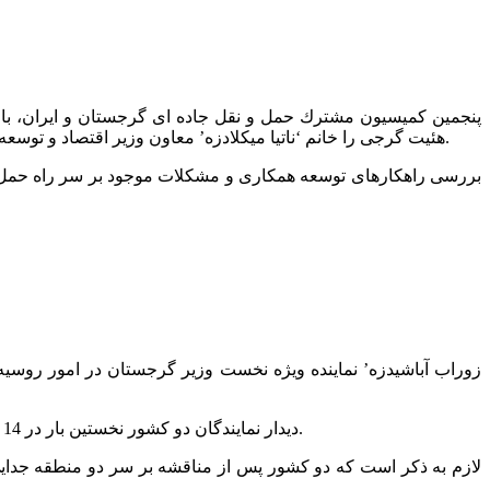
پنجمين كميسيون مشترك حمل و نقل جاده ای گرجستان و ایران، با 
هئیت گرجی را خانم ‘ناتیا میکلادزه’ معاون وزیر اقتصاد و توسعه پایدار گرجستان، و ریاست هیئت ایرانی را ‘محمد جواد عطرچیان’ مدیر کل دفتر ترانزیت سازمان حمل و نقل جاده ای ایران بر عهده داشتند.
‘زوراب آباشیدزه’ نماینده ویژه نخست وزیر گرجستان در امور روسیه
دیدار نمایندگان دو کشور نخستین بار در 14 دسامبر 2012 در ژنو برگزار شد و توافق گردید تا هر دو ماه یکبار مذاکراتی را در جهت عادی سازی روابط میان تفلیس و مسکو برگزار نمایند.
لازم به ذکر است که دو کشور پس از مناقشه بر سر دو منطقه جدا