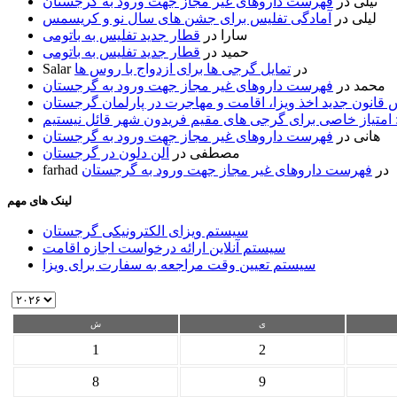
نیلی
در
فهرست داروهای غیر مجاز جهت ورود به گرجستان
لیلی
در
آمادگی تفلیس برای جشن های سال نو و کریسمس
سارا
در
قطار جدید تفلیس به باتومی
حمید
در
قطار جدید تفلیس به باتومی
در
تمایل گرجی ها برای ازدواج با روس ها
Salar
محمد
در
فهرست داروهای غیر مجاز جهت ورود به گرجستان
قانون جدید اخذ ویزا، اقامت و مهاجرت در پارلمان گرجستان
 امتیاز خاصی برای گرجی های مقیم فریدون شهر قائل نیستیم
هانی
در
فهرست داروهای غیر مجاز جهت ورود به گرجستان
مصطفی
در
آلن دلون در گرجستان
در
فهرست داروهای غیر مجاز جهت ورود به گرجستان
farhad
لینک های مهم
سیستم ویزای الکترونیکی گرجستان
سیستم آنلاین ارائه درخواست اجازه اقامت
سیستم تعیین وقت مراجعه به سفارت برای ویزا
ی
ش
1
2
8
9