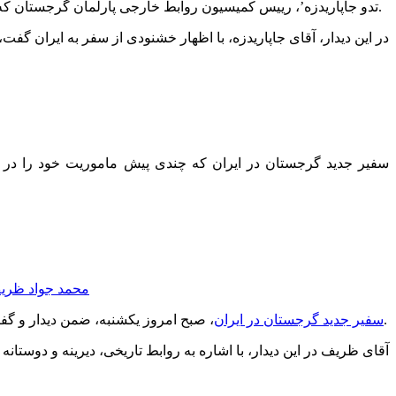
‘تدو جاپاریدزه’، رییس کمیسیون روابط خارجی پارلمان گرجستان که در رأس یک هیأت چهار نفره پارلمانی، روز گذشته وارد تهران شده بود، امروز با ‘علی لاریجانی’، رییس مجلس ایران دیدار و گفت و گو کرد.
در این دیدار، آقای جاپاریدزه، با اظهار خشنودی از سفر به ایران گ
، صبح امروز یکشنبه، ضمن دیدار و گفتگو با ‘محمد جواد ظریف’ وزیر امور خارجه ایران، رونوشت استوارنامه خود را به وی تقدیم کرد.
سفیر جدید گرجستان در ایران
آقای ظریف در این دیدار، با اشاره به روابط تاریخی، دیرینه و دوست