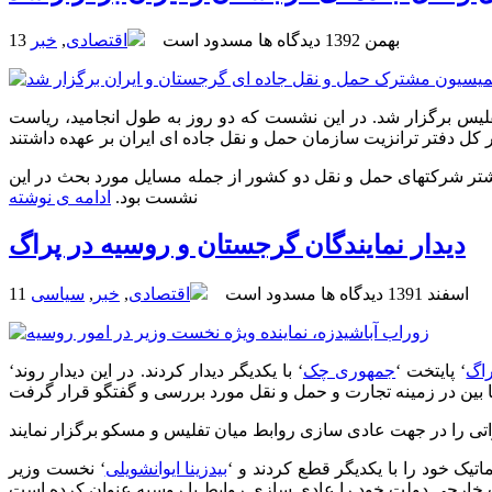
13 بهمن 1392
دیدگاه ها مسدود است
اقتصادی
,
خبر
ليس برگزار شد. در این نشست که دو روز به طول انجامید، ریاست
 و مشکلات موجود بر سر راه حمل و نقل جاده ای، تعداد برگه های پروانه تردد در سال 2014 و ارتباط بیشتر شرکتهای حمل و نقل دو کشور از جمله مسایل مورد بحث در این
نشست بود.
ادامه ی نوشته
دیدار نمایندگان گرجستان و روسیه در پراگ
11 اسفند 1391
دیدگاه ها مسدود است
اقتصادی
,
خبر
,
سیاسی
راگ
‘ پایتخت ‘
جمهوری چک
‘ با یکدیگر دیدار کردند. در این دیدار روند
بیدزینا ایوانشویلی
‘ نخست وزیر