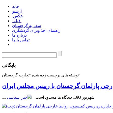
خانه
آرشیو
عکس
فیلم
سفر به گرجستان
راهنمای اخذ ویزای گردشگری
درباره ما
تماس با ما
بایگانی
نوشته های برچسب زده شده ‘تجارت گرجستان’
رجی پارلمان گرجستان با رییس مجلس ایران
11 شهریور 1393
دیدگاه ها مسدود است
خبر
,
سیاسی