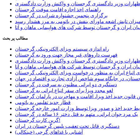
اظهارات وزیر دادگستری گرجستان و واکنش وزارت دادگستری
راهنمای اخذ اجازه اقامت موقت گرجستان
برگزاری پنجمین جشنواره شراب در گرجستان
یزان تابش اشعه ماورای بنفش در باتومی به مرز هشدار رسید
ان ایران و گرجستان توسط شرکت های هواپیمایی ماهان و آتا
مطالب پر بحث
راه اندازی سیستم ویزای الکترونیکی گرجستان
فهرست داروهای غیر مجاز جهت ورود به گرجستان
اظهارات وزیر دادگستری گرجستان و واکنش وزارت دادگستری
ان ایران و گرجستان توسط شرکت های هواپیمایی ماهان و آتا
ی اتباع ایران به منظور درخواست ویزای الکترونیکی گرجستان
ستان، در جایگاه سوم شاخص آزادی تجارت و اقتصاد در جهان
دستگیری دو ایرانی مظنون به سرقت در گرجستان
لغو مجدد ویزا برای سفر اتباع ایرانی به گرجستان
قانون جدید اخذ ویزا، اقامت و مهاجرت در پارلمان گرجستان
قطار جدید تفلیس به باتومی
یط جدید اخذ و صدور ویزا توسط وزارت امور خارجه گرجستان
یک مرد جوان ایرانی، متهم به قتل دختر ۱۶ ساله در گرجستان
گرین کارت گرجستان!
دستگیری قاتل تحت تعقیب پلیس گرجستان در ایران
آشنایی با غذاهای گرجی (خینکالی)