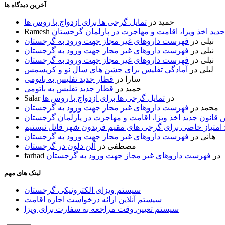
آخرین دیدگاه ها
حمید
در
تمایل گرجی ها برای ازدواج با روس ها
ید اخذ ویزا، اقامت و مهاجرت در پارلمان گرجستان
Ramesh
نیلی
در
فهرست داروهای غیر مجاز جهت ورود به گرجستان
نیلی
در
فهرست داروهای غیر مجاز جهت ورود به گرجستان
نیلی
در
فهرست داروهای غیر مجاز جهت ورود به گرجستان
لیلی
در
آمادگی تفلیس برای جشن های سال نو و کریسمس
سارا
در
قطار جدید تفلیس به باتومی
حمید
در
قطار جدید تفلیس به باتومی
در
تمایل گرجی ها برای ازدواج با روس ها
Salar
محمد
در
فهرست داروهای غیر مجاز جهت ورود به گرجستان
قانون جدید اخذ ویزا، اقامت و مهاجرت در پارلمان گرجستان
 امتیاز خاصی برای گرجی های مقیم فریدون شهر قائل نیستیم
هانی
در
فهرست داروهای غیر مجاز جهت ورود به گرجستان
مصطفی
در
آلن دلون در گرجستان
در
فهرست داروهای غیر مجاز جهت ورود به گرجستان
farhad
لینک های مهم
سیستم ویزای الکترونیکی گرجستان
سیستم آنلاین ارائه درخواست اجازه اقامت
سیستم تعیین وقت مراجعه به سفارت برای ویزا