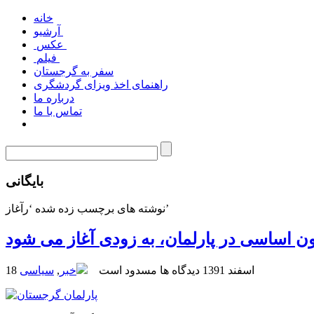
خانه
آرشیو
عکس
فیلم
سفر به گرجستان
راهنمای اخذ ویزای گردشگری
درباره ما
تماس با ما
بایگانی
نوشته های برچسب زده شده ‘رآغاز’
ن اساسی در پارلمان، به زودی آغاز می شود
18 اسفند 1391
دیدگاه ها مسدود است
خبر
,
سیاسی