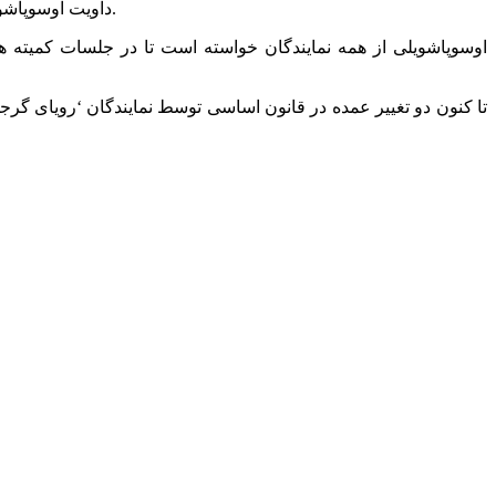
‘داویت اوسوپاشویلی’ رئیس پارلمان، امروز در جمع خبرنگاران اعلام کرد، بررسی تغییرات قانون اساسی از تاریخ 20 مارس توسط نمایندگان آغاز خواهد شد.
اوسوپاشویلی از همه نمایندگان خواسته است تا در جلسات کمیت
تا کنون دو تغییر عمده در قانون اساسی توسط نمایندگان ‘رویای گر