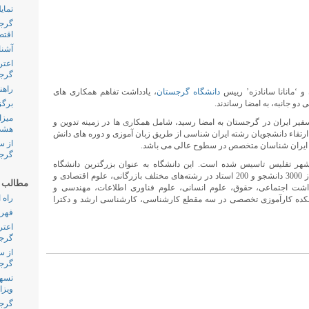
تمای
گرجس
اقتص
آشنا
اعتر
گرجس
راهن
 ‘مانانا سانادزه’ رییس
دانشگاه گرجستان
، یادداشت تفاهم همکاری های
دو جانبه، به امضا رساندند.
برگز
میزا
فیر ایران در گرجستان به امضا رسید، شامل همکاری ها در زمینه تدوین و
هشدا
ارتقاء دانشجویان رشته ایران شناسی از طریق زبان آموزی و دوره های دانش
از س
ش ایران شناسان متخصص در سطوح عالی می باشد.
گرجس
 در سال 2004 میلادی در شهر تفلیس تاسیس شده است. این دانشگاه به عنوان بزرگترین دانشگاه
خصوصی در گرجستان، در حال حاضر با بیش از 3000 دانشجو و 200 استاد در رشته‌های مختلف بازرگانی، علوم اقتصادی و
مطالب پ
اشت اجتماعی، حقوق، علوم انسانی، علوم فناوری اطلاعات، مهندسی و
راه 
شکده کارآموزی تخصصی در سه مقطع کارشناسی، کارشناسی ارشد و دکترا
فهرس
اعتر
گرجس
از س
گرجس
تسهی
ویزا
گرجس