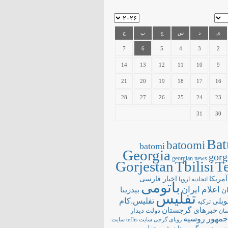
ی
د
س
چ
پ
ج
7
6
5
4
3
2
14
13
12
11
10
9
21
20
19
18
17
16
28
27
26
25
24
23
31
30
Bat
batoomi
batomi
Georgia
gorg
georgian news
Gorjestan
Tbilisi
Te
آمریکا
اخبار فارسی
اتحادیه اروپا
باتومی
اعلام
ایران
بیدزینا
ن
تفلیس
تفلیس.کام
ویلی
ترکیه
خبرهای گرجستان
دولت
دیدار
تان
جمهور
روسیه
سایت teflis
سایت
رویای گرجی