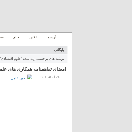
آرشیو
عکس
فیلم
سفر
بایگانی
نوشته های برچسب زده شده ‘علوم اقتصادی’
امضای تفاهمنامه همکاری های علم
24 اسفند 1391
خبر
,
علمی