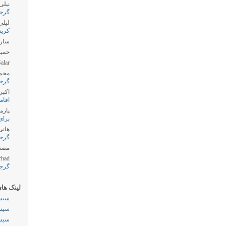
نیلی
گرج
لیلی
کری
سارا
حمید
alar
محم
گرج
اکبر
اقام
پارمی
برای
هانی
گرج
مصط
rhad
گرج
لینک ها
سیست
سیست
سیست