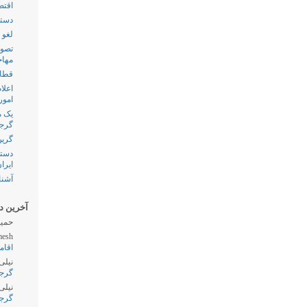
اقتص
دستگ
لغو 
تصوی
مهاج
قطار
اعلا
امور
گرج
گرین
دستگ
ایرا
آشنا
آخرین دی
حمید
esh
اقام
نیلی
گرج
نیلی
گرج