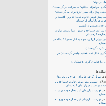
اد در جهان
یری دو ایرانی مظنون به سرقت در گرجستان
مجدد ویزا برای سفر اتباع ایرانی به گرجستان
ب پیش نویس قانون جدید اخذ ویزا، اقامت و
رت در پارلمان گرجستان
 جدید تفلیس به باتومی
م شرایط جدید اخذ و صدور ویزا توسط وزارت
 خارجه گرجستان
یک مرد جوان ایرانی، متهم به قتل دختر ۱۶ ساله در
ستان
 کارت گرجستان!
یری قاتل تحت تعقیب پلیس گرجستان در
ن
یی با غذاهای گرجی (خینکالی)
دگاه ها
در
تمایل گرجی ها برای ازدواج با روس ها
Ram
در
تصویب پیش نویس قانون جدید اخذ ویزا،
ت و مهاجرت در پارلمان گرجستان
در
فهرست داروهای غیر مجاز جهت ورود به
ستان
در
فهرست داروهای غیر مجاز جهت ورود به
ستان