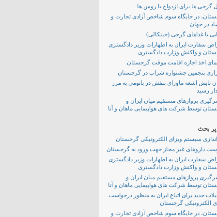
ل گرجی ها برای ازدواج با روس ها
تان، در جایگاه سوم شاخص آزادی تجارت و
اد در جهان
یی با غذاهای گرجی (خینکالی)
اض سفارت ایران به اظهارات وزیر دادگستری
تان و واکنش وزارت دادگستری
مای اخذ اجازه اقامت موقت گرجستان
اری پنجمین جشنواره شراب در گرجستان
ن تابش اشعه ماورای بنفش در باتومی به مرز
ر رسید
رگیری پروازهای مستقیم میان ایران و
تان توسط شرکت های هواپیمایی ماهان و آتا
ر بحث
اندازی سیستم ویزای الکترونیکی گرجستان
ت داروهای غیر مجاز جهت ورود به گرجستان
اض سفارت ایران به اظهارات وزیر دادگستری
تان و واکنش وزارت دادگستری
رگیری پروازهای مستقیم میان ایران و
تان توسط شرکت های هواپیمایی ماهان و آتا
لات جدید برای اتباع ایران به منظور درخواست
ی الکترونیکی گرجستان
تان، در جایگاه سوم شاخص آزادی تجارت و