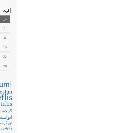
ش
1
8
15
22
29
umi
estan
flis
tiflis
گرجستا
ایوانیش
تور گرجس
رئیس 