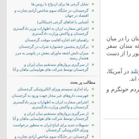
تمایل گرجی ها برای ازدواج با روس ها
گرجستان، در جایگاه سوم شاخص آزادی تجارت و
اقتصاد در جهان
آشنایی با غذاهای گرجی (خینکالی)
اعتراض سفارت ایران به اظهارات وزیر دادگستری
گرجستان و واکنش وزارت دادگستری
ن را در میان
راهنمای اخذ اجازه اقامت موقت گرجستان
ر داده و به علاقه مندان سفر
برگزاری پنجمین جشنواره شراب در گرجستان
ور را از دست
میزان تابش اشعه ماورای بنفش در باتومی به مرز
هشدار رسید
از سرگیری پروازهای مستقیم میان ایران و
گرجستان توسط شرکت های هواپیمایی ماهان و آتا
لند
در آمریکا،
ند.
مطالب پر بحث
ردم خونگرم و
راه اندازی سیستم ویزای الکترونیکی گرجستان
فهرست داروهای غیر مجاز جهت ورود به گرجستان
اعتراض سفارت ایران به اظهارات وزیر دادگستری
گرجستان و واکنش وزارت دادگستری
از سرگیری پروازهای مستقیم میان ایران و
گرجستان توسط شرکت های هواپیمایی ماهان و آتا
تسهیلات جدید برای اتباع ایران به منظور درخواست
ویزای الکترونیکی گرجستان
گرجستان، در جایگاه سوم شاخص آزادی تجارت و