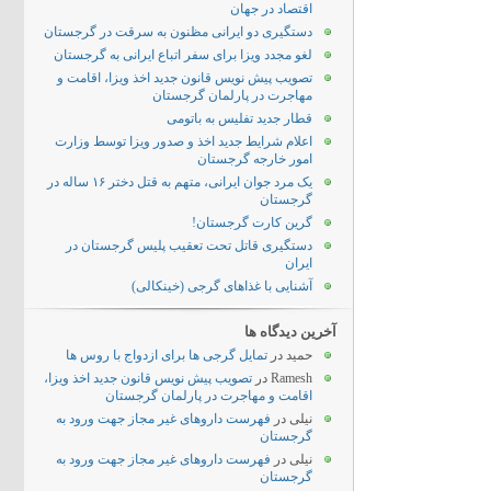
اقتصاد در جهان
دستگیری دو ایرانی مظنون به سرقت در گرجستان
لغو مجدد ویزا برای سفر اتباع ایرانی به گرجستان
تصویب پیش نویس قانون جدید اخذ ویزا، اقامت و
مهاجرت در پارلمان گرجستان
قطار جدید تفلیس به باتومی
اعلام شرایط جدید اخذ و صدور ویزا توسط وزارت
امور خارجه گرجستان
یک مرد جوان ایرانی، متهم به قتل دختر ۱۶ ساله در
گرجستان
گرین کارت گرجستان!
دستگیری قاتل تحت تعقیب پلیس گرجستان در
ایران
آشنایی با غذاهای گرجی (خینکالی)
آخرین دیدگاه ها
حمید
در
تمایل گرجی ها برای ازدواج با روس ها
Ramesh
در
تصویب پیش نویس قانون جدید اخذ ویزا،
اقامت و مهاجرت در پارلمان گرجستان
نیلی
در
فهرست داروهای غیر مجاز جهت ورود به
گرجستان
نیلی
در
فهرست داروهای غیر مجاز جهت ورود به
گرجستان