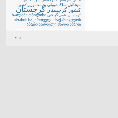
شهر تفلیس
سفر به گرجستان
تفلیس
سفر
میخائیل ساکاشویلی
نخست وزیر
کشور
گرجستان
کشور گرجستان
گرجی
თბილისი
ბათუმში
گرجستان تفلیس
ირანის
საქართველო
საქართველოს
სპარსული ახალი ამბები
ამბები
بالا