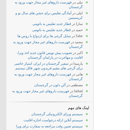
نیلی
در
فهرست داروهای غیر مجاز جهت ورود به
گرجستان
لیلی
در
آمادگی تفلیس برای جشن های سال نو و
کریسمس
سارا
در
قطار جدید تفلیس به باتومی
حمید
در
قطار جدید تفلیس به باتومی
Salar
در
تمایل گرجی ها برای ازدواج با روس ها
محمد
در
فهرست داروهای غیر مجاز جهت ورود به
گرجستان
اکبر
در
تصویب پیش نویس قانون جدید اخذ ویزا،
اقامت و مهاجرت در پارلمان گرجستان
پارمیدا
در
سفیر گرجستان در ایران: امتیاز خاصی
برای گرجی های مقیم فریدون شهر قائل نیستیم
هانی
در
فهرست داروهای غیر مجاز جهت ورود به
گرجستان
مصطفی
در
آلن دلون در گرجستان
farhad
در
فهرست داروهای غیر مجاز جهت ورود به
گرجستان
لینک های مهم
سیستم ویزای الکترونیکی گرجستان
سیستم آنلاین ارائه درخواست اجازه اقامت
سیستم تعیین وقت مراجعه به سفارت برای ویزا