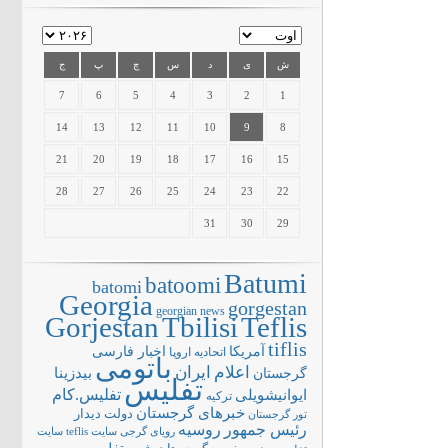
ش
ی
د
س
چ
پ
ج
7
6
5
4
3
2
1
14
13
12
11
10
9
8
21
20
19
18
17
16
15
28
27
26
25
24
23
22
31
30
29
Batumi
batoomi
batomi
Georgia
gorgestan
georgian news
Gorjestan
Tbilisi
Teflis
tiflis
آمریکا
اخبار فارسی
اتحادیه اروپا
باتومی
اعلام
ایران
بیدزینا
گرجستان
تفلیس
تفلیس.کام
ایوانیشویلی
ترکیه
خبرهای گرجستان
دولت
دیدار
تور گرجستان
رئیس جمهور
روسیه
سایت teflis
سایت
رویای گرجی