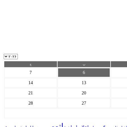
پ
ج
7
6
14
13
21
20
28
27
باتومی