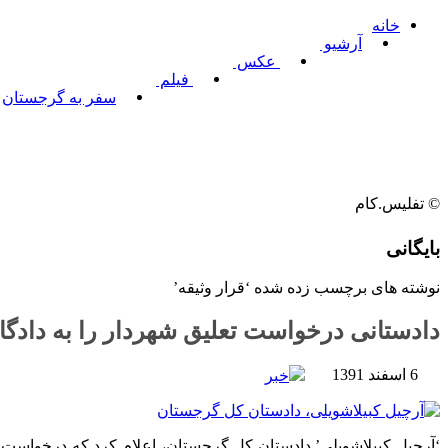
خانه
آرشیو
عکس
فیلم
سفر به گرجستان
© تفلیس.کام
بایگانی
نوشته های برچسب زده شده ‘قرار وثیقه’
دادستانی درخواست تعلیق شهردار را به دادگاه
6 اسفند 1391
خبر
‘آرچیل کبیلاشویلی’ دادستان کل گرجستان، اعلام کرد که درخواست تع