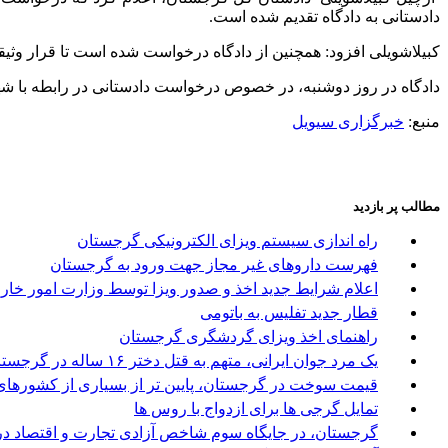
دادستانی به دادگاه تقدیم شده است.
کبیلاشویلی افزود: همچنین از دادگاه درخواست شده است تا قرار وثیقه ای معادل 1 میلیون لاری (1.65 لاری = 1 دلار آمریکا) برای شهردار صادر و وی 
دادگاه در روز دوشنبه، در خصوص درخواست دادستانی در رابطه با شه
منبع:
خبرگزاری سیویل
مطالب پر بازدید
راه اندازی سیستم ویزای الکترونیکی گرجستان
فهرست داروهای غیر مجاز جهت ورود به گرجستان
اعلام شرایط جدید اخذ و صدور ویزا توسط وزارت امور خا
قطار جدید تفلیس به باتومی
راهنمای اخذ ویزای گردشگری گرجستان
یک مرد جوان ایرانی، متهم به قتل دختر ۱۶ ساله در گرجستان
قیمت سوخت در گرجستان، پایین تر از بسیاری از کشورها
تمایل گرجی ها برای ازدواج با روس ها
گرجستان، در جایگاه سوم شاخص آزادی تجارت و اقتصاد در