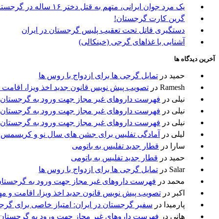
یک مرد جوان ایرانی، متهم به قتل دختر ۱۶ ساله در گرجستان
گرین کارت گرجستان!
دستگیری قاتل تحت تعقیب پلیس گرجستان در ایران
آشنایی با غذاهای گرجی (خینکالی)
آخرین دیدگاه ها
حمید
در
تمایل گرجی ها برای ازدواج با روس ها
Ramesh
در
تصویب پیش نویس قانون جدید اخذ ویزا، اقامت 
نیلی
در
فهرست داروهای غیر مجاز جهت ورود به گرجستان
نیلی
در
فهرست داروهای غیر مجاز جهت ورود به گرجستان
نیلی
در
فهرست داروهای غیر مجاز جهت ورود به گرجستان
لیلی
در
آمادگی تفلیس برای جشن های سال نو و کریسمس
سارا
در
قطار جدید تفلیس به باتومی
حمید
در
قطار جدید تفلیس به باتومی
Salar
در
تمایل گرجی ها برای ازدواج با روس ها
محمد
در
فهرست داروهای غیر مجاز جهت ورود به گرجستا
اکبر
در
تصویب پیش نویس قانون جدید اخذ ویزا، اقامت و م
پارمیدا
در
سفیر گرجستان در ایران: امتیاز خاصی برای گرج
هانی
در
فهرست داروهای غیر مجاز جهت ورود به گرجستان