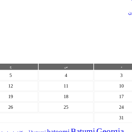
ن
د
س
چ
5
4
3
12
11
10
19
18
17
26
25
24
31
Georgia
Batumi
batoomi