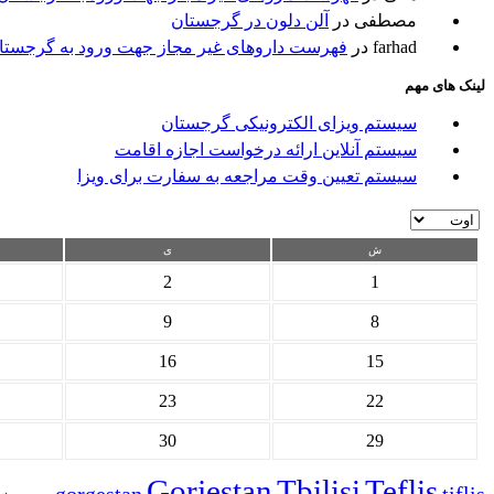
مصطفی
در
آلن دلون در گرجستان
farhad
در
فهرست داروهای غیر مجاز جهت ورود به گرجستا
لینک های مهم
سیستم ویزای الکترونیکی گرجستان
سیستم آنلاین ارائه درخواست اجازه اقامت
سیستم تعیین وقت مراجعه به سفارت برای ویزا
ش
ی
2
1
9
8
16
15
23
22
30
29
Gorjestan
Tbilisi
Teflis