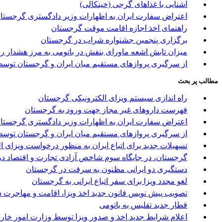
آشنایی با غذاهای گرجی (خینکالی)
اعتراض سفارت ایران به اظهارات وزیر دادگستری گرجستا
راهنمای اخذ اجازه اقامت موقت گرجستان
برگزاری پنجمین جشنواره شراب در گرجستان
میزان تابش اشعه ماورای بنفش در باتومی به مرز هشدار ر
از سرگیری پروازهای مستقیم میان ایران و گرجستان توسط 
مطالب پر بحث
راه اندازی سیستم ویزای الکترونیکی گرجستان
فهرست داروهای غیر مجاز جهت ورود به گرجستان
اعتراض سفارت ایران به اظهارات وزیر دادگستری گرجستا
از سرگیری پروازهای مستقیم میان ایران و گرجستان توسط 
تسهیلات جدید برای اتباع ایران به منظور درخواست ویزای 
گرجستان، در جایگاه سوم شاخص آزادی تجارت و اقتصاد در
دستگیری دو ایرانی مظنون به سرقت در گرجستان
لغو مجدد ویزا برای سفر اتباع ایرانی به گرجستان
تصویب پیش نویس قانون جدید اخذ ویزا، اقامت و مهاجرت د
قطار جدید تفلیس به باتومی
اعلام شرایط جدید اخذ و صدور ویزا توسط وزارت امور خا