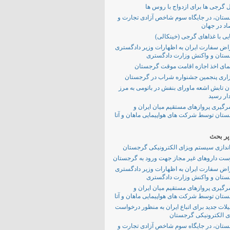
ل گرجی ها برای ازدواج با روس ها
تان، در جایگاه سوم شاخص آزادی تجارت و
اد در جهان
یی با غذاهای گرجی (خینکالی)
اض سفارت ایران به اظهارات وزیر دادگستری
تان و واکنش وزارت دادگستری
مای اخذ اجازه اقامت موقت گرجستان
اری پنجمین جشنواره شراب در گرجستان
ن تابش اشعه ماورای بنفش در باتومی به مرز
ر رسید
رگیری پروازهای مستقیم میان ایران و
تان توسط شرکت های هواپیمایی ماهان و آتا
ر بحث
اندازی سیستم ویزای الکترونیکی گرجستان
ت داروهای غیر مجاز جهت ورود به گرجستان
اض سفارت ایران به اظهارات وزیر دادگستری
تان و واکنش وزارت دادگستری
رگیری پروازهای مستقیم میان ایران و
تان توسط شرکت های هواپیمایی ماهان و آتا
لات جدید برای اتباع ایران به منظور درخواست
ی الکترونیکی گرجستان
تان، در جایگاه سوم شاخص آزادی تجارت و