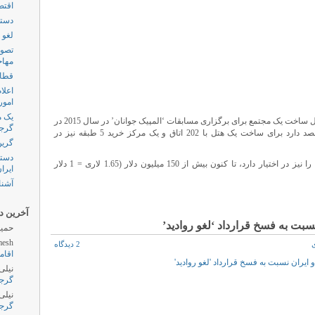
اقتص
دستگ
لغو 
تصوی
مهاج
قطار
اعلا
امور
شرکت چینی ‘هوآلینگ’ که در حال حاضر مشغول ساخت یک مجتمع برای برگزاری مسابقات ‘المپیک جوانان’ در سال 2015 در
گرج
نزدیکی ‘دریاچه تفلیس’ است اعلام کرده که قصد دارد برای ساخت یک هتل با 202 اتاق و یک مرکز خرید 5 طبقه نیز در
گرین
دستگ
‘هوآلینگ’ که بخش عمده سهام ‘بیسیس بانک’ را نیز در اختیار دارد، تا کنون بیش از 150 میلیون دلار (1.65 لاری = 1 دلار
ایرا
آشنا
آخرین دی
بت به فسخ قرارداد ‘لغو روادید’
حمید
esh
2 دیدگاه
اقام
نیلی
گرج
نیلی
گرج