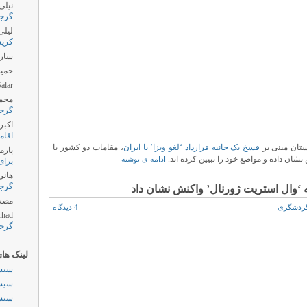
نیلی
گرج
لیلی
کری
سارا
حمید
alar
محم
گرج
اکبر
اقام
تان مبنی بر
فسخ یک جانبه قرارداد ‘لغو ویزا’ با ایران
، مقامات دو کشور با
پارمی
شان داده و مواضع خود را تبیین کرده اند.
ادامه ی نوشته
برای
هانی
گرج
 ‘وال استریت ژورنال’ واکنش نشان داد
مصط
ردشگری
4 دیدگاه
rhad
گرج
لینک ها
سیست
سیست
سیست