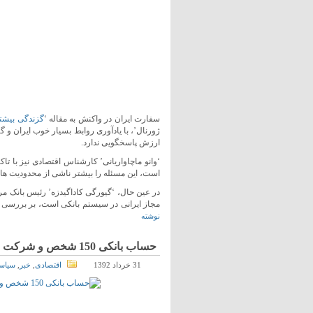
سفارت ایران در واکنش به مقاله ‘
گزندگی بیشتر
ژورنال’، با یادآوری روابط بسیار خوب ایران و
ارزش پاسخگویی ندارد.
‘وانو ماچاواریانی’ کارشناس اقتصادی نیز با تا
است، این مسئله را بیشتر ناشی از محدودیت های 
در عین حال، ‘گیورگی کاداگیدزه’ رئیس بانک م
مجاز ایرانی در سیستم بانکی است، بر بررسی د
نوشته
حساب بانکی 150 شخص و شرکت ایرانی در گرجستان مسدود شد
31 خرداد 1392
اقتصادی
,
خبر
,
سیاس