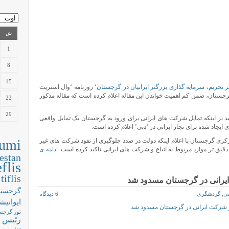
ش
1
8
15
 تحریم، سرمایه گذاری بزرگتر ایرانیان در گرجستان
‘ روزنامه ‘وال استریت
 گرجستان، ضمن کم اهمیت خواندن این مقاله اعلام کرده است که مقاله مذکور
22
29
کید بر اینکه تمایل شرکت های ایرانی برای ورود به گرجستان یک تمایل واقعی
ایجاد شده برای تجار ایرانی در ‘دبی’ اعلام کرده است.
رکزی گرجستان با اعلام اینکه دولت در صدد جلوگیری از نفوذ شرکت های غیر
umi
قیق تر موارد مربوط به اتباع و شرکت های ایرانی تاکید کرده است.
ادامه ی
estan
flis
tiflis
گرجستا
ی
,
گردشگری
6 دیدگاه
ایوانیش
تور گرجس
رئیس 