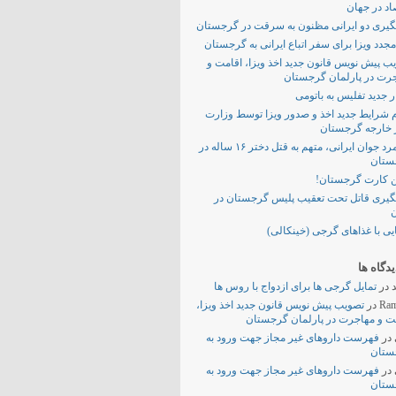
اد در جهان
یری دو ایرانی مظنون به سرقت در گرجستان
مجدد ویزا برای سفر اتباع ایرانی به گرجستان
ب پیش نویس قانون جدید اخذ ویزا، اقامت و
رت در پارلمان گرجستان
 جدید تفلیس به باتومی
م شرایط جدید اخذ و صدور ویزا توسط وزارت
 خارجه گرجستان
یک مرد جوان ایرانی، متهم به قتل دختر ۱۶ ساله در
ستان
 کارت گرجستان!
یری قاتل تحت تعقیب پلیس گرجستان در
ن
یی با غذاهای گرجی (خینکالی)
دگاه ها
در
تمایل گرجی ها برای ازدواج با روس ها
Ram
در
تصویب پیش نویس قانون جدید اخذ ویزا،
ت و مهاجرت در پارلمان گرجستان
در
فهرست داروهای غیر مجاز جهت ورود به
ستان
در
فهرست داروهای غیر مجاز جهت ورود به
ستان