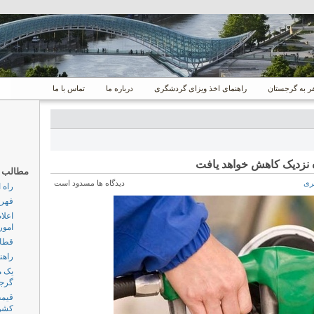
 به گرجستان
راهنمای اخذ ویزای گردشگری
درباره ما
تماس با ما
نزدیک کاهش خواهد یافت
مطالب پر
ری
دیدگاه ها مسدود است
راه 
فهرس
اعلا
امور
قطار
راهن
گرج
قیمت
کشو