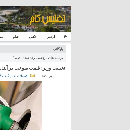
آرشیو
عکس
فیلم
سفر
بایگانی
نوشته های برچسب زده شده ‘قصد’
نخست وزیر: قیمت سوخت در آینده 
10 مهر 1392
اقتصادی
,
خبر
,
گردشگ