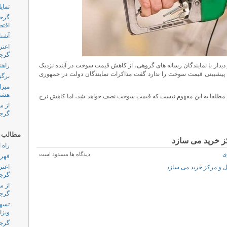
تمای
گرجس
اقتص
آشنا
اعتر
گرجس
 دیدار با نمایندگان رسانه های گروهی، از کاهش قیمت سوخت در آینده نزدیک
راهن
 قصد پیشبینی قیمت سوخت را ندارد گفت مذاکرات نمایندگان دولت در جمهوری
برگز
میزا
هشدا
ن مطلقا به این مفهوم نیست که قیمت سوخت نصف خواهد شد، اما کاهش نرخ
از س
گرجس
مطالب پ
کز خرید می سازد
راه 
ی
دیدگاه ها مسدود است
فهرس
اعتر
گرجس
از س
گرجس
تسهی
ویزا
گرجس