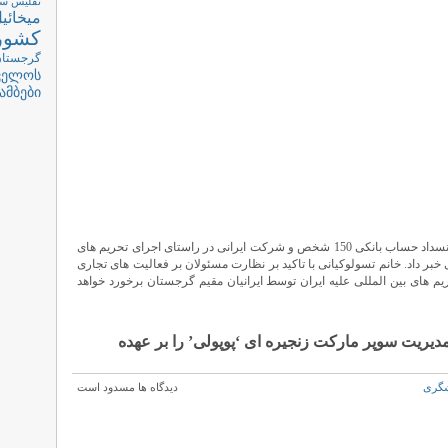
تفلیس
سف
میخائی
کشور
گرجستان
ველოს
ამბები
‘تئا تسولوکیانی’ وزیر دادگستری گرجستان از انسداد حساب بانکی 150 شخص و شرکت ایرانی در راستای اجرای تحریم های
 خبر داد. خانم تسولوکیانی با تاکید بر نظارت مسئولان بر فعالیت های تجاری
یم های بین المللی علیه ایران توسط ایرانیان مقیم گرجستان برخورد خواهد
ریت سوپر مارکت زنجیره ای ‘پوپولی’ را بر عهده
گری
دیدگاه ها مسدود است