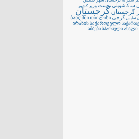
شهر تفلیس
سفر به گرجستان
ر
ل ساکاشویلی
نخست وزیر
کشور
گرجستان
 گرجستان
گرجی
თბილისი
ბათუმში
 تفلیس
ირანის
საქართველო
საქართ
სპარსული ახალი 
ამბები