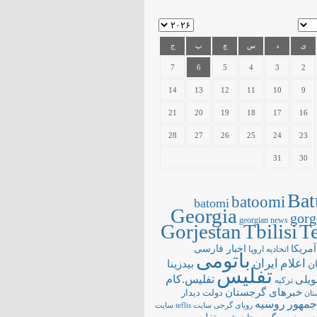
ی
د
س
چ
پ
ج
7
6
5
4
3
2
14
13
12
11
10
9
21
20
19
18
17
16
28
27
26
25
24
23
31
30
Bat
batoomi
batomi
Georgia
gorg
georgian news
Gorjestan
Tbilisi
Te
آمریکا
اخبار فارسی
اتحادیه اروپا
باتومی
اعلام
ایران
بیدزینا
ن
تفلیس
تفلیس.کام
ویلی
ترکیه
خبرهای گرجستان
دولت
دیدار
تان
جمهور
روسیه
سایت teflis
سایت
رویای گرجی