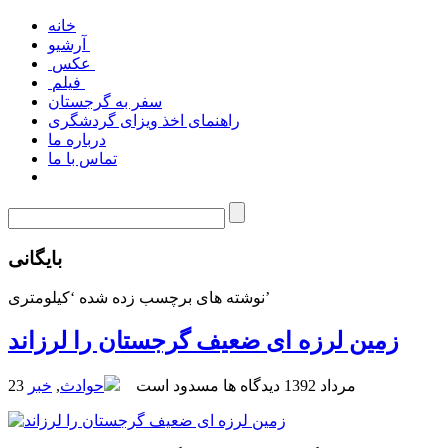
خانه
آرشیو
عکس
فیلم
سفر به گرجستان
راهنمای اخذ ویزای گردشگری
درباره ما
تماس با ما
بایگانی
نوشته های برچسب زده شده ‘کیلومتری’
زمین لرزه ای ضعیف گرجستان را لرزاند
23 مرداد 1392
دیدگاه ها مسدود است
حوادث
,
خبر