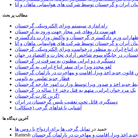
ان ایران و گرجستان توسط شرکت های هواپیمایی ماهان و آتا
مطالب پر بحث
راه اندازی سیستم ویزای الکترونیکی گرجستان
فهرست داروهای غیر مجاز جهت ورود به گرجستان
اظهارات وزیر دادگستری گرجستان و واکنش وزارت دادگستری
ان ایران و گرجستان توسط شرکت های هواپیمایی ماهان و آتا
ی اتباع ایران به منظور درخواست ویزای الکترونیکی گرجستان
ستان، در جایگاه سوم شاخص آزادی تجارت و اقتصاد در جهان
دستگیری دو ایرانی مظنون به سرقت در گرجستان
لغو مجدد ویزا برای سفر اتباع ایرانی به گرجستان
قانون جدید اخذ ویزا، اقامت و مهاجرت در پارلمان گرجستان
قطار جدید تفلیس به باتومی
یط جدید اخذ و صدور ویزا توسط وزارت امور خارجه گرجستان
یک مرد جوان ایرانی، متهم به قتل دختر ۱۶ ساله در گرجستان
گرین کارت گرجستان!
دستگیری قاتل تحت تعقیب پلیس گرجستان در ایران
آشنایی با غذاهای گرجی (خینکالی)
آخرین دیدگاه ها
حمید
در
تمایل گرجی ها برای ازدواج با روس ها
ید اخذ ویزا، اقامت و مهاجرت در پارلمان گرجستان
Ramesh