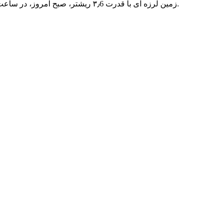
زمین لرزه ای با قدرت ۳٫6 ریشتر، صبح امروز، در ساعت ’9:4۸ گرجستان را لرزاند. مرکز لرزه نگاری، کانون این زمین لرزه را 89 کیلومتری شهر ‘گوری’ واقع در مرکز گرجستان اعلام کرده است.