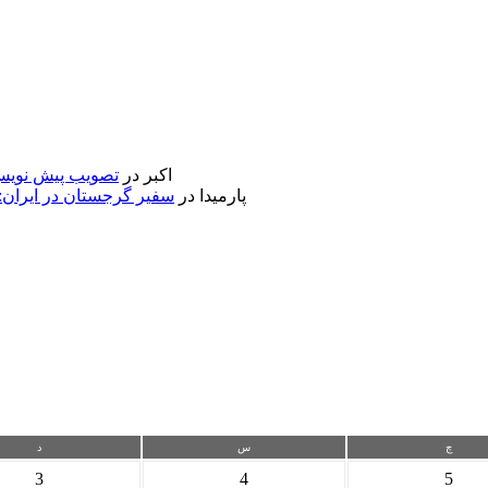
اکبر
در
تصویب پیش نویس 
پارمیدا
در
سفیر گرجستان در ایران:
چ
س
د
3
4
5