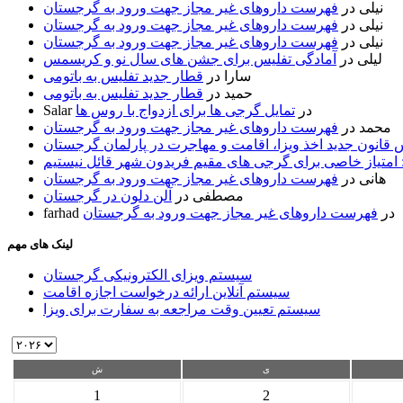
نیلی
در
فهرست داروهای غیر مجاز جهت ورود به گرجستان
نیلی
در
فهرست داروهای غیر مجاز جهت ورود به گرجستان
نیلی
در
فهرست داروهای غیر مجاز جهت ورود به گرجستان
لیلی
در
آمادگی تفلیس برای جشن های سال نو و کریسمس
سارا
در
قطار جدید تفلیس به باتومی
حمید
در
قطار جدید تفلیس به باتومی
در
تمایل گرجی ها برای ازدواج با روس ها
Salar
محمد
در
فهرست داروهای غیر مجاز جهت ورود به گرجستان
قانون جدید اخذ ویزا، اقامت و مهاجرت در پارلمان گرجستان
 امتیاز خاصی برای گرجی های مقیم فریدون شهر قائل نیستیم
هانی
در
فهرست داروهای غیر مجاز جهت ورود به گرجستان
مصطفی
در
آلن دلون در گرجستان
در
فهرست داروهای غیر مجاز جهت ورود به گرجستان
farhad
لینک های مهم
سیستم ویزای الکترونیکی گرجستان
سیستم آنلاین ارائه درخواست اجازه اقامت
سیستم تعیین وقت مراجعه به سفارت برای ویزا
ی
ش
1
2