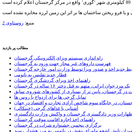
منبع:
روستاوی 2
مطالب پر بازدید
راه اندازی سیستم ویزای الکترونیکی گرجستان
فهرست داروهای غیر مجاز جهت ورود به گرجستان
یط جدید اخذ و صدور ویزا توسط وزارت امور خارجه گرجستان
قطار جدید تفلیس به باتومی
راهنمای اخذ ویزای گردشگری گرجستان
یک مرد جوان ایرانی، متهم به قتل دختر ۱۶ ساله در گرجستان
ر گرجستان، پایین تر از بسیاری از کشورهای شوروی سابق
تمایل گرجی ها برای ازدواج با روس ها
ستان، در جایگاه سوم شاخص آزادی تجارت و اقتصاد در جهان
آشنایی با غذاهای گرجی (خینکالی)
اظهارات وزیر دادگستری گرجستان و واکنش وزارت دادگستری
راهنمای اخذ اجازه اقامت موقت گرجستان
برگزاری پنجمین جشنواره شراب در گرجستان
یزان تابش اشعه ماورای بنفش در باتومی به مرز هشدار رسید