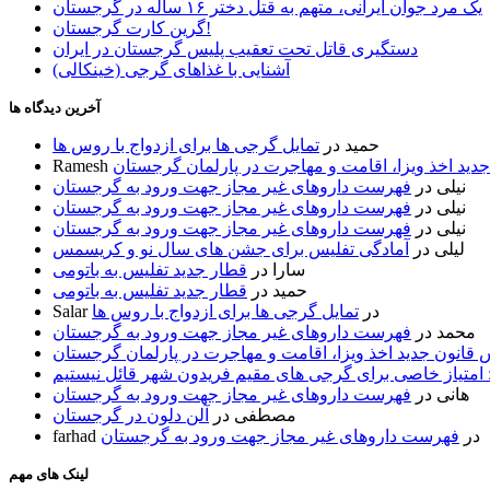
یک مرد جوان ایرانی، متهم به قتل دختر ۱۶ ساله در گرجستان
گرین کارت گرجستان!
دستگیری قاتل تحت تعقیب پلیس گرجستان در ایران
آشنایی با غذاهای گرجی (خینکالی)
آخرین دیدگاه ها
حمید
در
تمایل گرجی ها برای ازدواج با روس ها
ید اخذ ویزا، اقامت و مهاجرت در پارلمان گرجستان
Ramesh
نیلی
در
فهرست داروهای غیر مجاز جهت ورود به گرجستان
نیلی
در
فهرست داروهای غیر مجاز جهت ورود به گرجستان
نیلی
در
فهرست داروهای غیر مجاز جهت ورود به گرجستان
لیلی
در
آمادگی تفلیس برای جشن های سال نو و کریسمس
سارا
در
قطار جدید تفلیس به باتومی
حمید
در
قطار جدید تفلیس به باتومی
در
تمایل گرجی ها برای ازدواج با روس ها
Salar
محمد
در
فهرست داروهای غیر مجاز جهت ورود به گرجستان
قانون جدید اخذ ویزا، اقامت و مهاجرت در پارلمان گرجستان
 امتیاز خاصی برای گرجی های مقیم فریدون شهر قائل نیستیم
هانی
در
فهرست داروهای غیر مجاز جهت ورود به گرجستان
مصطفی
در
آلن دلون در گرجستان
در
فهرست داروهای غیر مجاز جهت ورود به گرجستان
farhad
لینک های مهم