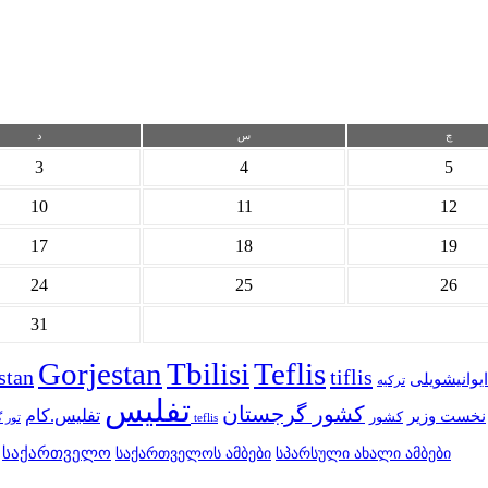
چ
س
د
3
4
5
10
11
12
17
18
19
24
25
26
31
Gorjestan
Tbilisi
Teflis
stan
tiflis
 ایوانیشویلی
ترکیه
تفلیس
کشور گرجستان
تفلیس.کام
نخست وزیر
کشور
سایت teflis
تور 
საქართველო
სპარსული ახალი ამბები
საქართველოს ამბები