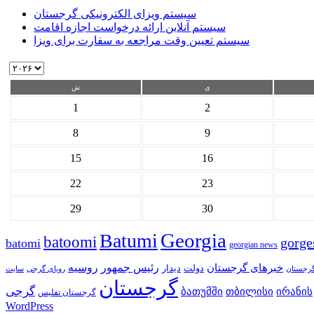
سیستم ویزای الکترونیکی گرجستان
سیستم آنلاین ارائه درخواست اجازه اقامت
سیستم تعیین وقت مراجعه به سفارت برای ویزا
ی
ش
1
2
8
9
15
16
22
23
29
30
Georgia
Batumi
batoomi
gorge
batomi
georgian news
خبرهای گرجستان
رئیس جمهور
روسیه
دولت
دیدار
گرجستان
رویای گرجی
گرجستان
گرجی
თბილისი
ბათუმში
ირანის
گرجستان تفلیس
WordPress