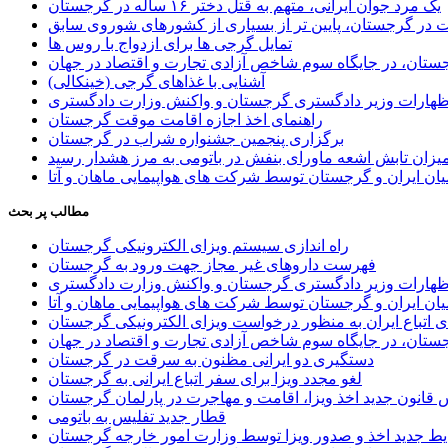
یک مرد جوان ایرانی، متهم به قتل دختر ۱۶ ساله در گرجستان
ر گرجستان، پایین تر از بسیاری از کشورهای شوروی سابق
تمایل گرجی ها برای ازدواج با روس ها
ستان، در جایگاه سوم شاخص آزادی تجارت و اقتصاد در جهان
آشنایی با غذاهای گرجی (خینکالی)
اظهارات وزیر دادگستری گرجستان و واکنش وزارت دادگستری
راهنمای اخذ اجازه اقامت موقت گرجستان
برگزاری پنجمین جشنواره شراب در گرجستان
یزان تابش اشعه ماورای بنفش در باتومی به مرز هشدار رسید
ان ایران و گرجستان توسط شرکت های هواپیمایی ماهان و آتا
مطالب پر بحث
راه اندازی سیستم ویزای الکترونیکی گرجستان
فهرست داروهای غیر مجاز جهت ورود به گرجستان
اظهارات وزیر دادگستری گرجستان و واکنش وزارت دادگستری
ان ایران و گرجستان توسط شرکت های هواپیمایی ماهان و آتا
ی اتباع ایران به منظور درخواست ویزای الکترونیکی گرجستان
ستان، در جایگاه سوم شاخص آزادی تجارت و اقتصاد در جهان
دستگیری دو ایرانی مظنون به سرقت در گرجستان
لغو مجدد ویزا برای سفر اتباع ایرانی به گرجستان
قانون جدید اخذ ویزا، اقامت و مهاجرت در پارلمان گرجستان
قطار جدید تفلیس به باتومی
یط جدید اخذ و صدور ویزا توسط وزارت امور خارجه گرجستان