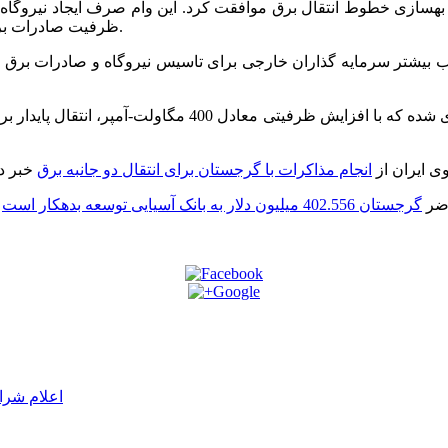
گرجستان برای بهسازی خطوط انتقال برق موافقت کرد. این وام صرف ایجاد نی
ظرفیت صادرات برق گرجستان به ترکیه و کشورهای منطقه قفقاز را فراهم خواهد کرد.
 بیشتر سرمایه گذاران خارجی برای تاسیس نیروگاه و صادرات برق ا
هم اکنون برای ایجاد یک نیروگاه 220 کیلو ولت در ‘خورگا’ برن
وی ایران از
انجام مذاکرات با گرجستان برای انتقال دو جانبه برق
اضر
گرجستان 402.556 میلیون دلار به بانک آسیایی توسعه بدهکار است
اعلام شرا