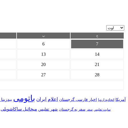
ج
پ
6
7
13
14
20
21
27
28
باتومی
اعلام
ایران
بیدزینا
آمریکا
اخبار فارسی گرجستان
اتحادیه اروپا
میخائیل ساکاشویلی
شهر تفلیس
سفر به گرجستان
سایت تفلیس
سفر