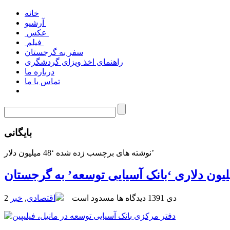
خانه
آرشیو
عکس
فیلم
سفر به گرجستان
راهنمای اخذ ویزای گردشگری
درباره ما
تماس با ما
بایگانی
نوشته های برچسب زده شده ‘48 میلیون دلار’
2 دی 1391
دیدگاه ها مسدود است
اقتصادی
,
خبر