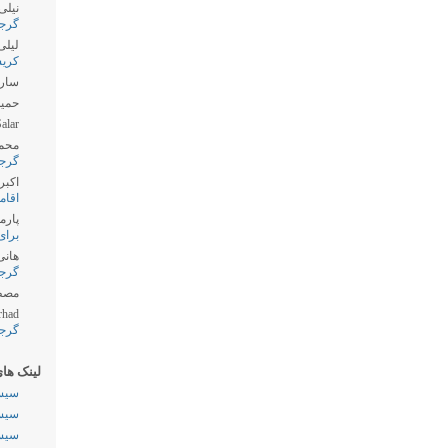
نیلی
گرج
لیلی
کری
سارا
حمید
alar
محم
گرج
اکبر
اقام
پارمی
برای
هانی
گرج
مصط
rhad
گرج
لینک ها
سیست
سیست
سیست