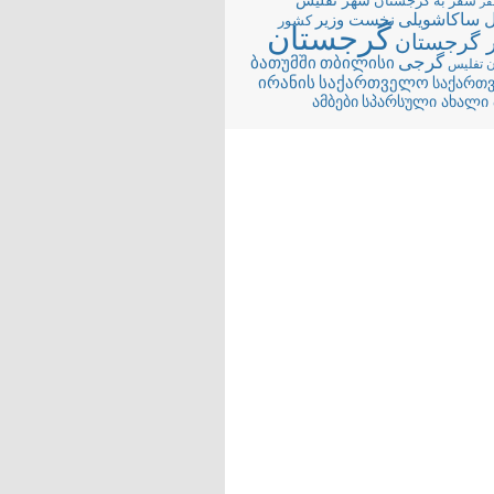
شهر تفلیس
سفر به گرجستان
ر
ل ساکاشویلی
نخست وزیر
کشور
گرجستان
 گرجستان
گرجی
თბილისი
ბათუმში
 تفلیس
ირანის
საქართველო
საქართ
სპარსული ახალი 
ამბები