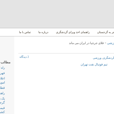
 به گرجستان
راهنمای اخذ ویزای گردشگری
درباره ما
تماس با ما
زشی
> فلای جرجیا در ایران می ماند
2 دیدگاه
ردشگری
,
ورزشی
مطالب پر
راه 
فهرس
اعلا
امور
قطار
راهن
گرج
قیمت
کشو