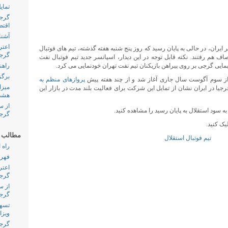
تمای
گرجس
اقتص
آشنا
اعتر
 ایران، در حالی به پایان رسید که روز پنج شنبه هفته گذشته، تیم های فوتبال
گرجس
ف هم رفتند. نکته قابل توجه در این دیدار، اسپانسر جدید تیم فوتبال نفت
یمایی گرجی بر روی پیراهن بازیکنان تیم نفت تهران خودنمایی می کرد.
راهن
برگز
ز سوم آگوست سال جاری آغاز شد و از چند هفته پیش
پروازهای منظم به
میزا
رجیا در ایران نشان از تمایل این شرکت برای فعالیت بلند مدت در بازار این
هشدا
از س
 به سود استقلال به پایان رسید را مشاهده کنید.
گرجس
یک کنید.
مطالب پ
راه 
فهرس
اعتر
گرجس
از س
گرجس
تسهی
ویزا
گرجس