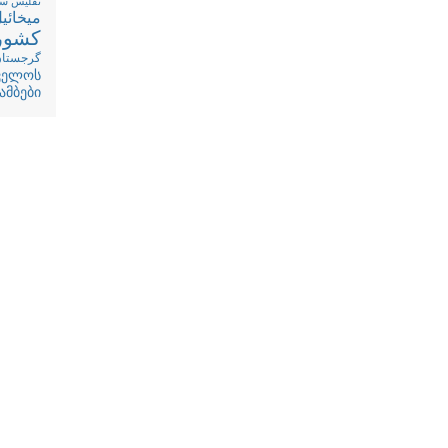
تفلیس
سف
میخائی
کشور
گرجستان
ველოს
ამბები