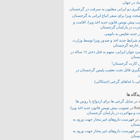
اد در جهان
یری دو ایرانی مظنون به سرقت در گرجستان
مجدد ویزا برای سفر اتباع ایرانی به گرجستان
ب پیش نویس قانون جدید اخذ ویزا، اقامت و
رت در پارلمان گرجستان
 جدید تفلیس به باتومی
م شرایط جدید اخذ و صدور ویزا توسط وزارت
 خارجه گرجستان
یک مرد جوان ایرانی، متهم به قتل دختر ۱۶ ساله در
ستان
 کارت گرجستان!
یری قاتل تحت تعقیب پلیس گرجستان در
ن
یی با غذاهای گرجی (خینکالی)
دگاه ها
در
تمایل گرجی ها برای ازدواج با روس ها
Ram
در
تصویب پیش نویس قانون جدید اخذ ویزا،
ت و مهاجرت در پارلمان گرجستان
در
فهرست داروهای غیر مجاز جهت ورود به
ستان
در
فهرست داروهای غیر مجاز جهت ورود به
ستان