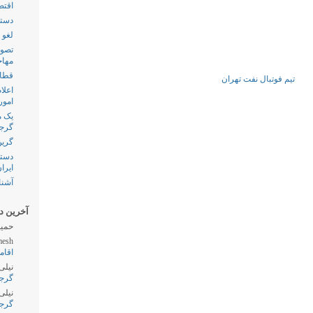
اقتص
دستگ
لغو 
تصوی
مهاج
قطار
اعلا
امور
گرج
گرین
دستگ
ایرا
آشنا
آخرین دی
حمید
esh
اقام
نیلی
گرج
نیلی
گرج