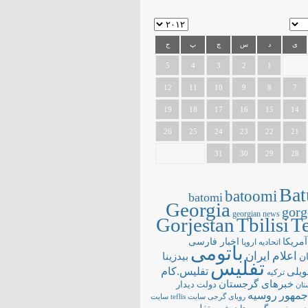
ی
د
س
چ
پ
ج
5
4
3
2
1
12
11
10
9
8
7
19
18
17
16
15
14
26
25
24
23
22
21
31
30
29
28
Bat
batoomi
batomi
Georgia
gorg
georgian news
Gorjestan
Tbilisi
Te
آمریکا
اخبار فارسی
اتحادیه اروپا
باتومی
اعلام
ایران
بیدزینا
ن
تفلیس
تفلیس.کام
ویلی
ترکیه
خبرهای گرجستان
دولت
دیدار
تان
جمهور
روسیه
سایت teflis
سایت
رویای گرجی