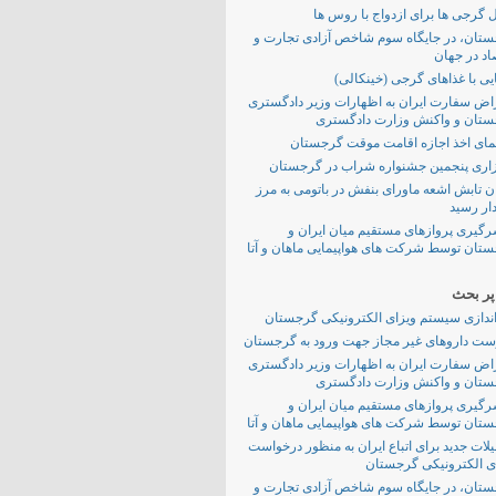
ل گرجی ها برای ازدواج با روس ها
تان، در جایگاه سوم شاخص آزادی تجارت و
اد در جهان
یی با غذاهای گرجی (خینکالی)
اض سفارت ایران به اظهارات وزیر دادگستری
تان و واکنش وزارت دادگستری
مای اخذ اجازه اقامت موقت گرجستان
اری پنجمین جشنواره شراب در گرجستان
ن تابش اشعه ماورای بنفش در باتومی به مرز
ر رسید
رگیری پروازهای مستقیم میان ایران و
تان توسط شرکت های هواپیمایی ماهان و آتا
ر بحث
اندازی سیستم ویزای الکترونیکی گرجستان
ت داروهای غیر مجاز جهت ورود به گرجستان
اض سفارت ایران به اظهارات وزیر دادگستری
تان و واکنش وزارت دادگستری
رگیری پروازهای مستقیم میان ایران و
تان توسط شرکت های هواپیمایی ماهان و آتا
لات جدید برای اتباع ایران به منظور درخواست
ی الکترونیکی گرجستان
تان، در جایگاه سوم شاخص آزادی تجارت و