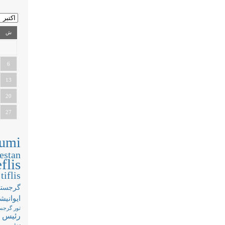
ش
6
13
20
27
umi
estan
flis
tiflis
گرجستا
ایوانیش
تور گرجس
رئیس 