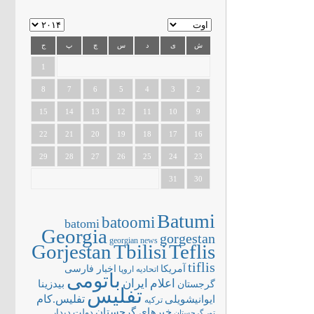
ش
ی
د
س
چ
پ
ج
1
8
7
6
5
4
3
2
15
14
13
12
11
10
9
22
21
20
19
18
17
16
29
28
27
26
25
24
23
31
30
Batumi
batoomi
batomi
Georgia
gorgestan
georgian news
Gorjestan
Tbilisi
Teflis
tiflis
آمریکا
اخبار فارسی
اتحادیه اروپا
باتومی
اعلام
ایران
بیدزینا
گرجستان
تفلیس
تفلیس.کام
ایوانیشویلی
ترکیه
خبرهای گرجستان
دولت
دیدار
تور گرجستان