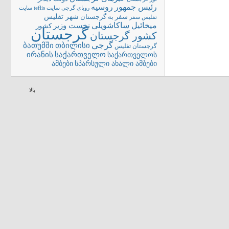
رئیس جمهور
روسیه
سایت teflis
سایت
رویای گرجی
شهر تفلیس
سفر به گرجستان
تفلیس
سفر
میخائیل ساکاشویلی
نخست وزیر
کشور
گرجستان
کشور گرجستان
گرجی
თბილისი
ბათუმში
گرجستان تفلیس
ირანის
საქართველო
საქართველოს
სპარსული ახალი ამბები
ამბები
بالا