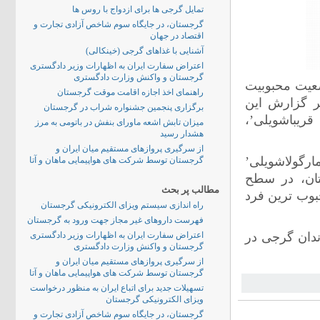
تمایل گرجی ها برای ازدواج با روس ها
گرجستان، در جایگاه سوم شاخص آزادی تجارت و
اقتصاد در جهان
آشنایی با غذاهای گرجی (خینکالی)
اعتراض سفارت ایران به اظهارات وزیر دادگستری
گرجستان و واکنش وزارت دادگستری
ضعیت محبوبیت
راهنمای اخذ اجازه اقامت موقت گرجستان
 گزارش این
برگزاری پنجمین جشنواره شراب در گرجستان
قریباشویلی’،
میزان تابش اشعه ماورای بنفش در باتومی به مرز
هشدار رسید
از سرگیری پروازهای مستقیم میان ایران و
ارگولاشویلی’
گرجستان توسط شرکت های هواپیمایی ماهان و آتا
تان، در سطح
مطالب پر بحث
حبوب ترین فرد
راه اندازی سیستم ویزای الکترونیکی گرجستان
فهرست داروهای غیر مجاز جهت ورود به گرجستان
با شرکت 3338 نفر از شهروندان گرجی در
اعتراض سفارت ایران به اظهارات وزیر دادگستری
گرجستان و واکنش وزارت دادگستری
از سرگیری پروازهای مستقیم میان ایران و
گرجستان توسط شرکت های هواپیمایی ماهان و آتا
تسهیلات جدید برای اتباع ایران به منظور درخواست
ویزای الکترونیکی گرجستان
گرجستان، در جایگاه سوم شاخص آزادی تجارت و