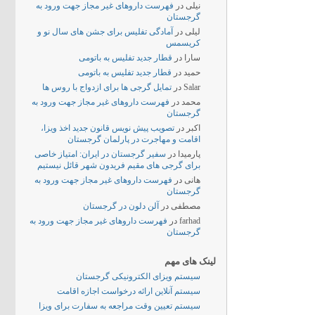
نیلی
در
فهرست داروهای غیر مجاز جهت ورود به
گرجستان
لیلی
در
آمادگی تفلیس برای جشن های سال نو و
کریسمس
سارا
در
قطار جدید تفلیس به باتومی
حمید
در
قطار جدید تفلیس به باتومی
Salar
در
تمایل گرجی ها برای ازدواج با روس ها
محمد
در
فهرست داروهای غیر مجاز جهت ورود به
گرجستان
اکبر
در
تصویب پیش نویس قانون جدید اخذ ویزا،
اقامت و مهاجرت در پارلمان گرجستان
پارمیدا
در
سفیر گرجستان در ایران: امتیاز خاصی
برای گرجی های مقیم فریدون شهر قائل نیستیم
هانی
در
فهرست داروهای غیر مجاز جهت ورود به
گرجستان
مصطفی
در
آلن دلون در گرجستان
farhad
در
فهرست داروهای غیر مجاز جهت ورود به
گرجستان
لینک های مهم
سیستم ویزای الکترونیکی گرجستان
سیستم آنلاین ارائه درخواست اجازه اقامت
سیستم تعیین وقت مراجعه به سفارت برای ویزا