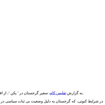
، سفیر گرجستان در ‘ پکن ‘، از افزایش 30 درصدی صادرات شراب به چین، از ابتدای سال 2015 تاکنون خبر داد و این افزایش را نتیجه اجرای برنامه های بازایابی فعال دانست.
به گزارش
تفلیس.کام
در شرایط کنونی، که گرجستان به دلیل وضعیت بی ثبات سیاسی در ‘ ا