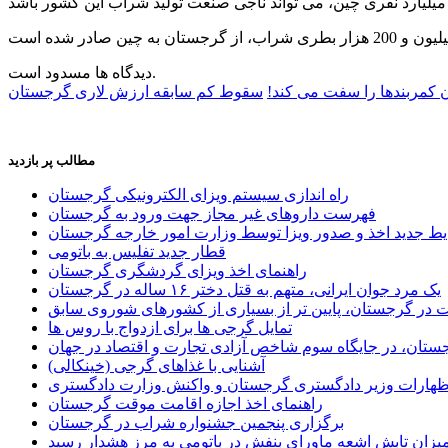
دیدگاه ها مسدود است.
کمربندها را سفت می کند!
سقوط کم سابقه ارزش لاری گرجستان
مطالب پر بازدید
راه اندازی سیستم ویزای الکترونیکی گرجستان
فهرست داروهای غیر مجاز جهت ورود به گرجستان
یط جدید اخذ و صدور ویزا توسط وزارت امور خارجه گرجستان
قطار جدید تفلیس به باتومی
راهنمای اخذ ویزای گردشگری گرجستان
یک مرد جوان ایرانی، متهم به قتل دختر ۱۶ ساله در گرجستان
ر گرجستان، پایین تر از بسیاری از کشورهای شوروی سابق
تمایل گرجی ها برای ازدواج با روس ها
ستان، در جایگاه سوم شاخص آزادی تجارت و اقتصاد در جهان
آشنایی با غذاهای گرجی (خینکالی)
اظهارات وزیر دادگستری گرجستان و واکنش وزارت دادگستری
راهنمای اخذ اجازه اقامت موقت گرجستان
برگزاری پنجمین جشنواره شراب در گرجستان
یزان تابش اشعه ماورای بنفش در باتومی به مرز هشدار رسید