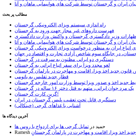
ان ایران و گرجستان توسط شرکت های هواپیمایی ماهان و آتا
مطالب پر بحث
راه اندازی سیستم ویزای الکترونیکی گرجستان
فهرست داروهای غیر مجاز جهت ورود به گرجستان
اظهارات وزیر دادگستری گرجستان و واکنش وزارت دادگستری
ان ایران و گرجستان توسط شرکت های هواپیمایی ماهان و آتا
ی اتباع ایران به منظور درخواست ویزای الکترونیکی گرجستان
ستان، در جایگاه سوم شاخص آزادی تجارت و اقتصاد در جهان
دستگیری دو ایرانی مظنون به سرقت در گرجستان
لغو مجدد ویزا برای سفر اتباع ایرانی به گرجستان
قانون جدید اخذ ویزا، اقامت و مهاجرت در پارلمان گرجستان
قطار جدید تفلیس به باتومی
یط جدید اخذ و صدور ویزا توسط وزارت امور خارجه گرجستان
یک مرد جوان ایرانی، متهم به قتل دختر ۱۶ ساله در گرجستان
گرین کارت گرجستان!
دستگیری قاتل تحت تعقیب پلیس گرجستان در ایران
آشنایی با غذاهای گرجی (خینکالی)
آخرین دیدگاه ها
حمید
در
تمایل گرجی ها برای ازدواج با روس ها
ید اخذ ویزا، اقامت و مهاجرت در پارلمان گرجستان
Ramesh