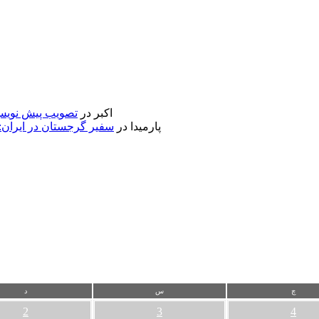
اکبر
در
تصویب پیش نویس 
پارمیدا
در
سفیر گرجستان در ایران:
چ
س
د
2
3
4