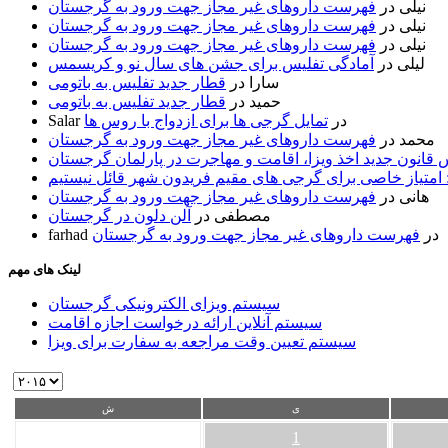
نیلی
در
فهرست داروهای غیر مجاز جهت ورود به گرجستان
نیلی
در
فهرست داروهای غیر مجاز جهت ورود به گرجستان
نیلی
در
فهرست داروهای غیر مجاز جهت ورود به گرجستان
لیلی
در
آمادگی تفلیس برای جشن های سال نو و کریسمس
سارا
در
قطار جدید تفلیس به باتومی
حمید
در
قطار جدید تفلیس به باتومی
در
تمایل گرجی ها برای ازدواج با روس ها
Salar
محمد
در
فهرست داروهای غیر مجاز جهت ورود به گرجستان
قانون جدید اخذ ویزا، اقامت و مهاجرت در پارلمان گرجستان
 امتیاز خاصی برای گرجی های مقیم فریدون شهر قائل نیستیم
هانی
در
فهرست داروهای غیر مجاز جهت ورود به گرجستان
مصطفی
در
آلن دلون در گرجستان
در
فهرست داروهای غیر مجاز جهت ورود به گرجستان
farhad
لینک های مهم
سیستم ویزای الکترونیکی گرجستان
سیستم آنلاین ارائه درخواست اجازه اقامت
سیستم تعیین وقت مراجعه به سفارت برای ویزا
ی
ش
1