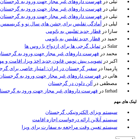
نیلی
در
فهرست داروهای غیر مجاز جهت ورود به گرجستان
نیلی
در
فهرست داروهای غیر مجاز جهت ورود به گرجستان
نیلی
در
فهرست داروهای غیر مجاز جهت ورود به گرجستان
لیلی
در
آمادگی تفلیس برای جشن های سال نو و کریسمس
سارا
در
قطار جدید تفلیس به باتومی
حمید
در
قطار جدید تفلیس به باتومی
Salar
در
تمایل گرجی ها برای ازدواج با روس ها
محمد
در
فهرست داروهای غیر مجاز جهت ورود به گرجستا
اکبر
در
تصویب پیش نویس قانون جدید اخذ ویزا، اقامت و م
پارمیدا
در
سفیر گرجستان در ایران: امتیاز خاصی برای گرج
هانی
در
فهرست داروهای غیر مجاز جهت ورود به گرجستان
مصطفی
در
آلن دلون در گرجستان
farhad
در
فهرست داروهای غیر مجاز جهت ورود به گرجستا
لینک های مهم
سیستم ویزای الکترونیکی گرجستان
سیستم آنلاین ارائه درخواست اجازه اقامت
سیستم تعیین وقت مراجعه به سفارت برای ویزا