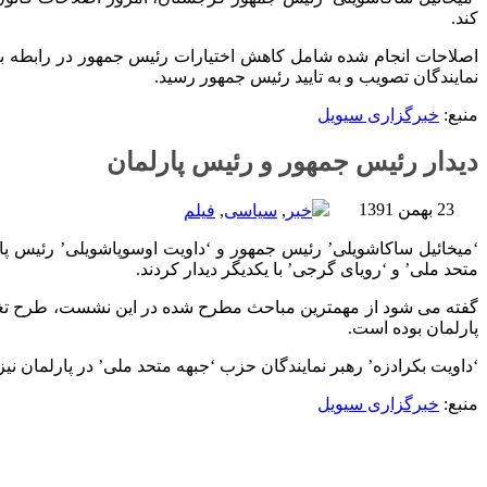
کند.
نمایندگان تصویب و به تایید رئیس جمهور رسید.
منبع:
خبرگزاری سیویل
دیدار رئیس جمهور و رئیس پارلمان
23 بهمن 1391
خبر
,
سیاسی
,
فیلم
‘میخائیل ساکاشویلی’ رئیس جمهور و ‘داویت اوسوپاشویلی’ رئیس پا
متحد ملی’ و ‘رویای گرجی’ با یکدیگر دیدار کردند.
گفته می شود از مهمترین مباحث مطرح شده در این نشست، طرح تغییر
پارلمان بوده است.
‘داویت بکرادزه’ رهبر نمایندگان حزب ‘جبهه متحد ملی’ در پارلمان ن
منبع:
خبرگزاری سیویل