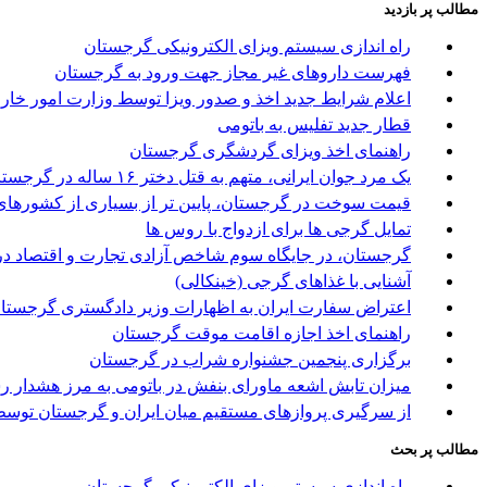
مطالب پر بازدید
راه اندازی سیستم ویزای الکترونیکی گرجستان
فهرست داروهای غیر مجاز جهت ورود به گرجستان
اعلام شرایط جدید اخذ و صدور ویزا توسط وزارت امور خا
قطار جدید تفلیس به باتومی
راهنمای اخذ ویزای گردشگری گرجستان
یک مرد جوان ایرانی، متهم به قتل دختر ۱۶ ساله در گرجستان
قیمت سوخت در گرجستان، پایین تر از بسیاری از کشورها
تمایل گرجی ها برای ازدواج با روس ها
گرجستان، در جایگاه سوم شاخص آزادی تجارت و اقتصاد در
آشنایی با غذاهای گرجی (خینکالی)
اعتراض سفارت ایران به اظهارات وزیر دادگستری گرجستا
راهنمای اخذ اجازه اقامت موقت گرجستان
برگزاری پنجمین جشنواره شراب در گرجستان
میزان تابش اشعه ماورای بنفش در باتومی به مرز هشدار ر
از سرگیری پروازهای مستقیم میان ایران و گرجستان توسط 
مطالب پر بحث
راه اندازی سیستم ویزای الکترونیکی گرجستان