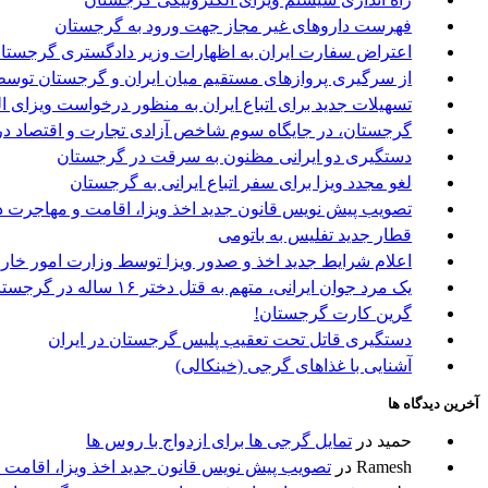
فهرست داروهای غیر مجاز جهت ورود به گرجستان
اعتراض سفارت ایران به اظهارات وزیر دادگستری گرجستا
از سرگیری پروازهای مستقیم میان ایران و گرجستان توسط 
تسهیلات جدید برای اتباع ایران به منظور درخواست ویزای 
گرجستان، در جایگاه سوم شاخص آزادی تجارت و اقتصاد در
دستگیری دو ایرانی مظنون به سرقت در گرجستان
لغو مجدد ویزا برای سفر اتباع ایرانی به گرجستان
تصویب پیش نویس قانون جدید اخذ ویزا، اقامت و مهاجرت د
قطار جدید تفلیس به باتومی
اعلام شرایط جدید اخذ و صدور ویزا توسط وزارت امور خا
یک مرد جوان ایرانی، متهم به قتل دختر ۱۶ ساله در گرجستان
گرین کارت گرجستان!
دستگیری قاتل تحت تعقیب پلیس گرجستان در ایران
آشنایی با غذاهای گرجی (خینکالی)
آخرین دیدگاه ها
حمید
در
تمایل گرجی ها برای ازدواج با روس ها
Ramesh
در
تصویب پیش نویس قانون جدید اخذ ویزا، اقامت 