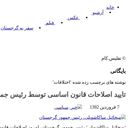
خانه
آرشیو
عکس
فیلم
سفر به گرجستان
© تفلیس.کام
بایگانی
نوشته های برچسب زده شده ‘اختلافات’
تایید اصلاحات قانون اساسی توسط رئیس جم
7 فروردین 1392
خبر
,
سیاسی
‘میخائیل ساکاشویلی’ رئیس جمهور گرجستان، امروز اصلاحات قانو