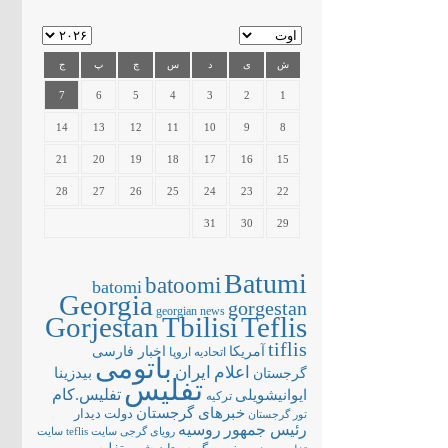
ش
ی
د
س
چ
پ
ج
7
6
5
4
3
2
1
14
13
12
11
10
9
8
21
20
19
18
17
16
15
28
27
26
25
24
23
22
31
30
29
Batumi
batoomi
batomi
Georgia
gorgestan
georgian news
Gorjestan
Tbilisi
Teflis
tiflis
آمریکا
اخبار فارسی
اتحادیه اروپا
باتومی
اعلام
ایران
بیدزینا
گرجستان
تفلیس
تفلیس.کام
ایوانیشویلی
ترکیه
خبرهای گرجستان
دولت
دیدار
تور گرجستان
رئیس جمهور
روسیه
سایت teflis
سایت
رویای گرجی