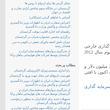
تمایل گرجی ها برای ازدواج با روس ها
گرجستان، در جایگاه سوم شاخص آزادی تجارت و
اقتصاد در جهان
آشنایی با غذاهای گرجی (خینکالی)
اعتراض سفارت ایران به اظهارات وزیر دادگستری
گرجستان و واکنش وزارت دادگستری
راهنمای اخذ اجازه اقامت موقت گرجستان
برگزاری پنجمین جشنواره شراب در گرجستان
میزان تابش اشعه ماورای بنفش در باتومی به مرز
 گذاری خارجی
هشدار رسید
از سرگیری پروازهای مستقیم میان ایران و
در گرجستان کاهش یافته و بر اساس اطلاعات اولیه، در سه ماه سوم سال 2012
گرجستان توسط شرکت های هواپیمایی ماهان و آتا
مطالب پر بحث
میزان سرمایه گذاری خارجی در سه ماه سوم سال 2010 معادل 226 میلیون دلار و
راه اندازی سیستم ویزای الکترونیکی گرجستان
بوده است که اکنون با افتی
فهرست داروهای غیر مجاز جهت ورود به گرجستان
اعتراض سفارت ایران به اظهارات وزیر دادگستری
گرجستان و واکنش وزارت دادگستری
رمایه گذاری
از سرگیری پروازهای مستقیم میان ایران و
گرجستان توسط شرکت های هواپیمایی ماهان و آتا
تسهیلات جدید برای اتباع ایران به منظور درخواست
ویزای الکترونیکی گرجستان
گرجستان، در جایگاه سوم شاخص آزادی تجارت و