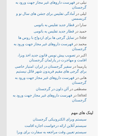
نیلی
در
فهرست داروهای غیر مجاز جهت ورود به
گرجستان
لیلی
در
آمادگی تفلیس برای جشن های سال نو و
کریسمس
سارا
در
قطار جدید تفلیس به باتومی
حمید
در
قطار جدید تفلیس به باتومی
Salar
در
تمایل گرجی ها برای ازدواج با روس ها
محمد
در
فهرست داروهای غیر مجاز جهت ورود به
گرجستان
اکبر
در
تصویب پیش نویس قانون جدید اخذ ویزا،
اقامت و مهاجرت در پارلمان گرجستان
پارمیدا
در
سفیر گرجستان در ایران: امتیاز خاصی
برای گرجی های مقیم فریدون شهر قائل نیستیم
هانی
در
فهرست داروهای غیر مجاز جهت ورود به
گرجستان
مصطفی
در
آلن دلون در گرجستان
farhad
در
فهرست داروهای غیر مجاز جهت ورود به
گرجستان
لینک های مهم
سیستم ویزای الکترونیکی گرجستان
سیستم آنلاین ارائه درخواست اجازه اقامت
سیستم تعیین وقت مراجعه به سفارت برای ویزا