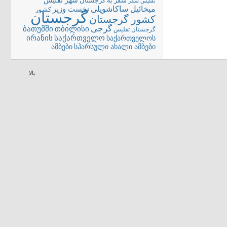
شهر تفلیس
سفر به گرجستان
تفلیس
سفر
میخائیل ساکاشویلی
نخست وزیر
کشور
گرجستان
کشور گرجستان
گرجی
თბილისი
ბათუმში
گرجستان تفلیس
ირანის
საქართველო
საქართველოს
სპარსული ახალი ამბები
ამბები
بالا