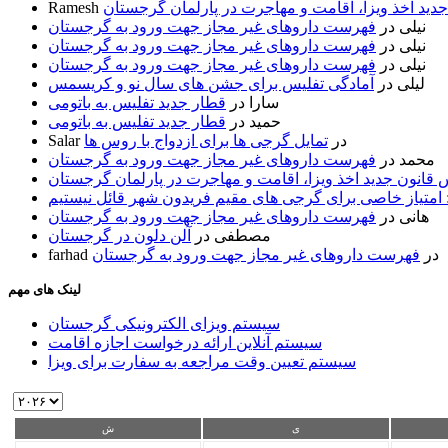
ید اخذ ویزا، اقامت و مهاجرت در پارلمان گرجستان
Ramesh
نیلی
در
فهرست داروهای غیر مجاز جهت ورود به گرجستان
نیلی
در
فهرست داروهای غیر مجاز جهت ورود به گرجستان
نیلی
در
فهرست داروهای غیر مجاز جهت ورود به گرجستان
لیلی
در
آمادگی تفلیس برای جشن های سال نو و کریسمس
سارا
در
قطار جدید تفلیس به باتومی
حمید
در
قطار جدید تفلیس به باتومی
در
تمایل گرجی ها برای ازدواج با روس ها
Salar
محمد
در
فهرست داروهای غیر مجاز جهت ورود به گرجستان
قانون جدید اخذ ویزا، اقامت و مهاجرت در پارلمان گرجستان
 امتیاز خاصی برای گرجی های مقیم فریدون شهر قائل نیستیم
هانی
در
فهرست داروهای غیر مجاز جهت ورود به گرجستان
مصطفی
در
آلن دلون در گرجستان
در
فهرست داروهای غیر مجاز جهت ورود به گرجستان
farhad
لینک های مهم
سیستم ویزای الکترونیکی گرجستان
سیستم آنلاین ارائه درخواست اجازه اقامت
سیستم تعیین وقت مراجعه به سفارت برای ویزا
ی
ش