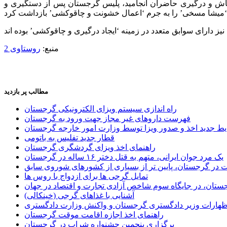
تشاش و درگیری حاضران انجامید، پلیس گرجستان پس از دستگیری و
منبع:
روستاوی 2
مطالب پر بازدید
راه اندازی سیستم ویزای الکترونیکی گرجستان
فهرست داروهای غیر مجاز جهت ورود به گرجستان
یط جدید اخذ و صدور ویزا توسط وزارت امور خارجه گرجستان
قطار جدید تفلیس به باتومی
راهنمای اخذ ویزای گردشگری گرجستان
یک مرد جوان ایرانی، متهم به قتل دختر ۱۶ ساله در گرجستان
ر گرجستان، پایین تر از بسیاری از کشورهای شوروی سابق
تمایل گرجی ها برای ازدواج با روس ها
ستان، در جایگاه سوم شاخص آزادی تجارت و اقتصاد در جهان
آشنایی با غذاهای گرجی (خینکالی)
اظهارات وزیر دادگستری گرجستان و واکنش وزارت دادگستری
راهنمای اخذ اجازه اقامت موقت گرجستان
برگزاری پنجمین جشنواره شراب در گرجستان