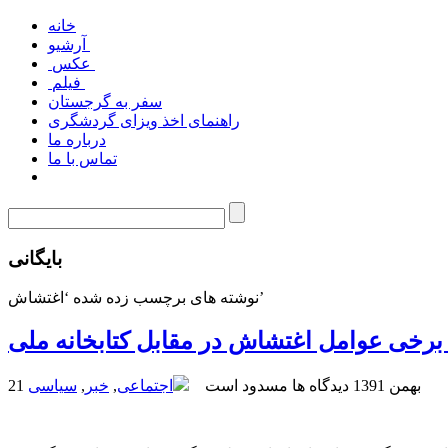
خانه
آرشیو
عکس
فیلم
سفر به گرجستان
راهنمای اخذ ویزای گردشگری
درباره ما
تماس با ما
بایگانی
نوشته های برچسب زده شده ‘اغتشاش’
رخی عوامل اغتشاش در مقابل کتابخانه ملی
21 بهمن 1391
دیدگاه ها مسدود است
اجتماعی
,
خبر
,
سیاسی