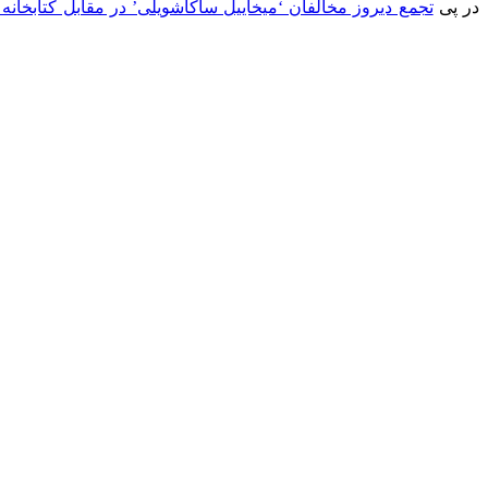
در پی
تجمع دیروز مخالفان ‘میخاییل ساکاشویلی’ در مقابل کتابخانه