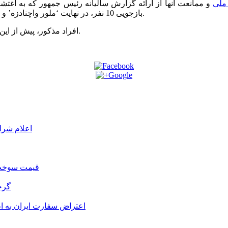
 ملی
و ممانعت آنها از ارائه گزارش سالیانه رئیس جمهور که به اغ
بازجویی 10 نفر، در نهایت ‘ملور واچنادزه’ و ‘میشا مسخی’ را به جرم ‘اعمال خشونت و چاقوکشی’ بازداشت کرد.
افراد مذکور، پیش از این نیز دارای سوابق متعدد در زمینه ‘ایجاد درگیری و چاقوکشی’ بوده اند.
اعلام شرا
قیمت سوخت د
گرج
اعتراض سفارت ایران به 