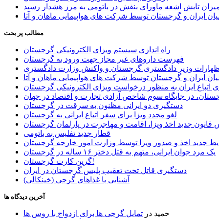
یزان تابش اشعه ماورای بنفش در باتومی به مرز هشدار رسید
ان ایران و گرجستان توسط شرکت های هواپیمایی ماهان و آتا
مطالب پر بحث
راه اندازی سیستم ویزای الکترونیکی گرجستان
فهرست داروهای غیر مجاز جهت ورود به گرجستان
اظهارات وزیر دادگستری گرجستان و واکنش وزارت دادگستری
ان ایران و گرجستان توسط شرکت های هواپیمایی ماهان و آتا
ی اتباع ایران به منظور درخواست ویزای الکترونیکی گرجستان
ستان، در جایگاه سوم شاخص آزادی تجارت و اقتصاد در جهان
دستگیری دو ایرانی مظنون به سرقت در گرجستان
لغو مجدد ویزا برای سفر اتباع ایرانی به گرجستان
قانون جدید اخذ ویزا، اقامت و مهاجرت در پارلمان گرجستان
قطار جدید تفلیس به باتومی
یط جدید اخذ و صدور ویزا توسط وزارت امور خارجه گرجستان
یک مرد جوان ایرانی، متهم به قتل دختر ۱۶ ساله در گرجستان
گرین کارت گرجستان!
دستگیری قاتل تحت تعقیب پلیس گرجستان در ایران
آشنایی با غذاهای گرجی (خینکالی)
آخرین دیدگاه ها
حمید
در
تمایل گرجی ها برای ازدواج با روس ها