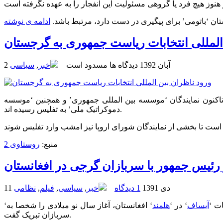
ستان ‘باتومی’ برای پیگیری در دست دارد، مرتبط باشد.
ادامه ی نوشته
المللی انتخابات ریاست جمهوری به گرجستان
2 آبان 1392
دیدگاه ها مسدود است
خبر
,
سیاسی
2 اکتبر نظارت داشته باشند وارد گرجستان شدند. تاکنون نمایندگان ‘موسسه بین المللی جمهوری’ و همچنین ‘موسسه
دموکراتیک ملی’ به تفلیس رسیده اند.
منبع:
روستاوی 2
 رئیس جمهور با سربازان گرجی در افغانستان
11 دی 1391
1 دیدگاه
خبر
,
سیاسی
,
فیلم
,
نظامی
ت ‘
آیساف
‘ در ‘
هلمند
‘ افغانستان، آغاز سال نو میلادی را شخصا به
سربازان تبریک گفت.