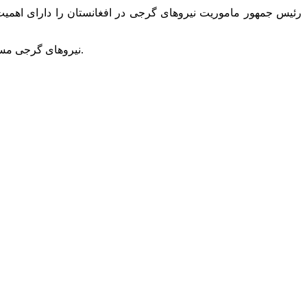
رئیس جمهور ماموریت نیروهای گرجی در افغانستان را دارای اهمیت
نیروهای گرجی مستقر در افغانستان، امشب آغاز سال نو میلادی را با رئیس جمهور ساکاشویلی جشن خواهند گرفت. گرجستان 1571 سرباز در افغانستان دارد.