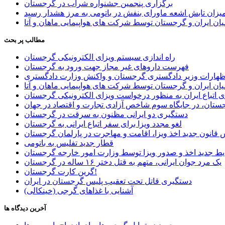
برگزاری پنجمین جشنواره شراب در گرجستان
یزان تابش اشعه ماورای بنفش در باتومی به مرز هشدار رسید
ان ایران و گرجستان توسط شرکت های هواپیمایی ماهان و آتا
مطالب پر بحث
راه اندازی سیستم ویزای الکترونیکی گرجستان
فهرست داروهای غیر مجاز جهت ورود به گرجستان
اظهارات وزیر دادگستری گرجستان و واکنش وزارت دادگستری
ان ایران و گرجستان توسط شرکت های هواپیمایی ماهان و آتا
ی اتباع ایران به منظور درخواست ویزای الکترونیکی گرجستان
ستان، در جایگاه سوم شاخص آزادی تجارت و اقتصاد در جهان
دستگیری دو ایرانی مظنون به سرقت در گرجستان
لغو مجدد ویزا برای سفر اتباع ایرانی به گرجستان
قانون جدید اخذ ویزا، اقامت و مهاجرت در پارلمان گرجستان
قطار جدید تفلیس به باتومی
یط جدید اخذ و صدور ویزا توسط وزارت امور خارجه گرجستان
یک مرد جوان ایرانی، متهم به قتل دختر ۱۶ ساله در گرجستان
گرین کارت گرجستان!
دستگیری قاتل تحت تعقیب پلیس گرجستان در ایران
آشنایی با غذاهای گرجی (خینکالی)
آخرین دیدگاه ها