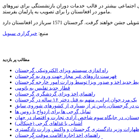
ی اجتماعی بیشتر در قالب خدمات دوران بازنشستگی برای نیروهای
مامور در افغانستان را برای تصویب به پارلمان بفرستد.
منبع:
خبرگزاری سیویل
مطالب پر بازدید
راه اندازی سیستم ویزای الکترونیکی گرجستان
فهرست داروهای غیر مجاز جهت ورود به گرجستان
یط جدید اخذ و صدور ویزا توسط وزارت امور خارجه گرجستان
قطار جدید تفلیس به باتومی
راهنمای اخذ ویزای گردشگری گرجستان
یک مرد جوان ایرانی، متهم به قتل دختر ۱۶ ساله در گرجستان
ر گرجستان، پایین تر از بسیاری از کشورهای شوروی سابق
تمایل گرجی ها برای ازدواج با روس ها
ستان، در جایگاه سوم شاخص آزادی تجارت و اقتصاد در جهان
آشنایی با غذاهای گرجی (خینکالی)
اظهارات وزیر دادگستری گرجستان و واکنش وزارت دادگستری
راهنمای اخذ اجازه اقامت موقت گرجستان