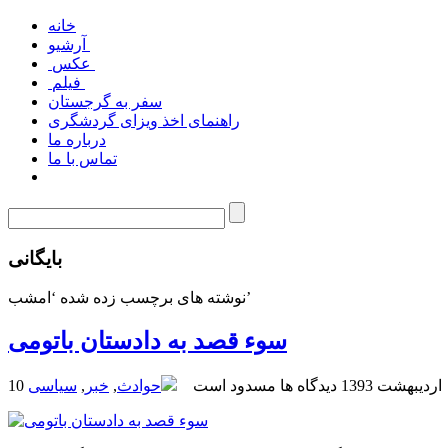
خانه
آرشیو
عکس
فیلم
سفر به گرجستان
راهنمای اخذ ویزای گردشگری
درباره ما
تماس با ما
بایگانی
نوشته های برچسب زده شده ‘امشب’
سوء قصد به دادستان باتومی
10 اردیبهشت 1393
دیدگاه ها مسدود است
حوادث
,
خبر
,
سیاسی