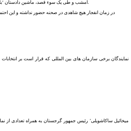
امشب و طی یک سوء قصد، ماشین دادستان ‘باتومی’ منفجر شد. خوشبختانه در این انفجار به هیچ کس آسیبی نرسید و هنوز هیچ فرد یا گروهی مسئولیت این انفجار را به عهده نگرفته است.
در زمان انفجار هیچ شاهدی در صحنه حضور نداشته و این احتمال 
‘میخائیل ساکاشویلی’ رئیس جمهور گرجستان به همراه تعدادی از نما