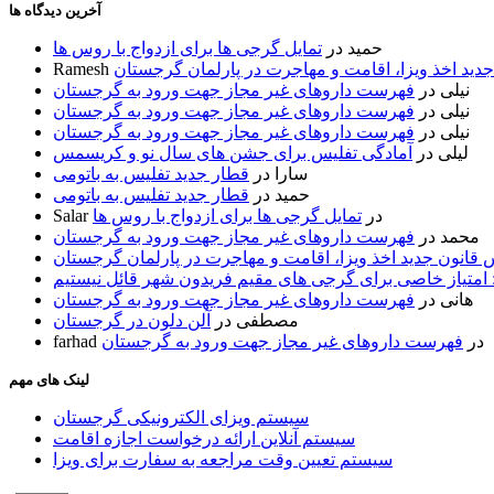
آخرین دیدگاه ها
حمید
در
تمایل گرجی ها برای ازدواج با روس ها
ید اخذ ویزا، اقامت و مهاجرت در پارلمان گرجستان
Ramesh
نیلی
در
فهرست داروهای غیر مجاز جهت ورود به گرجستان
نیلی
در
فهرست داروهای غیر مجاز جهت ورود به گرجستان
نیلی
در
فهرست داروهای غیر مجاز جهت ورود به گرجستان
لیلی
در
آمادگی تفلیس برای جشن های سال نو و کریسمس
سارا
در
قطار جدید تفلیس به باتومی
حمید
در
قطار جدید تفلیس به باتومی
در
تمایل گرجی ها برای ازدواج با روس ها
Salar
محمد
در
فهرست داروهای غیر مجاز جهت ورود به گرجستان
قانون جدید اخذ ویزا، اقامت و مهاجرت در پارلمان گرجستان
 امتیاز خاصی برای گرجی های مقیم فریدون شهر قائل نیستیم
هانی
در
فهرست داروهای غیر مجاز جهت ورود به گرجستان
مصطفی
در
آلن دلون در گرجستان
در
فهرست داروهای غیر مجاز جهت ورود به گرجستان
farhad
لینک های مهم
سیستم ویزای الکترونیکی گرجستان
سیستم آنلاین ارائه درخواست اجازه اقامت
سیستم تعیین وقت مراجعه به سفارت برای ویزا