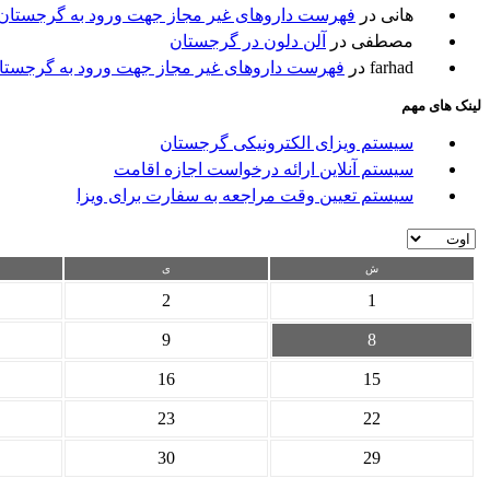
هانی
در
فهرست داروهای غیر مجاز جهت ورود به گرجستان
مصطفی
در
آلن دلون در گرجستان
farhad
در
فهرست داروهای غیر مجاز جهت ورود به گرجستا
لینک های مهم
سیستم ویزای الکترونیکی گرجستان
سیستم آنلاین ارائه درخواست اجازه اقامت
سیستم تعیین وقت مراجعه به سفارت برای ویزا
ش
ی
2
1
9
8
16
15
23
22
30
29