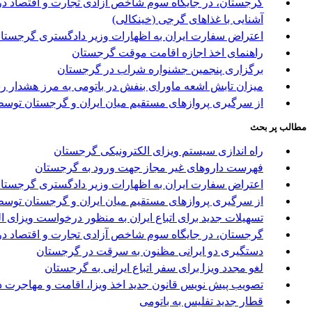
گرجستان، در جایگاه سوم شاخص آزادی تجارت و اقتصاد در
آشنایی با غذاهای گرجی (خینکالی)
اعتراض سفارت ایران به اظهارات وزیر دادگستری گرجستا
راهنمای اخذ اجازه اقامت موقت گرجستان
برگزاری پنجمین جشنواره شراب در گرجستان
میزان تابش اشعه ماورای بنفش در باتومی به مرز هشدار ر
از سرگیری پروازهای مستقیم میان ایران و گرجستان توسط 
مطالب پر بحث
راه اندازی سیستم ویزای الکترونیکی گرجستان
فهرست داروهای غیر مجاز جهت ورود به گرجستان
اعتراض سفارت ایران به اظهارات وزیر دادگستری گرجستا
از سرگیری پروازهای مستقیم میان ایران و گرجستان توسط 
تسهیلات جدید برای اتباع ایران به منظور درخواست ویزای 
گرجستان، در جایگاه سوم شاخص آزادی تجارت و اقتصاد در
دستگیری دو ایرانی مظنون به سرقت در گرجستان
لغو مجدد ویزا برای سفر اتباع ایرانی به گرجستان
تصویب پیش نویس قانون جدید اخذ ویزا، اقامت و مهاجرت د
قطار جدید تفلیس به باتومی