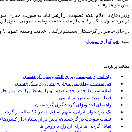
پیش خواهد رفت.
وزیر دفاع با اعلام اینکه عضویت در ارتش نباید به صورت اجباری صور
در مرحله اول با کسر 3 ماه از مدت خدمت وظیفه عمومی، طول این دوره را به 12 ماه کاهش داده و به تدریج به سمت حذف آن پیش خواهیم رفت.
در حال حاضر در گرجستان سیستم ترکیبی ‘خدمت وظیفه عمومی’ و ‘عضوی
منبع:
خبرگزاری سیویل
مطالب پر بازدید
راه اندازی سیستم ویزای الکترونیکی گرجستان
فهرست داروهای غیر مجاز جهت ورود به گرجستان
اعلام شرایط جدید اخذ و صدور ویزا توسط وزارت امور خا
قطار جدید تفلیس به باتومی
راهنمای اخذ ویزای گردشگری گرجستان
یک مرد جوان ایرانی، متهم به قتل دختر ۱۶ ساله در گرجستان
قیمت سوخت در گرجستان، پایین تر از بسیاری از کشورها
تمایل گرجی ها برای ازدواج با روس ها