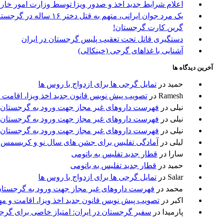
اعلام شرایط جدید اخذ و صدور ویزا توسط وزارت امور خا
یک مرد جوان ایرانی، متهم به قتل دختر ۱۶ ساله در گرجستان
گرین کارت گرجستان!
دستگیری قاتل تحت تعقیب پلیس گرجستان در ایران
آشنایی با غذاهای گرجی (خینکالی)
آخرین دیدگاه ها
حمید
در
تمایل گرجی ها برای ازدواج با روس ها
Ramesh
در
تصویب پیش نویس قانون جدید اخذ ویزا، اقامت 
نیلی
در
فهرست داروهای غیر مجاز جهت ورود به گرجستان
نیلی
در
فهرست داروهای غیر مجاز جهت ورود به گرجستان
نیلی
در
فهرست داروهای غیر مجاز جهت ورود به گرجستان
لیلی
در
آمادگی تفلیس برای جشن های سال نو و کریسمس
سارا
در
قطار جدید تفلیس به باتومی
حمید
در
قطار جدید تفلیس به باتومی
Salar
در
تمایل گرجی ها برای ازدواج با روس ها
محمد
در
فهرست داروهای غیر مجاز جهت ورود به گرجستا
اکبر
در
تصویب پیش نویس قانون جدید اخذ ویزا، اقامت و م
پارمیدا
در
سفیر گرجستان در ایران: امتیاز خاصی برای گرج