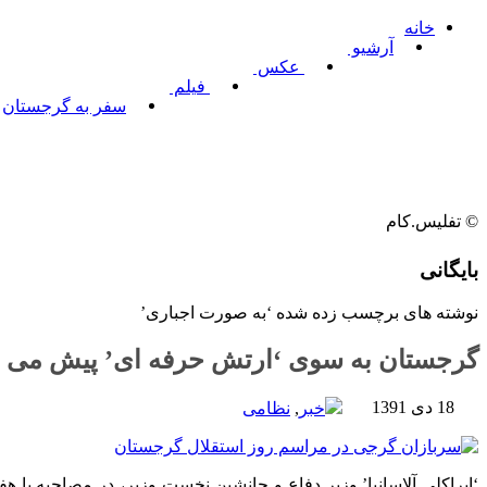
خانه
آرشیو
عکس
فیلم
سفر به گرجستان
© تفلیس.کام
بایگانی
نوشته های برچسب زده شده ‘به صورت اجباری’
گرجستان به سوی ‘ارتش حرفه ای’ پیش می ر
18 دی 1391
خبر
,
نظامی
‘ایراکلی آلاسانیا’ وزیر دفاع و جانشین نخست وزیر، در مصاحبه با هفت