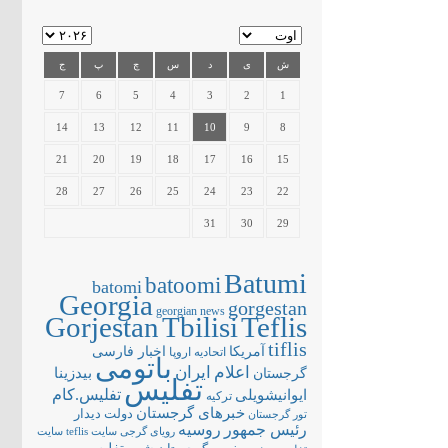
ش
ی
د
س
چ
پ
ج
7
6
5
4
3
2
1
14
13
12
11
10
9
8
21
20
19
18
17
16
15
28
27
26
25
24
23
22
31
30
29
Batumi
batoomi
batomi
Georgia
gorgestan
georgian news
Gorjestan
Tbilisi
Teflis
tiflis
آمریکا
اخبار فارسی
اتحادیه اروپا
باتومی
اعلام
ایران
بیدزینا
گرجستان
تفلیس
تفلیس.کام
ایوانیشویلی
ترکیه
خبرهای گرجستان
دولت
دیدار
تور گرجستان
رئیس جمهور
روسیه
سایت teflis
سایت
رویای گرجی