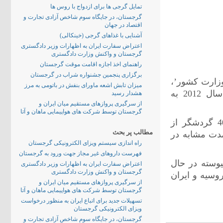
تمایل گرجی ها برای ازدواج با روس ها
گرجستان، در جایگاه سوم شاخص آزادی تجارت و
اقتصاد در جهان
آشنایی با غذاهای گرجی (خینکالی)
اعتراض سفارت ایران به اظهارات وزیر دادگستری
گرجستان و واکنش وزارت دادگستری
راهنمای اخذ اجازه اقامت موقت گرجستان
برگزاری پنجمین جشنواره شراب در گرجستان
زارت کشور’،
میزان تابش اشعه ماورای بنفش در باتومی به مرز
از ورود بیش از 4 میلیون گردشگر خارجی در 11 ماه نخست سال 2012 به
هشدار رسید
از سرگیری پروازهای مستقیم میان ایران و
گرجستان توسط شرکت های هواپیمایی ماهان و آتا
بر اساس آمارهای رسمی از ژانویه تا نوامبر سال 2012، 4017375 گردشگر از
مطالب پر بحث
دت مشابه در
راه اندازی سیستم ویزای الکترونیکی گرجستان
فهرست داروهای غیر مجاز جهت ورود به گرجستان
وسته در حال
اعتراض سفارت ایران به اظهارات وزیر دادگستری
گرجستان و واکنش وزارت دادگستری
وسیه و ایران
از سرگیری پروازهای مستقیم میان ایران و
گرجستان توسط شرکت های هواپیمایی ماهان و آتا
تسهیلات جدید برای اتباع ایران به منظور درخواست
ویزای الکترونیکی گرجستان
گرجستان، در جایگاه سوم شاخص آزادی تجارت و