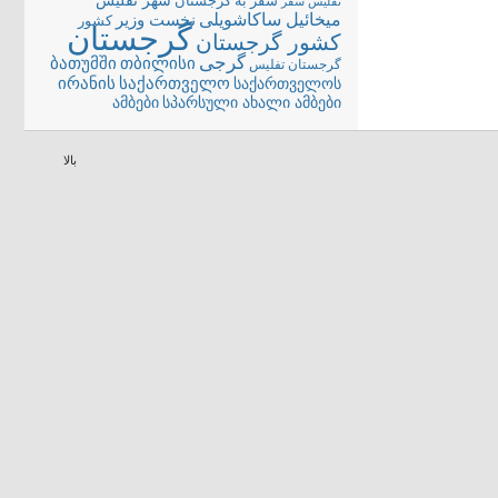
شهر تفلیس
سفر به گرجستان
تفلیس
سفر
میخائیل ساکاشویلی
نخست وزیر
کشور
گرجستان
کشور گرجستان
گرجی
თბილისი
ბათუმში
گرجستان تفلیس
ირანის
საქართველო
საქართველოს
სპარსული ახალი ამბები
ამბები
بالا