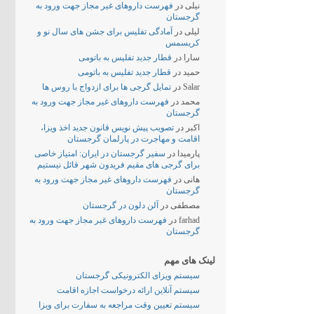
نیلی
در
فهرست داروهای غیر مجاز جهت ورود به
گرجستان
لیلی
در
آمادگی تفلیس برای جشن های سال نو و
کریسمس
سارا
در
قطار جدید تفلیس به باتومی
حمید
در
قطار جدید تفلیس به باتومی
Salar
در
تمایل گرجی ها برای ازدواج با روس ها
محمد
در
فهرست داروهای غیر مجاز جهت ورود به
گرجستان
اکبر
در
تصویب پیش نویس قانون جدید اخذ ویزا،
اقامت و مهاجرت در پارلمان گرجستان
پارمیدا
در
سفیر گرجستان در ایران: امتیاز خاصی
برای گرجی های مقیم فریدون شهر قائل نیستیم
هانی
در
فهرست داروهای غیر مجاز جهت ورود به
گرجستان
مصطفی
در
آلن دلون در گرجستان
farhad
در
فهرست داروهای غیر مجاز جهت ورود به
گرجستان
لینک های مهم
سیستم ویزای الکترونیکی گرجستان
سیستم آنلاین ارائه درخواست اجازه اقامت
سیستم تعیین وقت مراجعه به سفارت برای ویزا