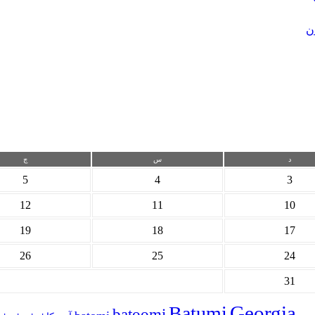
ن
د
س
چ
5
4
3
12
11
10
19
18
17
26
25
24
31
Georgia
Batumi
batoomi