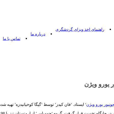
راهنمای اخذ ویزای گردشگری
درباره ما
تماس با ما
 یورو ویژن
ونیور یورو ویژن
‘ ایستاد. ‘فان کیدز’ توسط ‘گیگا کوخیانیدزه’ تهیه ش