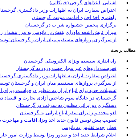
آشنایی با غذاهای گرجی (خینکالی)
اعتراض سفارت ایران به اظهارات وزیر دادگستری گرجستا
راهنمای اخذ اجازه اقامت موقت گرجستان
برگزاری پنجمین جشنواره شراب در گرجستان
میزان تابش اشعه ماورای بنفش در باتومی به مرز هشدار ر
از سرگیری پروازهای مستقیم میان ایران و گرجستان توسط 
مطالب پر بحث
راه اندازی سیستم ویزای الکترونیکی گرجستان
فهرست داروهای غیر مجاز جهت ورود به گرجستان
اعتراض سفارت ایران به اظهارات وزیر دادگستری گرجستا
از سرگیری پروازهای مستقیم میان ایران و گرجستان توسط 
تسهیلات جدید برای اتباع ایران به منظور درخواست ویزای 
گرجستان، در جایگاه سوم شاخص آزادی تجارت و اقتصاد در
دستگیری دو ایرانی مظنون به سرقت در گرجستان
لغو مجدد ویزا برای سفر اتباع ایرانی به گرجستان
تصویب پیش نویس قانون جدید اخذ ویزا، اقامت و مهاجرت د
قطار جدید تفلیس به باتومی
اعلام شرایط جدید اخذ و صدور ویزا توسط وزارت امور خا