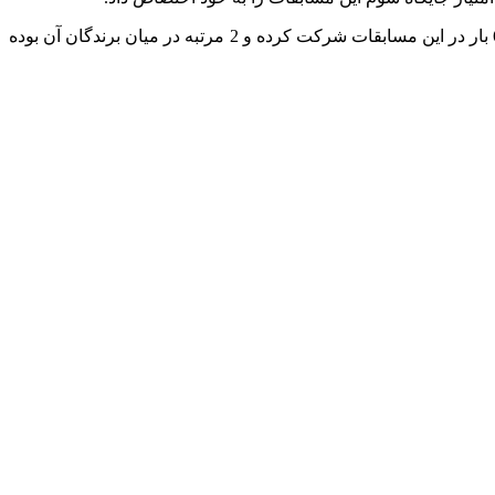
تلویزیون ملی گرجستان مسابقه ‘جونیور یورو ویژن 2012’ را که در آمستردام برگزار می شد، به صورت زنده پخش کرد. گرجستان تا کنون 6 بار در این مسابقات شرکت کرده و 2 مرتبه در میان برندگان آن بوده