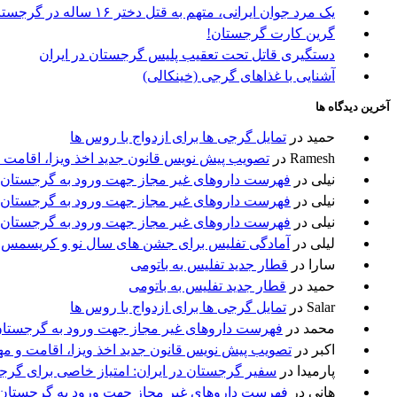
یک مرد جوان ایرانی، متهم به قتل دختر ۱۶ ساله در گرجستان
گرین کارت گرجستان!
دستگیری قاتل تحت تعقیب پلیس گرجستان در ایران
آشنایی با غذاهای گرجی (خینکالی)
آخرین دیدگاه ها
حمید
در
تمایل گرجی ها برای ازدواج با روس ها
Ramesh
در
تصویب پیش نویس قانون جدید اخذ ویزا، اقامت 
نیلی
در
فهرست داروهای غیر مجاز جهت ورود به گرجستان
نیلی
در
فهرست داروهای غیر مجاز جهت ورود به گرجستان
نیلی
در
فهرست داروهای غیر مجاز جهت ورود به گرجستان
لیلی
در
آمادگی تفلیس برای جشن های سال نو و کریسمس
سارا
در
قطار جدید تفلیس به باتومی
حمید
در
قطار جدید تفلیس به باتومی
Salar
در
تمایل گرجی ها برای ازدواج با روس ها
محمد
در
فهرست داروهای غیر مجاز جهت ورود به گرجستا
اکبر
در
تصویب پیش نویس قانون جدید اخذ ویزا، اقامت و م
پارمیدا
در
سفیر گرجستان در ایران: امتیاز خاصی برای گرج
هانی
در
فهرست داروهای غیر مجاز جهت ورود به گرجستان