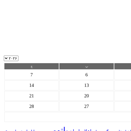
پ
ج
7
6
14
13
21
20
28
27
باتومی