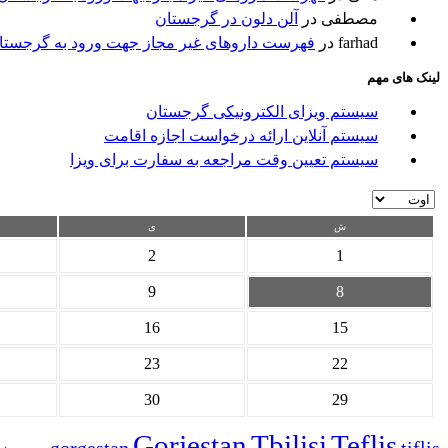
مصطفی
در
آلن دلون در گرجستان
farhad
در
فهرست داروهای غیر مجاز جهت ورود به گرجستا
لینک های مهم
سیستم ویزای الکترونیکی گرجستان
سیستم آنلاین ارائه درخواست اجازه اقامت
سیستم تعیین وقت مراجعه به سفارت برای ویزا
ش
ی
2
1
9
8
16
15
23
22
30
29
Gorjestan
Tbilisi
Teflis