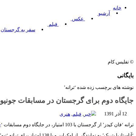
خانه
آرشیو
عکس
فیلم
سفر به گرجستان
© تفلیس.کام
بایگانی
نوشته های برچسب زده شده ‘ترانه’
جایگاه دوم برای گرجستان در مسابقات جونیور
12 آذر 1391
خبر
,
فیلم
,
هنری
ترانه ‘فان کیدز’ از گرجستان با 103 امتیاز، در جایگاه دوم مسابقات ‘
ج
‘آناستازیا پتریک’ به نمایندگی از اوکراین و با 138 امتیاز برای ترانه ‘نبو’، در جایگاه نخست قرار گرفت. گروه ‘چومپاس’ از ارمنستان نیز با 98 امتیاز جایگاه سوم این مسابقات را به خود اختصاص داد.