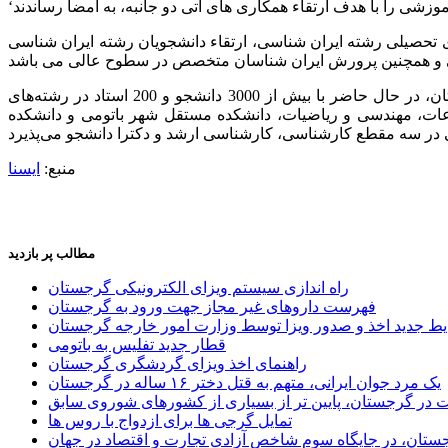
ی تحصیلی رشته ایران شناسی، ارتقاء دانشجویان رشته ایران شناسی
دانشگاه گرجستان در سال 2004 میلادی در شهر تفلیس تاسیس شده است. این دانشگاه به عنوان بزرگترین دانشگاه خصوصی در گرجستان، در حال حاضر با بیش از 3000 دانشجو و 200 استاد در رشته‌های
عات، مهندسی و ریاضیات، دانشکده مستقل شهر باتومی و دانشکده
منبع:
ایسنا
مطالب پر بازدید
راه اندازی سیستم ویزای الکترونیکی گرجستان
فهرست داروهای غیر مجاز جهت ورود به گرجستان
یط جدید اخذ و صدور ویزا توسط وزارت امور خارجه گرجستان
قطار جدید تفلیس به باتومی
راهنمای اخذ ویزای گردشگری گرجستان
یک مرد جوان ایرانی، متهم به قتل دختر ۱۶ ساله در گرجستان
ر گرجستان، پایین تر از بسیاری از کشورهای شوروی سابق
تمایل گرجی ها برای ازدواج با روس ها
ستان، در جایگاه سوم شاخص آزادی تجارت و اقتصاد در جهان