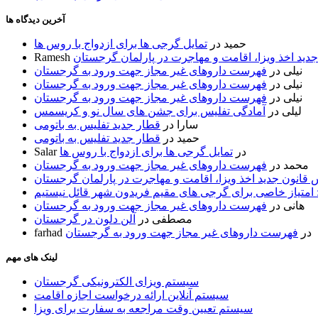
آخرین دیدگاه ها
حمید
در
تمایل گرجی ها برای ازدواج با روس ها
ید اخذ ویزا، اقامت و مهاجرت در پارلمان گرجستان
Ramesh
نیلی
در
فهرست داروهای غیر مجاز جهت ورود به گرجستان
نیلی
در
فهرست داروهای غیر مجاز جهت ورود به گرجستان
نیلی
در
فهرست داروهای غیر مجاز جهت ورود به گرجستان
لیلی
در
آمادگی تفلیس برای جشن های سال نو و کریسمس
سارا
در
قطار جدید تفلیس به باتومی
حمید
در
قطار جدید تفلیس به باتومی
در
تمایل گرجی ها برای ازدواج با روس ها
Salar
محمد
در
فهرست داروهای غیر مجاز جهت ورود به گرجستان
قانون جدید اخذ ویزا، اقامت و مهاجرت در پارلمان گرجستان
 امتیاز خاصی برای گرجی های مقیم فریدون شهر قائل نیستیم
هانی
در
فهرست داروهای غیر مجاز جهت ورود به گرجستان
مصطفی
در
آلن دلون در گرجستان
در
فهرست داروهای غیر مجاز جهت ورود به گرجستان
farhad
لینک های مهم
سیستم ویزای الکترونیکی گرجستان
سیستم آنلاین ارائه درخواست اجازه اقامت
سیستم تعیین وقت مراجعه به سفارت برای ویزا