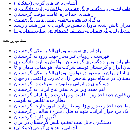
آشنایی با غذاهای گرجی (خینکالی)
اظهارات وزیر دادگستری گرجستان و واکنش وزارت دادگستری
راهنمای اخذ اجازه اقامت موقت گرجستان
برگزاری پنجمین جشنواره شراب در گرجستان
یزان تابش اشعه ماورای بنفش در باتومی به مرز هشدار رسید
ان ایران و گرجستان توسط شرکت های هواپیمایی ماهان و آتا
مطالب پر بحث
راه اندازی سیستم ویزای الکترونیکی گرجستان
فهرست داروهای غیر مجاز جهت ورود به گرجستان
اظهارات وزیر دادگستری گرجستان و واکنش وزارت دادگستری
ان ایران و گرجستان توسط شرکت های هواپیمایی ماهان و آتا
ی اتباع ایران به منظور درخواست ویزای الکترونیکی گرجستان
ستان، در جایگاه سوم شاخص آزادی تجارت و اقتصاد در جهان
دستگیری دو ایرانی مظنون به سرقت در گرجستان
لغو مجدد ویزا برای سفر اتباع ایرانی به گرجستان
قانون جدید اخذ ویزا، اقامت و مهاجرت در پارلمان گرجستان
قطار جدید تفلیس به باتومی
یط جدید اخذ و صدور ویزا توسط وزارت امور خارجه گرجستان
یک مرد جوان ایرانی، متهم به قتل دختر ۱۶ ساله در گرجستان
گرین کارت گرجستان!
دستگیری قاتل تحت تعقیب پلیس گرجستان در ایران
آشنایی با غذاهای گرجی (خینکالی)