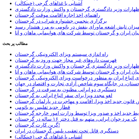
آشنایی با غذاهای گرجی (خینکالی)
اظهارات وزیر دادگستری گرجستان و واکنش وزارت دادگستری
راهنمای اخذ اجازه اقامت موقت گرجستان
برگزاری پنجمین جشنواره شراب در گرجستان
یزان تابش اشعه ماورای بنفش در باتومی به مرز هشدار رسید
ان ایران و گرجستان توسط شرکت های هواپیمایی ماهان و آتا
مطالب پر بحث
راه اندازی سیستم ویزای الکترونیکی گرجستان
فهرست داروهای غیر مجاز جهت ورود به گرجستان
اظهارات وزیر دادگستری گرجستان و واکنش وزارت دادگستری
ان ایران و گرجستان توسط شرکت های هواپیمایی ماهان و آتا
ی اتباع ایران به منظور درخواست ویزای الکترونیکی گرجستان
ستان، در جایگاه سوم شاخص آزادی تجارت و اقتصاد در جهان
دستگیری دو ایرانی مظنون به سرقت در گرجستان
لغو مجدد ویزا برای سفر اتباع ایرانی به گرجستان
قانون جدید اخذ ویزا، اقامت و مهاجرت در پارلمان گرجستان
قطار جدید تفلیس به باتومی
یط جدید اخذ و صدور ویزا توسط وزارت امور خارجه گرجستان
یک مرد جوان ایرانی، متهم به قتل دختر ۱۶ ساله در گرجستان
گرین کارت گرجستان!
دستگیری قاتل تحت تعقیب پلیس گرجستان در ایران
آشنایی با غذاهای گرجی (خینکالی)