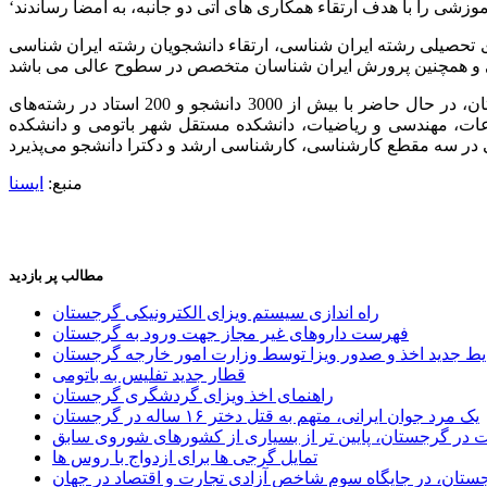
ی تحصیلی رشته ایران شناسی، ارتقاء دانشجویان رشته ایران شناسی
دانشگاه گرجستان در سال 2004 میلادی در شهر تفلیس تاسیس شده است. این دانشگاه به عنوان بزرگترین دانشگاه خصوصی در گرجستان، در حال حاضر با بیش از 3000 دانشجو و 200 استاد در رشته‌های
عات، مهندسی و ریاضیات، دانشکده مستقل شهر باتومی و دانشکده
منبع:
ایسنا
مطالب پر بازدید
راه اندازی سیستم ویزای الکترونیکی گرجستان
فهرست داروهای غیر مجاز جهت ورود به گرجستان
یط جدید اخذ و صدور ویزا توسط وزارت امور خارجه گرجستان
قطار جدید تفلیس به باتومی
راهنمای اخذ ویزای گردشگری گرجستان
یک مرد جوان ایرانی، متهم به قتل دختر ۱۶ ساله در گرجستان
ر گرجستان، پایین تر از بسیاری از کشورهای شوروی سابق
تمایل گرجی ها برای ازدواج با روس ها
ستان، در جایگاه سوم شاخص آزادی تجارت و اقتصاد در جهان