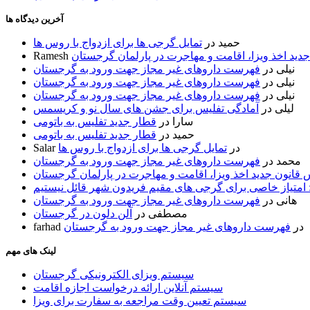
آخرین دیدگاه ها
حمید
در
تمایل گرجی ها برای ازدواج با روس ها
ید اخذ ویزا، اقامت و مهاجرت در پارلمان گرجستان
Ramesh
نیلی
در
فهرست داروهای غیر مجاز جهت ورود به گرجستان
نیلی
در
فهرست داروهای غیر مجاز جهت ورود به گرجستان
نیلی
در
فهرست داروهای غیر مجاز جهت ورود به گرجستان
لیلی
در
آمادگی تفلیس برای جشن های سال نو و کریسمس
سارا
در
قطار جدید تفلیس به باتومی
حمید
در
قطار جدید تفلیس به باتومی
در
تمایل گرجی ها برای ازدواج با روس ها
Salar
محمد
در
فهرست داروهای غیر مجاز جهت ورود به گرجستان
قانون جدید اخذ ویزا، اقامت و مهاجرت در پارلمان گرجستان
 امتیاز خاصی برای گرجی های مقیم فریدون شهر قائل نیستیم
هانی
در
فهرست داروهای غیر مجاز جهت ورود به گرجستان
مصطفی
در
آلن دلون در گرجستان
در
فهرست داروهای غیر مجاز جهت ورود به گرجستان
farhad
لینک های مهم
سیستم ویزای الکترونیکی گرجستان
سیستم آنلاین ارائه درخواست اجازه اقامت
سیستم تعیین وقت مراجعه به سفارت برای ویزا