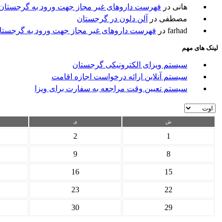
هانی
در
فهرست داروهای غیر مجاز جهت ورود به گرجستان
مصطفی
در
آلن دلون در گرجستان
farhad
در
فهرست داروهای غیر مجاز جهت ورود به گرجستا
لینک های مهم
سیستم ویزای الکترونیکی گرجستان
سیستم آنلاین ارائه درخواست اجازه اقامت
سیستم تعیین وقت مراجعه به سفارت برای ویزا
ش
ی
2
1
9
8
16
15
23
22
30
29