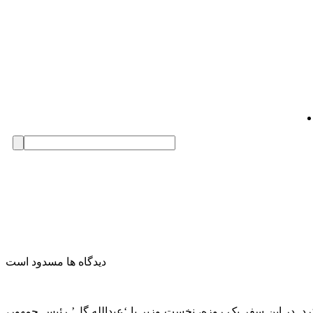
دیدگاه ها مسدود است
 کرد. در این سفر یک روزه، نخست وزیر با ‘عبدالله گل’ رئیس جمهور،