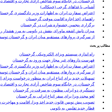
گرجستان، در جایگاه سوم شاخص آزادی تجارت و اقتصاد در
آشنایی با غذاهای گرجی (خینکالی)
اعتراض سفارت ایران به اظهارات وزیر دادگستری گرجستا
راهنمای اخذ اجازه اقامت موقت گرجستان
برگزاری پنجمین جشنواره شراب در گرجستان
میزان تابش اشعه ماورای بنفش در باتومی به مرز هشدار ر
از سرگیری پروازهای مستقیم میان ایران و گرجستان توسط 
مطالب پر بحث
راه اندازی سیستم ویزای الکترونیکی گرجستان
فهرست داروهای غیر مجاز جهت ورود به گرجستان
اعتراض سفارت ایران به اظهارات وزیر دادگستری گرجستا
از سرگیری پروازهای مستقیم میان ایران و گرجستان توسط 
تسهیلات جدید برای اتباع ایران به منظور درخواست ویزای 
گرجستان، در جایگاه سوم شاخص آزادی تجارت و اقتصاد در
دستگیری دو ایرانی مظنون به سرقت در گرجستان
لغو مجدد ویزا برای سفر اتباع ایرانی به گرجستان
تصویب پیش نویس قانون جدید اخذ ویزا، اقامت و مهاجرت د
قطار جدید تفلیس به باتومی