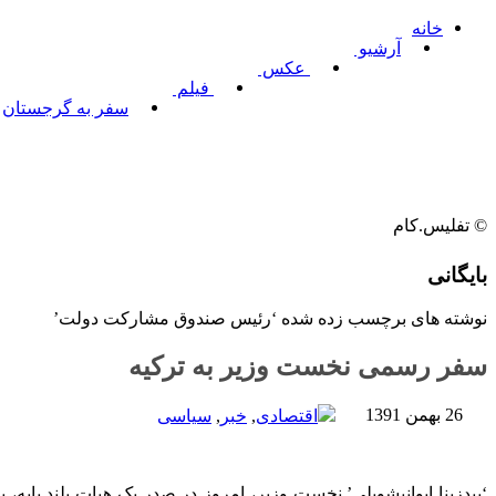
خانه
آرشیو
عکس
فیلم
سفر به گرجستان
© تفلیس.کام
بایگانی
نوشته های برچسب زده شده ‘رئیس صندوق مشارکت دولت’
سفر رسمی نخست وزیر به ترکیه
26 بهمن 1391
اقتصادی
,
خبر
,
سیاسی
‘بیدزینا ایوانیشویلی’ نخست وزیر، امروز در صدر یک هیات بلند پایه،