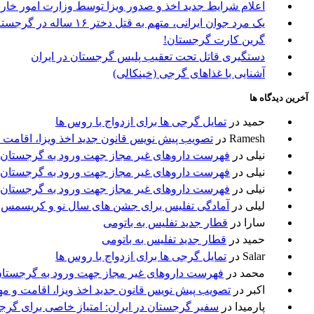
اعلام شرایط جدید اخذ و صدور ویزا توسط وزارت امور خا
یک مرد جوان ایرانی، متهم به قتل دختر ۱۶ ساله در گرجستان
گرین کارت گرجستان!
دستگیری قاتل تحت تعقیب پلیس گرجستان در ایران
آشنایی با غذاهای گرجی (خینکالی)
آخرین دیدگاه ها
حمید
در
تمایل گرجی ها برای ازدواج با روس ها
Ramesh
در
تصویب پیش نویس قانون جدید اخذ ویزا، اقامت 
نیلی
در
فهرست داروهای غیر مجاز جهت ورود به گرجستان
نیلی
در
فهرست داروهای غیر مجاز جهت ورود به گرجستان
نیلی
در
فهرست داروهای غیر مجاز جهت ورود به گرجستان
لیلی
در
آمادگی تفلیس برای جشن های سال نو و کریسمس
سارا
در
قطار جدید تفلیس به باتومی
حمید
در
قطار جدید تفلیس به باتومی
Salar
در
تمایل گرجی ها برای ازدواج با روس ها
محمد
در
فهرست داروهای غیر مجاز جهت ورود به گرجستا
اکبر
در
تصویب پیش نویس قانون جدید اخذ ویزا، اقامت و م
پارمیدا
در
سفیر گرجستان در ایران: امتیاز خاصی برای گرج