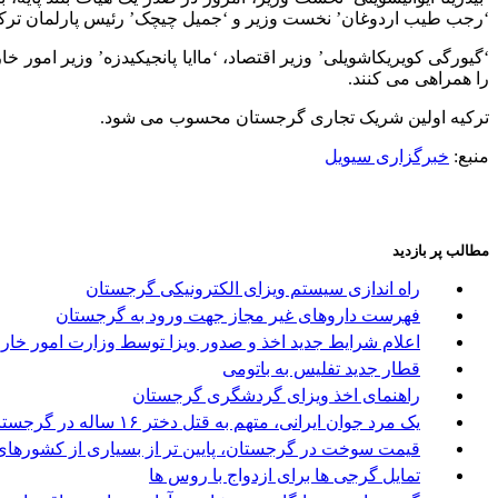
‘رجب طیب اردوغان’ نخست وزیر و ‘جمیل چیچک’ رئیس پارلمان ترکیه
‘گیورگی کویریکاشویلی’ وزیر اقتصاد، ‘ماایا پانجیکیدزه’ وزیر امور خ
را همراهی می کنند.
ترکیه اولین شریک تجاری گرجستان محسوب می شود.
منبع:
خبرگزاری سیویل
مطالب پر بازدید
راه اندازی سیستم ویزای الکترونیکی گرجستان
فهرست داروهای غیر مجاز جهت ورود به گرجستان
اعلام شرایط جدید اخذ و صدور ویزا توسط وزارت امور خا
قطار جدید تفلیس به باتومی
راهنمای اخذ ویزای گردشگری گرجستان
یک مرد جوان ایرانی، متهم به قتل دختر ۱۶ ساله در گرجستان
قیمت سوخت در گرجستان، پایین تر از بسیاری از کشورها
تمایل گرجی ها برای ازدواج با روس ها