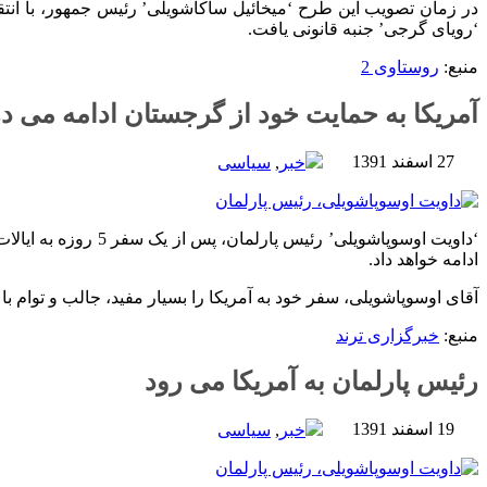
در زمان تصویب این طرح ‘میخائیل ساکاشویلی’ رئیس جمهور، با انتقاد
‘رویای گرجی’ جنبه قانونی یافت.
منبع:
روستاوی 2
آمریکا به حمایت خود از گرجستان ادامه می د
27 اسفند 1391
خبر
,
سیاسی
‘داویت اوسوپاشویلی
ادامه خواهد داد.
آقای اوسوپاشویلی، سفر خود به آمریکا را بسیار مفید، جالب و توام ب
منبع:
خبرگزاری ترند
رئیس پارلمان به آمریکا می رود
19 اسفند 1391
خبر
,
سیاسی