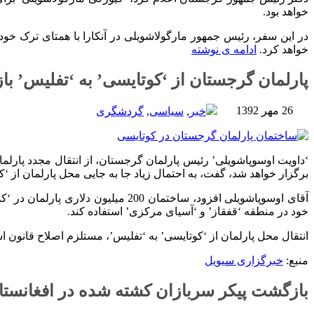
خواهد بود.
در این سفر، رئیس جمهور مارگولاشویلی در آنکارا با همتای ترک خود
خواهد کرد.
ادامه ی نوشته
پارلمان گرجستان از ‘کوتایسی’ به ‘تفلیس’ با
26 مهر 1392
خبر
,
سیاسی
,
گردشگری
‘داویت اوسوپاشویلی’ رئیس پارلمان گرجستان، از انتقال مجدد پارلمان
برگزار خواهد شد، گفت، به احتمال زیاد جا به جایی محل پارلمان از ‘کوتایسی’ به ‘تف
آقای اوسوپاشویلی افزود، ساختمان 0
خود در منطقه ‘قفقاز’ و ‘آسیای مرکزی’ استفاده کند.
انتقال محل پارلمان از ‘کوتایسی’ به ‘تفلیس’، مستلزم اصلاح قانون ا
منبع:
خبرگزاری سیویل
بازگشت پیکر سربازان کشته شده در افغانستا