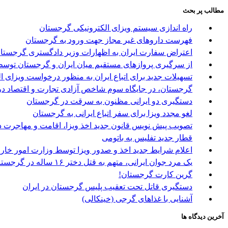
مطالب پر بحث
راه اندازی سیستم ویزای الکترونیکی گرجستان
فهرست داروهای غیر مجاز جهت ورود به گرجستان
اعتراض سفارت ایران به اظهارات وزیر دادگستری گرجستا
از سرگیری پروازهای مستقیم میان ایران و گرجستان توسط 
تسهیلات جدید برای اتباع ایران به منظور درخواست ویزای 
گرجستان، در جایگاه سوم شاخص آزادی تجارت و اقتصاد در
دستگیری دو ایرانی مظنون به سرقت در گرجستان
لغو مجدد ویزا برای سفر اتباع ایرانی به گرجستان
تصویب پیش نویس قانون جدید اخذ ویزا، اقامت و مهاجرت د
قطار جدید تفلیس به باتومی
اعلام شرایط جدید اخذ و صدور ویزا توسط وزارت امور خا
یک مرد جوان ایرانی، متهم به قتل دختر ۱۶ ساله در گرجستان
گرین کارت گرجستان!
دستگیری قاتل تحت تعقیب پلیس گرجستان در ایران
آشنایی با غذاهای گرجی (خینکالی)
آخرین دیدگاه ها