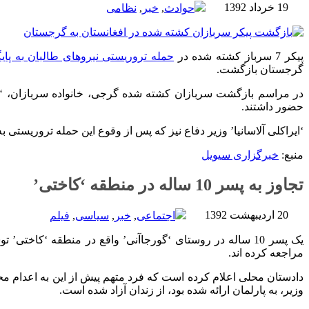
19 خرداد 1392
حوادث
,
خبر
,
نظامی
پیکر 7 سرباز کشته شده در
حمله تروریستی نیروهای طالبان به پای
گرجستان بازگشت.
در مراسم بازگشت سربازان کشته شده گرجی، خانواده سربازان، ‘می
حضور داشتند.
‘ایراکلی آلاسانیا’ وزیر دفاع نیز که پس از وقوع این حمله تروریستی
منبع:
خبرگزاری سیویل
تجاوز به پسر 10 ساله در منطقه ‘کاختی’
20 اردیبهشت 1392
اجتماعی
,
خبر
,
سیاسی
,
فیلم
یک پسر 10 ساله در روستای ‘گورجاآنی’ واقع در منطقه ‘کاخ
مراجعه کرده اند.
دادستان محلی اعلام کرده است که فرد متهم پیش از این به اعدام م
وزیر، به پارلمان ارائه شده بود، از زندان آزاد شده است.