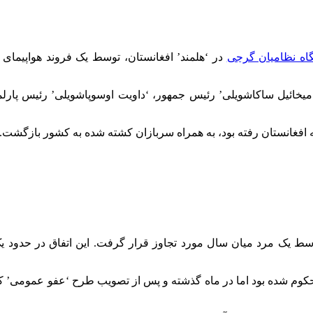
گاه نظامیان گرجی
در ‘هلمند’ افغانستان، توسط یک فروند هواپیمای ن
خائیل ساکاشویلی’ رئیس جمهور، ‘داویت اوسوپاشویلی’ رئیس پارلما
 به افغانستان رفته بود، به همراه سربازان کشته شده به کشور بازگشت.
تی’ توسط یک مرد میان سال مورد تجاوز قرار گرفت. این اتفاق در حدود
حکوم شده بود اما در ماه گذشته و پس از تصویب طرح ‘عفو عمومی’ ک