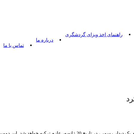
راهنمای اخذ ویزای گردشگری
درباره ما
تماس با ما
رد
دفتر رئیس جمهور گرجستان اعلام کرد، ‘گیورگی مارگولاشویلی’ برای یک دی