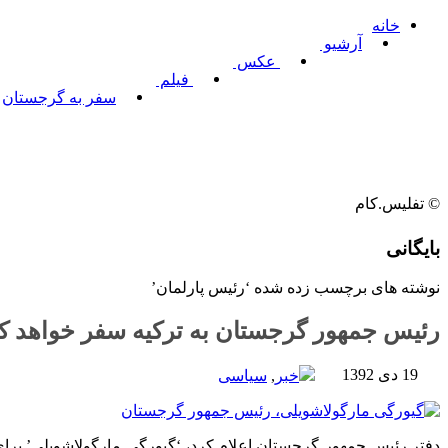
خانه
آرشیو
عکس
فیلم
سفر به گرجستان
© تفلیس.کام
بایگانی
نوشته های برچسب زده شده ‘رئیس پارلمان’
رئیس جمهور گرجستان به ترکیه سفر خواهد ک
19 دی 1392
خبر
,
سیاسی