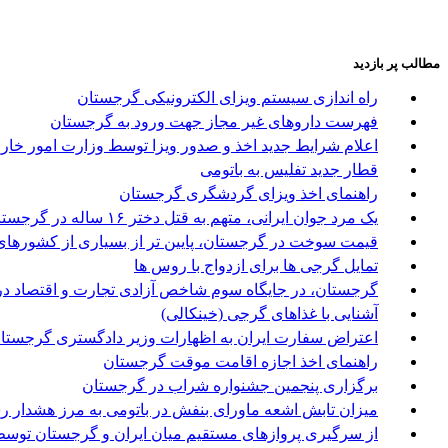
مطالب پر بازدید
راه اندازی سیستم ویزای الکترونیکی گرجستان
فهرست داروهای غیر مجاز جهت ورود به گرجستان
اعلام شرایط جدید اخذ و صدور ویزا توسط وزارت امور خا
قطار جدید تفلیس به باتومی
راهنمای اخذ ویزای گردشگری گرجستان
یک مرد جوان ایرانی، متهم به قتل دختر ۱۶ ساله در گرجستان
قیمت سوخت در گرجستان، پایین تر از بسیاری از کشورها
تمایل گرجی ها برای ازدواج با روس ها
گرجستان، در جایگاه سوم شاخص آزادی تجارت و اقتصاد در
آشنایی با غذاهای گرجی (خینکالی)
اعتراض سفارت ایران به اظهارات وزیر دادگستری گرجستا
راهنمای اخذ اجازه اقامت موقت گرجستان
برگزاری پنجمین جشنواره شراب در گرجستان
میزان تابش اشعه ماورای بنفش در باتومی به مرز هشدار ر
از سرگیری پروازهای مستقیم میان ایران و گرجستان توسط 