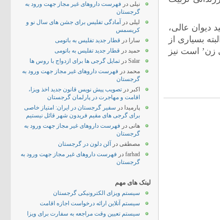
نیلی
در
فهرست داروهای غیر مجاز جهت ورود به
گرجستان
لیلی
در
آمادگی تفلیس برای جشن های سال نو و
یید دیوان عالی،
کریسمس
ته بسیاری از
سارا
در
قطار جدید تفلیس به باتومی
‘روز جهانی زن’ است نیز
حمید
در
قطار جدید تفلیس به باتومی
Salar
در
تمایل گرجی ها برای ازدواج با روس ها
محمد
در
فهرست داروهای غیر مجاز جهت ورود به
گرجستان
اکبر
در
تصویب پیش نویس قانون جدید اخذ ویزا،
اقامت و مهاجرت در پارلمان گرجستان
پارمیدا
در
سفیر گرجستان در ایران: امتیاز خاصی
برای گرجی های مقیم فریدون شهر قائل نیستیم
هانی
در
فهرست داروهای غیر مجاز جهت ورود به
گرجستان
مصطفی
در
آلن دلون در گرجستان
farhad
در
فهرست داروهای غیر مجاز جهت ورود به
گرجستان
لینک های مهم
سیستم ویزای الکترونیکی گرجستان
سیستم آنلاین ارائه درخواست اجازه اقامت
سیستم تعیین وقت مراجعه به سفارت برای ویزا