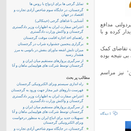
تمایل گرجی ها برای ازدواج با روس ها
گرجستان، در جایگاه سوم شاخص آزادی تجارت و
اقتصاد در جهان
آشنایی با غذاهای گرجی (خینکالی)
ردولتی مدافع
اعتراض سفارت ایران به اظهارات وزیر دادگستری
ار کرده و با
گرجستان و واکنش وزارت دادگستری
راهنمای اخذ اجازه اقامت موقت گرجستان
برگزاری پنجمین جشنواره شراب در گرجستان
ت تقاضای کمک
میزان تابش اشعه ماورای بنفش در باتومی به مرز
بی نتیجه بوده
هشدار رسید
از سرگیری پروازهای مستقیم میان ایران و
گرجستان توسط شرکت های هواپیمایی ماهان و آتا
’ نیز مراسم
مطالب پر بحث
راه اندازی سیستم ویزای الکترونیکی گرجستان
فهرست داروهای غیر مجاز جهت ورود به گرجستان
اعتراض سفارت ایران به اظهارات وزیر دادگستری
گرجستان و واکنش وزارت دادگستری
از سرگیری پروازهای مستقیم میان ایران و
گرجستان توسط شرکت های هواپیمایی ماهان و آتا
1 دیدگاه
تسهیلات جدید برای اتباع ایران به منظور درخواست
ویزای الکترونیکی گرجستان
گرجستان، در جایگاه سوم شاخص آزادی تجارت و