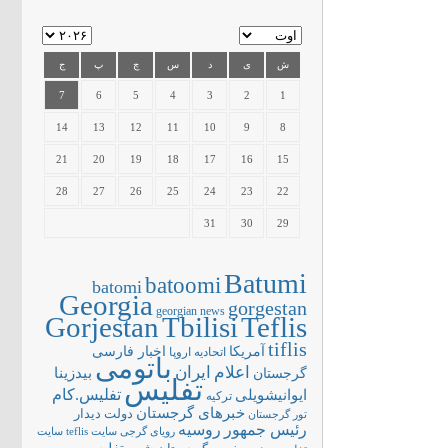
ش
ی
د
س
چ
پ
ج
7
6
5
4
3
2
1
14
13
12
11
10
9
8
21
20
19
18
17
16
15
28
27
26
25
24
23
22
31
30
29
Batumi
batoomi
batomi
Georgia
gorgestan
georgian news
Gorjestan
Tbilisi
Teflis
tiflis
آمریکا
اخبار فارسی
اتحادیه اروپا
باتومی
اعلام
ایران
بیدزینا
گرجستان
تفلیس
تفلیس.کام
ایوانیشویلی
ترکیه
خبرهای گرجستان
دولت
دیدار
تور گرجستان
رئیس جمهور
روسیه
سایت teflis
سایت
رویای گرجی