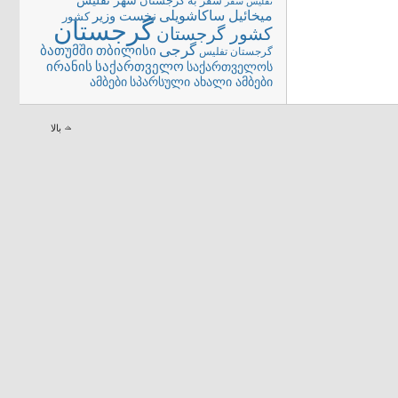
شهر تفلیس
سفر به گرجستان
تفلیس
سفر
میخائیل ساکاشویلی
نخست وزیر
کشور
گرجستان
کشور گرجستان
گرجی
თბილისი
ბათუმში
گرجستان تفلیس
ირანის
საქართველო
საქართველოს
სპარსული ახალი ამბები
ამბები
بالا