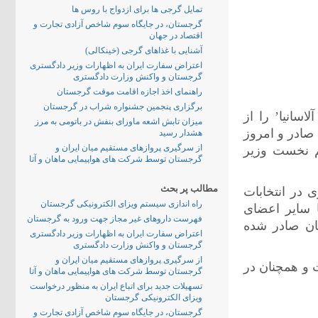
تمایل گرجی ها برای ازدواج با روس ها
گرجستان، در جایگاه سوم شاخص آزادی تجارت و
اقتصاد در جهان
آشنایی با غذاهای گرجی (خینکالی)
اعتراض سفارت ایران به اظهارات وزیر دادگستری
گرجستان و واکنش وزارت دادگستری
راهنمای اخذ اجازه اقامت موقت گرجستان
برگزاری پنجمین جشنواره شراب در گرجستان
سانیا’ را از
میزان تابش اشعه ماورای بنفش در باتومی به مرز
ر کنار کرد. این حکم در تاریخ 21 ژانویه صادر و امروز
هشدار رسید
از سرگیری پروازهای مستقیم میان ایران و
م نخست وزیر
گرجستان توسط شرکت های هواپیمایی ماهان و آتا
مطالب پر بحث
ی در انتخابات
راه اندازی سیستم ویزای الکترونیکی گرجستان
 سایر اعضای
فهرست داروهای غیر مجاز جهت ورود به گرجستان
ان صادر شده
اعتراض سفارت ایران به اظهارات وزیر دادگستری
گرجستان و واکنش وزارت دادگستری
از سرگیری پروازهای مستقیم میان ایران و
 و همچنان در
گرجستان توسط شرکت های هواپیمایی ماهان و آتا
تسهیلات جدید برای اتباع ایران به منظور درخواست
ویزای الکترونیکی گرجستان
گرجستان، در جایگاه سوم شاخص آزادی تجارت و