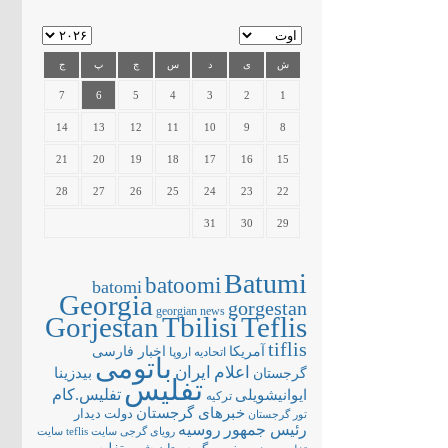
ش
ی
د
س
چ
پ
ج
7
6
5
4
3
2
1
14
13
12
11
10
9
8
21
20
19
18
17
16
15
28
27
26
25
24
23
22
31
30
29
Batumi
batoomi
batomi
Georgia
gorgestan
georgian news
Gorjestan
Tbilisi
Teflis
tiflis
آمریکا
اخبار فارسی
اتحادیه اروپا
باتومی
اعلام
ایران
بیدزینا
گرجستان
تفلیس
تفلیس.کام
ایوانیشویلی
ترکیه
خبرهای گرجستان
دولت
دیدار
تور گرجستان
رئیس جمهور
روسیه
سایت teflis
سایت
رویای گرجی