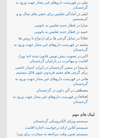
نیلی
در
فهرست داروهای غیر مجاز جهت ورود به
گرجستان
لیلی
در
آمادگی تفلیس برای جشن های سال نو و
کریسمس
سارا
در
قطار جدید تفلیس به باتومی
حمید
در
قطار جدید تفلیس به باتومی
Salar
در
تمایل گرجی ها برای ازدواج با روس ها
محمد
در
فهرست داروهای غیر مجاز جهت ورود به
گرجستان
اکبر
در
تصویب پیش نویس قانون جدید اخذ ویزا،
اقامت و مهاجرت در پارلمان گرجستان
پارمیدا
در
سفیر گرجستان در ایران: امتیاز خاصی
برای گرجی های مقیم فریدون شهر قائل نیستیم
هانی
در
فهرست داروهای غیر مجاز جهت ورود به
گرجستان
مصطفی
در
آلن دلون در گرجستان
farhad
در
فهرست داروهای غیر مجاز جهت ورود به
گرجستان
لینک های مهم
سیستم ویزای الکترونیکی گرجستان
سیستم آنلاین ارائه درخواست اجازه اقامت
سیستم تعیین وقت مراجعه به سفارت برای ویزا