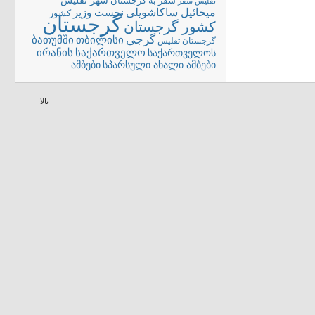
شهر تفلیس
سفر به گرجستان
تفلیس
سفر
میخائیل ساکاشویلی
نخست وزیر
کشور
گرجستان
کشور گرجستان
گرجی
თბილისი
ბათუმში
گرجستان تفلیس
ირანის
საქართველო
საქართველოს
სპარსული ახალი ამბები
ამბები
بالا