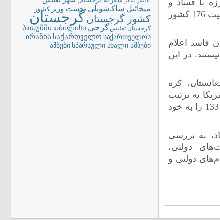
شهر تفلیس
سفر به گرجستان
زه با فساد و
تفلیس
سفر
میخائیل ساکاشویلی
نخست وزیر
کشور
آگاهی بخشی در مورد آن به مردم تلاش می کند، ضمن بررسی وضعیت 176 کشور
گرجستان
کشور گرجستان
گرجی
თბილისი
ბათუმში
گرجستان تفلیس
ირანის
საქართველო
საქართველოს
 جهان فاسد اعلام
სპარსული ახალი ამბები
ამბები
ستند. در این
غانستان، کره
یکا به ترتیب
در جایگاه 17 و 19 قرار گرفته اند. چین و روسیه نیز رتبه های 80 و 133 را به خود
د، به بررسی
های دولتی،
‌های دولتی و