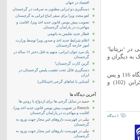
اقتصاد در جهان
دستگیری دو ایرانی مظنون به سرقت در گرجستان
لغو مجدد ویزا برای سفر اتباع ایرانی به گرجستان
تصویب پیش نویس قانون جدید اخذ ویزا، اقامت و
مهاجرت در پارلمان گرجستان
قطار جدید تفلیس به باتومی
اعلام شرایط جدید اخذ و صدور ویزا توسط وزارت
امور خارجه گرجستان
در ‘بریتانیا’
یک مرد جوان ایرانی، متهم به قتل دختر ۱۶ ساله در
مک به دیگران و
گرجستان
گرین کارت گرجستان!
دستگیری قاتل تحت تعقیب پلیس گرجستان در
بر اساس رتبه بندی بنیاد مذکور، گرجستان از میان 135 کشور، در جایگاه 116 و پس
ایران
از کشورهای همسایه اش از جمله جمهوری آذربایجان (69)، اوکراین (102) و
آشنایی با غذاهای گرجی (خینکالی)
آخرین دیدگاه ها
حمید
در
تمایل گرجی ها برای ازدواج با روس ها
Ramesh
در
تصویب پیش نویس قانون جدید اخذ ویزا،
اقامت و مهاجرت در پارلمان گرجستان
1 دیدگاه
نیلی
در
فهرست داروهای غیر مجاز جهت ورود به
گرجستان
نیلی
در
فهرست داروهای غیر مجاز جهت ورود به
گرجستان