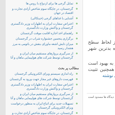
تمایل گرجی ها برای ازدواج با روس ها
گرجستان، در جایگاه سوم شاخص آزادی تجارت و
اقتصاد در جهان
آشنایی با غذاهای گرجی (خینکالی)
اعتراض سفارت ایران به اظهارات وزیر دادگستری
گرجستان و واکنش وزارت دادگستری
راهنمای اخذ اجازه اقامت موقت گرجستان
برگزاری پنجمین جشنواره شراب در گرجستان
از لحاظ سطح
میزان تابش اشعه ماورای بنفش در باتومی به مرز
 جایگاه بدترین شهر
هشدار رسید
از سرگیری پروازهای مستقیم میان ایران و
گرجستان توسط شرکت های هواپیمایی ماهان و آتا
به بهبود است
مطالب پر بحث
مچنین تثبیت
راه اندازی سیستم ویزای الکترونیکی گرجستان
 نوشته
فهرست داروهای غیر مجاز جهت ورود به گرجستان
اعتراض سفارت ایران به اظهارات وزیر دادگستری
گرجستان و واکنش وزارت دادگستری
از سرگیری پروازهای مستقیم میان ایران و
دیدگاه ها مسدود است
گرجستان توسط شرکت های هواپیمایی ماهان و آتا
تسهیلات جدید برای اتباع ایران به منظور درخواست
ویزای الکترونیکی گرجستان
گرجستان، در جایگاه سوم شاخص آزادی تجارت و