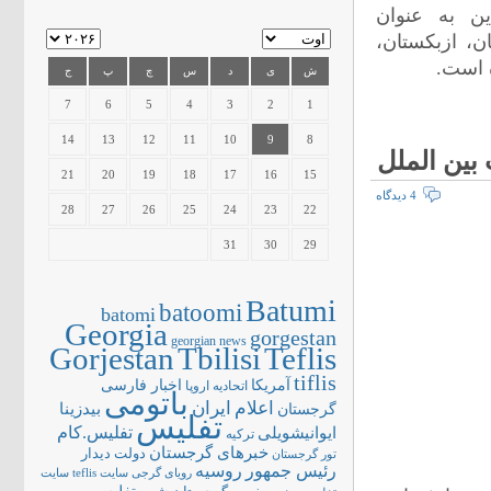
ین به عنوان
ن، ازبکستان،
 است.
ش
ی
د
س
چ
پ
ج
7
6
5
4
3
2
1
14
13
12
11
10
9
8
21
20
19
18
17
16
15
4 دیدگاه
28
27
26
25
24
23
22
31
30
29
Batumi
batoomi
batomi
Georgia
gorgestan
georgian news
Gorjestan
Tbilisi
Teflis
tiflis
آمریکا
اخبار فارسی
اتحادیه اروپا
باتومی
اعلام
ایران
بیدزینا
گرجستان
تفلیس
تفلیس.کام
ایوانیشویلی
ترکیه
خبرهای گرجستان
دولت
دیدار
تور گرجستان
رئیس جمهور
روسیه
سایت teflis
سایت
رویای گرجی