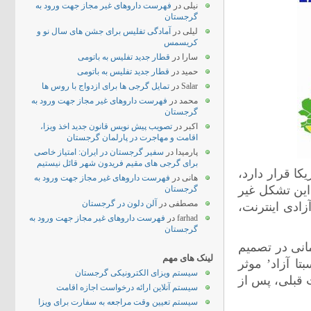
نیلی
در
فهرست داروهای غیر مجاز جهت ورود به
گرجستان
لیلی
در
آمادگی تفلیس برای جشن های سال نو و
کریسمس
سارا
در
قطار جدید تفلیس به باتومی
حمید
در
قطار جدید تفلیس به باتومی
Salar
در
تمایل گرجی ها برای ازدواج با روس ها
محمد
در
فهرست داروهای غیر مجاز جهت ورود به
گرجستان
اکبر
در
تصویب پیش نویس قانون جدید اخذ ویزا،
اقامت و مهاجرت در پارلمان گرجستان
پارمیدا
در
سفیر گرجستان در ایران: امتیاز خاصی
برای گرجی های مقیم فریدون شهر قائل نیستیم
ا قرار دارد،
هانی
در
فهرست داروهای غیر مجاز جهت ورود به
این تشکل غیر
گرجستان
مصطفی
در
آلن دلون در گرجستان
ادی اینترنت،
farhad
در
فهرست داروهای غیر مجاز جهت ورود به
گرجستان
انی در تصمیم
لینک های مهم
ا آزاد’ موثر
سیستم ویزای الکترونیکی گرجستان
 قبلی، پس از
سیستم آنلاین ارائه درخواست اجازه اقامت
سیستم تعیین وقت مراجعه به سفارت برای ویزا