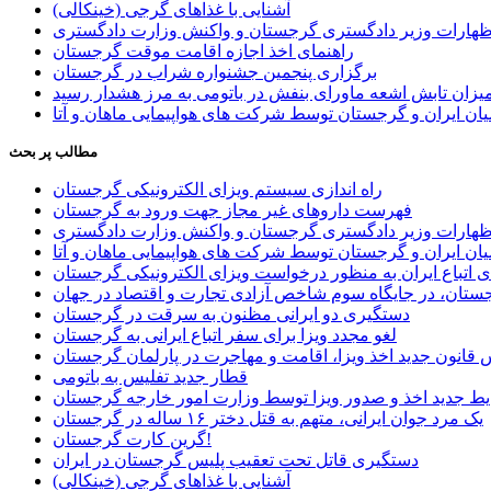
آشنایی با غذاهای گرجی (خینکالی)
اظهارات وزیر دادگستری گرجستان و واکنش وزارت دادگستری
راهنمای اخذ اجازه اقامت موقت گرجستان
برگزاری پنجمین جشنواره شراب در گرجستان
یزان تابش اشعه ماورای بنفش در باتومی به مرز هشدار رسید
ان ایران و گرجستان توسط شرکت های هواپیمایی ماهان و آتا
مطالب پر بحث
راه اندازی سیستم ویزای الکترونیکی گرجستان
فهرست داروهای غیر مجاز جهت ورود به گرجستان
اظهارات وزیر دادگستری گرجستان و واکنش وزارت دادگستری
ان ایران و گرجستان توسط شرکت های هواپیمایی ماهان و آتا
ی اتباع ایران به منظور درخواست ویزای الکترونیکی گرجستان
ستان، در جایگاه سوم شاخص آزادی تجارت و اقتصاد در جهان
دستگیری دو ایرانی مظنون به سرقت در گرجستان
لغو مجدد ویزا برای سفر اتباع ایرانی به گرجستان
قانون جدید اخذ ویزا، اقامت و مهاجرت در پارلمان گرجستان
قطار جدید تفلیس به باتومی
یط جدید اخذ و صدور ویزا توسط وزارت امور خارجه گرجستان
یک مرد جوان ایرانی، متهم به قتل دختر ۱۶ ساله در گرجستان
گرین کارت گرجستان!
دستگیری قاتل تحت تعقیب پلیس گرجستان در ایران
آشنایی با غذاهای گرجی (خینکالی)