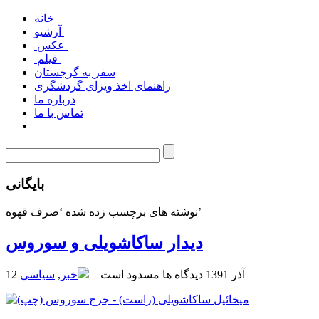
خانه
آرشیو
عکس
فیلم
سفر به گرجستان
راهنمای اخذ ویزای گردشگری
درباره ما
تماس با ما
بایگانی
نوشته های برچسب زده شده ‘صرف قهوه’
دیدار ساکاشویلی و سوروس
12 آذر 1391
دیدگاه ها مسدود است
خبر
,
سیاسی