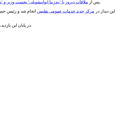
، امروز نیز ‘جرج سوروس’ بنیانگذار ‘موسسه جامعه باز’ با ‘میخائیل ساکاشویلی’ رئیس جمهور دیدار کرد.
پس از
ملاقات دیروز با ‘بیدزینا ایوانیشویلی’ نخست وزیر و 
این دیدار در
مرکز جدید خدمات عمومی تفلیس
انجام شد و رئیس جمهو
در پایان این بازدید، آقای سوروس به همراه رئیس جمهور در کافه ‘جاست’ که در مرکز خدمات عمومی تفلیس واقع شده است به گفتگو و صرف قهوه پرداخت.