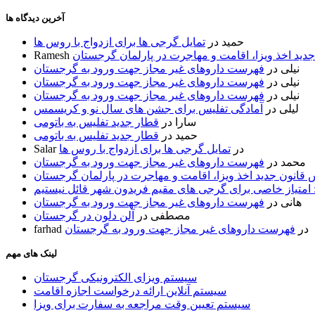
آخرین دیدگاه ها
حمید
در
تمایل گرجی ها برای ازدواج با روس ها
ید اخذ ویزا، اقامت و مهاجرت در پارلمان گرجستان
Ramesh
نیلی
در
فهرست داروهای غیر مجاز جهت ورود به گرجستان
نیلی
در
فهرست داروهای غیر مجاز جهت ورود به گرجستان
نیلی
در
فهرست داروهای غیر مجاز جهت ورود به گرجستان
لیلی
در
آمادگی تفلیس برای جشن های سال نو و کریسمس
سارا
در
قطار جدید تفلیس به باتومی
حمید
در
قطار جدید تفلیس به باتومی
در
تمایل گرجی ها برای ازدواج با روس ها
Salar
محمد
در
فهرست داروهای غیر مجاز جهت ورود به گرجستان
قانون جدید اخذ ویزا، اقامت و مهاجرت در پارلمان گرجستان
 امتیاز خاصی برای گرجی های مقیم فریدون شهر قائل نیستیم
هانی
در
فهرست داروهای غیر مجاز جهت ورود به گرجستان
مصطفی
در
آلن دلون در گرجستان
در
فهرست داروهای غیر مجاز جهت ورود به گرجستان
farhad
لینک های مهم
سیستم ویزای الکترونیکی گرجستان
سیستم آنلاین ارائه درخواست اجازه اقامت
سیستم تعیین وقت مراجعه به سفارت برای ویزا