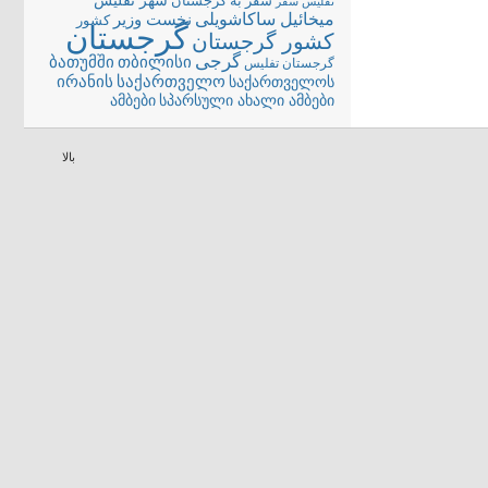
شهر تفلیس
سفر به گرجستان
تفلیس
سفر
میخائیل ساکاشویلی
نخست وزیر
کشور
گرجستان
کشور گرجستان
گرجی
თბილისი
ბათუმში
گرجستان تفلیس
ირანის
საქართველო
საქართველოს
სპარსული ახალი ამბები
ამბები
بالا