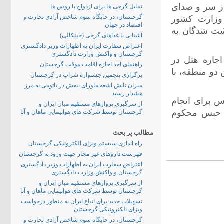
از سر و صدای
تمایل گرجی ها برای ازدواج با روس ها
گرجستان، در جایگاه سوم شاخص آزادی تجارت و
 وزارت کشور
اقتصاد در جهان
کرده است که 5 نفر از بازداشت شدگان به
آشنایی با غذاهای گرجی (خینکالی)
اعتراض سفارت ایران به اظهارات وزیر دادگستری
گرجستان و واکنش وزارت دادگستری
اجاره هتل در
راهنمای اخذ اجازه اقامت موقت گرجستان
ن دو منطقه، با
برگزاری پنجمین جشنواره شراب در گرجستان
میزان تابش اشعه ماورای بنفش در باتومی به مرز
هشدار رسید
س برای انجام
از سرگیری پروازهای مستقیم میان ایران و
 و در صورت اثبات جرمشان به 2 تا 4 سال حبس محکوم
گرجستان توسط شرکت های هواپیمایی ماهان و آتا
مطالب پر بحث
راه اندازی سیستم ویزای الکترونیکی گرجستان
فهرست داروهای غیر مجاز جهت ورود به گرجستان
اعتراض سفارت ایران به اظهارات وزیر دادگستری
گرجستان و واکنش وزارت دادگستری
از سرگیری پروازهای مستقیم میان ایران و
گرجستان توسط شرکت های هواپیمایی ماهان و آتا
تسهیلات جدید برای اتباع ایران به منظور درخواست
ویزای الکترونیکی گرجستان
گرجستان، در جایگاه سوم شاخص آزادی تجارت و