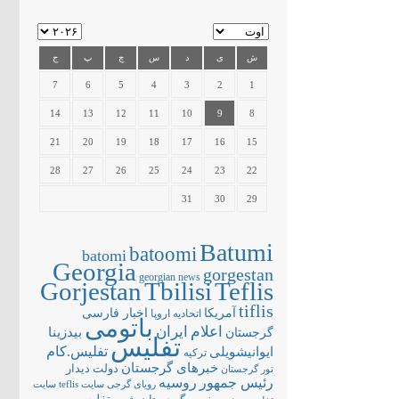
ش
ی
د
س
چ
پ
ج
7
6
5
4
3
2
1
14
13
12
11
10
9
8
21
20
19
18
17
16
15
28
27
26
25
24
23
22
31
30
29
Batumi
batoomi
batomi
Georgia
gorgestan
georgian news
Gorjestan
Tbilisi
Teflis
tiflis
آمریکا
اخبار فارسی
اتحادیه اروپا
باتومی
اعلام
ایران
بیدزینا
گرجستان
تفلیس
تفلیس.کام
ایوانیشویلی
ترکیه
خبرهای گرجستان
دولت
دیدار
تور گرجستان
رئیس جمهور
روسیه
سایت teflis
سایت
رویای گرجی