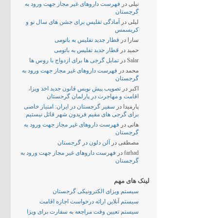
نیلی
در
فهرست داروهای غیر مجاز جهت ورود به
گرجستان
لیلی
در
آمادگی تفلیس برای جشن های سال نو و
کریسمس
سارا
در
قطار جدید تفلیس به باتومی
حمید
در
قطار جدید تفلیس به باتومی
Salar
در
تمایل گرجی ها برای ازدواج با روس ها
محمد
در
فهرست داروهای غیر مجاز جهت ورود به
گرجستان
اکبر
در
تصویب پیش نویس قانون جدید اخذ ویزا،
اقامت و مهاجرت در پارلمان گرجستان
پارمیدا
در
سفیر گرجستان در ایران: امتیاز خاصی
برای گرجی های مقیم فریدون شهر قائل نیستیم
هانی
در
فهرست داروهای غیر مجاز جهت ورود به
گرجستان
مصطفی
در
آلن دلون در گرجستان
farhad
در
فهرست داروهای غیر مجاز جهت ورود به
گرجستان
لینک های مهم
سیستم ویزای الکترونیکی گرجستان
سیستم آنلاین ارائه درخواست اجازه اقامت
سیستم تعیین وقت مراجعه به سفارت برای ویزا