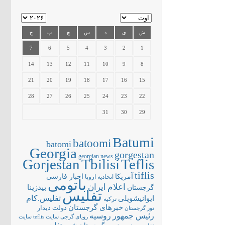
ش
ی
د
س
چ
پ
ج
7
6
5
4
3
2
1
14
13
12
11
10
9
8
21
20
19
18
17
16
15
28
27
26
25
24
23
22
31
30
29
Batumi
batoomi
batomi
Georgia
gorgestan
georgian news
Gorjestan
Tbilisi
Teflis
tiflis
آمریکا
اخبار فارسی
اتحادیه اروپا
باتومی
اعلام
ایران
بیدزینا
گرجستان
تفلیس
تفلیس.کام
ایوانیشویلی
ترکیه
خبرهای گرجستان
دولت
دیدار
تور گرجستان
رئیس جمهور
روسیه
سایت teflis
سایت
رویای گرجی