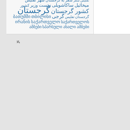
شهر تفلیس
سفر به گرجستان
تفلیس
سفر
میخائیل ساکاشویلی
نخست وزیر
کشور
گرجستان
کشور گرجستان
گرجی
თბილისი
ბათუმში
گرجستان تفلیس
ირანის
საქართველო
საქართველოს
სპარსული ახალი ამბები
ამბები
بالا