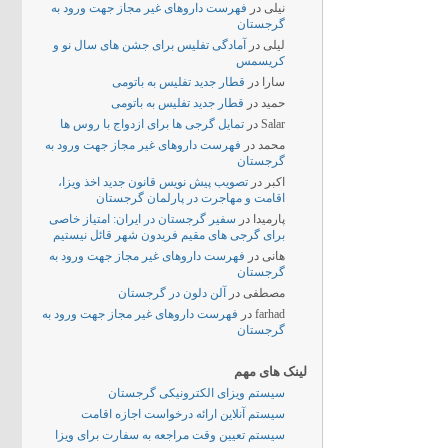
نیلی
در
فهرست داروهای غیر مجاز جهت ورود به
گرجستان
لیلی
در
آمادگی تفلیس برای جشن های سال نو و
کریسمس
سارا
در
قطار جدید تفلیس به باتومی
حمید
در
قطار جدید تفلیس به باتومی
Salar
در
تمایل گرجی ها برای ازدواج با روس ها
محمد
در
فهرست داروهای غیر مجاز جهت ورود به
گرجستان
اکبر
در
تصویب پیش نویس قانون جدید اخذ ویزا،
اقامت و مهاجرت در پارلمان گرجستان
پارمیدا
در
سفیر گرجستان در ایران: امتیاز خاصی
برای گرجی های مقیم فریدون شهر قائل نیستیم
هانی
در
فهرست داروهای غیر مجاز جهت ورود به
گرجستان
مصطفی
در
آلن دلون در گرجستان
farhad
در
فهرست داروهای غیر مجاز جهت ورود به
گرجستان
لینک های مهم
سیستم ویزای الکترونیکی گرجستان
سیستم آنلاین ارائه درخواست اجازه اقامت
سیستم تعیین وقت مراجعه به سفارت برای ویزا