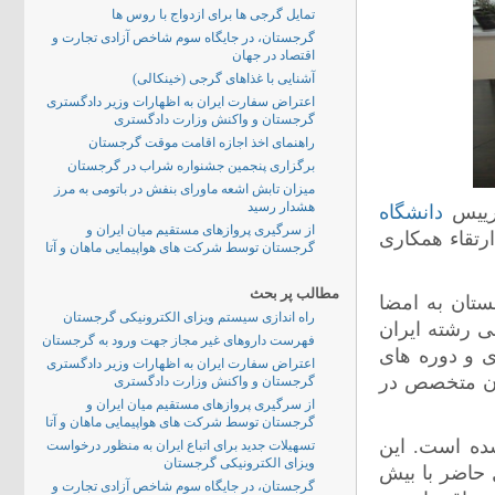
تمایل گرجی ها برای ازدواج با روس ها
گرجستان، در جایگاه سوم شاخص آزادی تجارت و
اقتصاد در جهان
آشنایی با غذاهای گرجی (خینکالی)
اعتراض سفارت ایران به اظهارات وزیر دادگستری
گرجستان و واکنش وزارت دادگستری
راهنمای اخذ اجازه اقامت موقت گرجستان
برگزاری پنجمین جشنواره شراب در گرجستان
میزان تابش اشعه ماورای بنفش در باتومی به مرز
هشدار رسید
 رییس
دانشگاه
از سرگیری پروازهای مستقیم میان ایران و
رتقاء همکاری
گرجستان توسط شرکت های هواپیمایی ماهان و آتا
مطالب پر بحث
ستان به امضا
راه اندازی سیستم ویزای الکترونیکی گرجستان
ی رشته ایران
فهرست داروهای غیر مجاز جهت ورود به گرجستان
ی و دوره های
اعتراض سفارت ایران به اظهارات وزیر دادگستری
ان متخصص در
گرجستان و واکنش وزارت دادگستری
از سرگیری پروازهای مستقیم میان ایران و
گرجستان توسط شرکت های هواپیمایی ماهان و آتا
 تاسیس شده است. این
تسهیلات جدید برای اتباع ایران به منظور درخواست
ویزای الکترونیکی گرجستان
 حاضر با بیش
گرجستان، در جایگاه سوم شاخص آزادی تجارت و