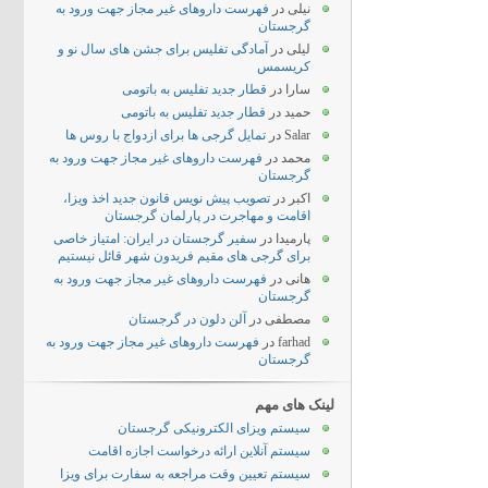
نیلی
در
فهرست داروهای غیر مجاز جهت ورود به
گرجستان
لیلی
در
آمادگی تفلیس برای جشن های سال نو و
کریسمس
سارا
در
قطار جدید تفلیس به باتومی
حمید
در
قطار جدید تفلیس به باتومی
Salar
در
تمایل گرجی ها برای ازدواج با روس ها
محمد
در
فهرست داروهای غیر مجاز جهت ورود به
گرجستان
اکبر
در
تصویب پیش نویس قانون جدید اخذ ویزا،
اقامت و مهاجرت در پارلمان گرجستان
پارمیدا
در
سفیر گرجستان در ایران: امتیاز خاصی
برای گرجی های مقیم فریدون شهر قائل نیستیم
هانی
در
فهرست داروهای غیر مجاز جهت ورود به
گرجستان
مصطفی
در
آلن دلون در گرجستان
farhad
در
فهرست داروهای غیر مجاز جهت ورود به
گرجستان
لینک های مهم
سیستم ویزای الکترونیکی گرجستان
سیستم آنلاین ارائه درخواست اجازه اقامت
سیستم تعیین وقت مراجعه به سفارت برای ویزا