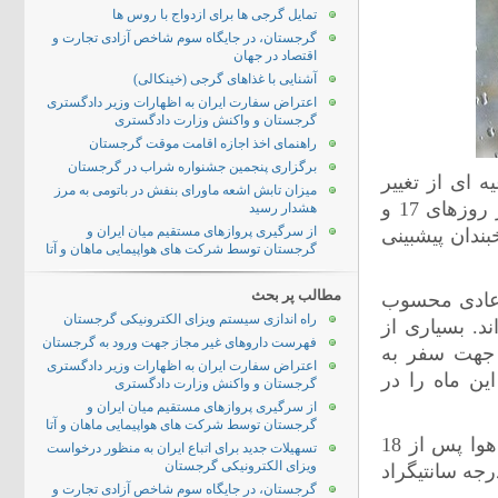
تمایل گرجی ها برای ازدواج با روس ها
گرجستان، در جایگاه سوم شاخص آزادی تجارت و
اقتصاد در جهان
آشنایی با غذاهای گرجی (خینکالی)
اعتراض سفارت ایران به اظهارات وزیر دادگستری
گرجستان و واکنش وزارت دادگستری
راهنمای اخذ اجازه اقامت موقت گرجستان
برگزاری پنجمین جشنواره شراب در گرجستان
 ای از تغییر
میزان تابش اشعه ماورای بنفش در باتومی به مرز
وضعیت جوی طی روزهای آینده خبر داد. بر اساس این اطلاعیه، در روزهای 17 و
هشدار رسید
از سرگیری پروازهای مستقیم میان ایران و
ندان پیشبینی
گرجستان توسط شرکت های هواپیمایی ماهان و آتا
مطالب پر بحث
 عادی محسوب
راه اندازی سیستم ویزای الکترونیکی گرجستان
د. بسیاری از
فهرست داروهای غیر مجاز جهت ورود به گرجستان
ا جهت سفر به
اعتراض سفارت ایران به اظهارات وزیر دادگستری
ین ماه را در
گرجستان و واکنش وزارت دادگستری
از سرگیری پروازهای مستقیم میان ایران و
گرجستان توسط شرکت های هواپیمایی ماهان و آتا
در اطلاعیه معاونت هواشناسی بر نامساعد تر شدن وضیعت آب و هوا پس از 18
تسهیلات جدید برای اتباع ایران به منظور درخواست
ویزای الکترونیکی گرجستان
زش بادهای شدید تاکید و میانگین دما درتفلیس بین 3 تا 8 درجه سانتیگراد
گرجستان، در جایگاه سوم شاخص آزادی تجارت و