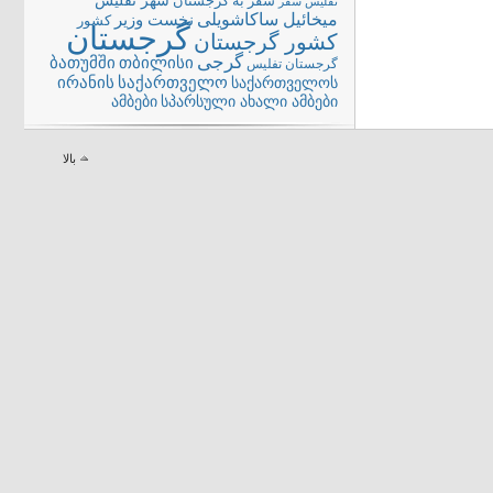
شهر تفلیس
سفر به گرجستان
تفلیس
سفر
میخائیل ساکاشویلی
نخست وزیر
کشور
گرجستان
کشور گرجستان
گرجی
თბილისი
ბათუმში
گرجستان تفلیس
ირანის
საქართველო
საქართველოს
სპარსული ახალი ამბები
ამბები
بالا