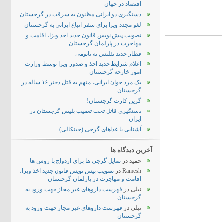
اقتصاد در جهان
دستگیری دو ایرانی مظنون به سرقت در گرجستان
لغو مجدد ویزا برای سفر اتباع ایرانی به گرجستان
تصویب پیش نویس قانون جدید اخذ ویزا، اقامت و
مهاجرت در پارلمان گرجستان
قطار جدید تفلیس به باتومی
اعلام شرایط جدید اخذ و صدور ویزا توسط وزارت
امور خارجه گرجستان
یک مرد جوان ایرانی، متهم به قتل دختر ۱۶ ساله در
گرجستان
گرین کارت گرجستان!
دستگیری قاتل تحت تعقیب پلیس گرجستان در
ایران
آشنایی با غذاهای گرجی (خینکالی)
آخرین دیدگاه ها
حمید
در
تمایل گرجی ها برای ازدواج با روس ها
Ramesh
در
تصویب پیش نویس قانون جدید اخذ ویزا،
اقامت و مهاجرت در پارلمان گرجستان
نیلی
در
فهرست داروهای غیر مجاز جهت ورود به
گرجستان
نیلی
در
فهرست داروهای غیر مجاز جهت ورود به
گرجستان