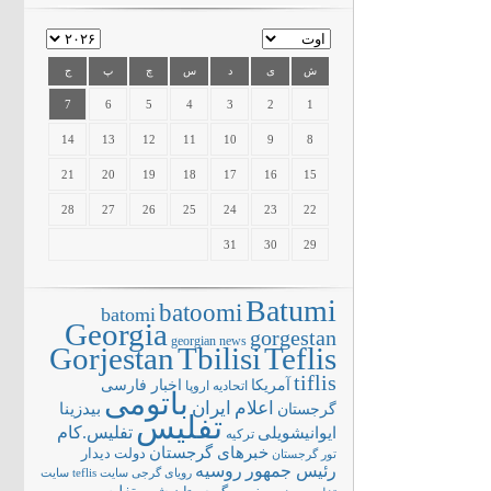
ش
ی
د
س
چ
پ
ج
7
6
5
4
3
2
1
14
13
12
11
10
9
8
21
20
19
18
17
16
15
28
27
26
25
24
23
22
31
30
29
Batumi
batoomi
batomi
Georgia
gorgestan
georgian news
Gorjestan
Tbilisi
Teflis
tiflis
آمریکا
اخبار فارسی
اتحادیه اروپا
باتومی
اعلام
ایران
بیدزینا
گرجستان
تفلیس
تفلیس.کام
ایوانیشویلی
ترکیه
خبرهای گرجستان
دولت
دیدار
تور گرجستان
رئیس جمهور
روسیه
سایت teflis
سایت
رویای گرجی