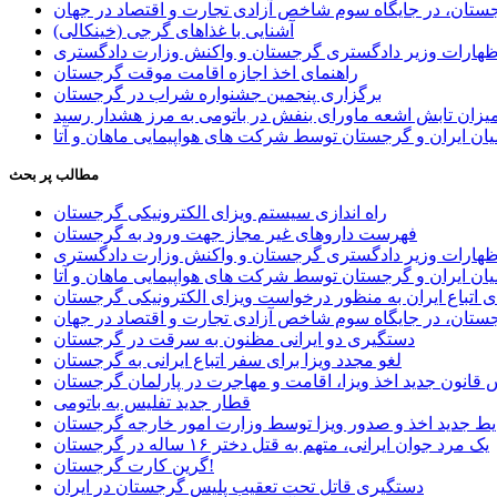
ستان، در جایگاه سوم شاخص آزادی تجارت و اقتصاد در جهان
آشنایی با غذاهای گرجی (خینکالی)
اظهارات وزیر دادگستری گرجستان و واکنش وزارت دادگستری
راهنمای اخذ اجازه اقامت موقت گرجستان
برگزاری پنجمین جشنواره شراب در گرجستان
یزان تابش اشعه ماورای بنفش در باتومی به مرز هشدار رسید
ان ایران و گرجستان توسط شرکت های هواپیمایی ماهان و آتا
مطالب پر بحث
راه اندازی سیستم ویزای الکترونیکی گرجستان
فهرست داروهای غیر مجاز جهت ورود به گرجستان
اظهارات وزیر دادگستری گرجستان و واکنش وزارت دادگستری
ان ایران و گرجستان توسط شرکت های هواپیمایی ماهان و آتا
ی اتباع ایران به منظور درخواست ویزای الکترونیکی گرجستان
ستان، در جایگاه سوم شاخص آزادی تجارت و اقتصاد در جهان
دستگیری دو ایرانی مظنون به سرقت در گرجستان
لغو مجدد ویزا برای سفر اتباع ایرانی به گرجستان
قانون جدید اخذ ویزا، اقامت و مهاجرت در پارلمان گرجستان
قطار جدید تفلیس به باتومی
یط جدید اخذ و صدور ویزا توسط وزارت امور خارجه گرجستان
یک مرد جوان ایرانی، متهم به قتل دختر ۱۶ ساله در گرجستان
گرین کارت گرجستان!
دستگیری قاتل تحت تعقیب پلیس گرجستان در ایران