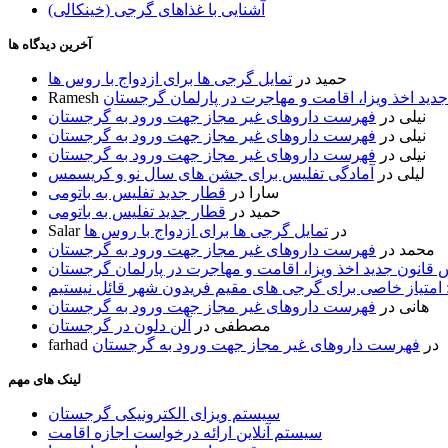
آشنایی با غذاهای گرجی (خینکالی)
آخرین دیدگاه ها
حمید
در
تمایل گرجی ها برای ازدواج با روس ها
ید اخذ ویزا، اقامت و مهاجرت در پارلمان گرجستان
Ramesh
نیلی
در
فهرست داروهای غیر مجاز جهت ورود به گرجستان
نیلی
در
فهرست داروهای غیر مجاز جهت ورود به گرجستان
نیلی
در
فهرست داروهای غیر مجاز جهت ورود به گرجستان
لیلی
در
آمادگی تفلیس برای جشن های سال نو و کریسمس
سارا
در
قطار جدید تفلیس به باتومی
حمید
در
قطار جدید تفلیس به باتومی
در
تمایل گرجی ها برای ازدواج با روس ها
Salar
محمد
در
فهرست داروهای غیر مجاز جهت ورود به گرجستان
قانون جدید اخذ ویزا، اقامت و مهاجرت در پارلمان گرجستان
 امتیاز خاصی برای گرجی های مقیم فریدون شهر قائل نیستیم
هانی
در
فهرست داروهای غیر مجاز جهت ورود به گرجستان
مصطفی
در
آلن دلون در گرجستان
در
فهرست داروهای غیر مجاز جهت ورود به گرجستان
farhad
لینک های مهم
سیستم ویزای الکترونیکی گرجستان
سیستم آنلاین ارائه درخواست اجازه اقامت