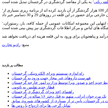
عه رباتی
‘لیلی گوزالیشویلی’ رئیس مرکز اطلاعات گردشگری ‘آخالتسیخه’ با اعلام این که از زمان اتمام تعمیرات و بازگشایی این قلعه، تا کنون بیش از 100 هزار گردشگر از آن بازدید کرده اند از برنامه ریزی بسیاری از
‘قلعه رباتی’ با هزینه ای معادل 35 میلیون دلار بازسازی و در 16 ژوئیه سال جاری برای ورود عموم مردم بازگشایی شده است. در قسمت انتهایی این مجموعه امکانات عمومی از جمله کافه، بار، رستوران،
منبع:
رادیو تجارت
مطالب پر بازدید
راه اندازی سیستم ویزای الکترونیکی گرجستان
فهرست داروهای غیر مجاز جهت ورود به گرجستان
یط جدید اخذ و صدور ویزا توسط وزارت امور خارجه گرجستان
قطار جدید تفلیس به باتومی
راهنمای اخذ ویزای گردشگری گرجستان
یک مرد جوان ایرانی، متهم به قتل دختر ۱۶ ساله در گرجستان
ر گرجستان، پایین تر از بسیاری از کشورهای شوروی سابق
تمایل گرجی ها برای ازدواج با روس ها