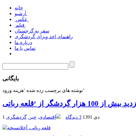
خانه
آرشیو
عکس
فیلم
سفر به گرجستان
راهنمای اخذ ویزای گردشگری
درباره ما
تماس با ما
بایگانی
نوشته های برچسب زده شده ‘هزینه ورود’
1 دی 1391
3 دیدگاه
اقتصادی
,
خبر
,
گردشگری