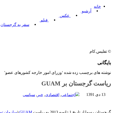
خانه
آرشیو
عکس
فیلم
سفر به گرجستان
© تفلیس.کام
بایگانی
نوشته های برچسب زده شده ‘وزرای امور خارجه کشورهای عضو’
ریاست گرجستان بر GUAM
13 دی 1391
اجتماعی
,
اقتصادی
,
خبر
,
سیاسی
گرجستان رسما از تاریخ 1 ژانویه 2013 به ریاست
GUAM
(
سازمان توس