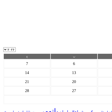
پ
ج
7
6
14
13
21
20
28
27
باتومی