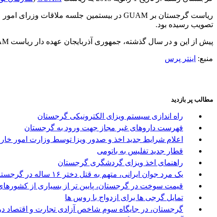
ریاست گرجستان بر GUAM در بیستمین جلسه ملاقات وزرای امور خارجه کشورهای عضو و در حاشیه نوزدهمین نشست نمایندگان کشورهای عضو
تصویب رسیده بود.
پیش از این و در سال گذشته، جمهوری آذربایجان عهده دار ریاست GUAM بود.
منبع:
اینتر پرس
مطالب پر بازدید
راه اندازی سیستم ویزای الکترونیکی گرجستان
فهرست داروهای غیر مجاز جهت ورود به گرجستان
اعلام شرایط جدید اخذ و صدور ویزا توسط وزارت امور خا
قطار جدید تفلیس به باتومی
راهنمای اخذ ویزای گردشگری گرجستان
یک مرد جوان ایرانی، متهم به قتل دختر ۱۶ ساله در گرجستان
قیمت سوخت در گرجستان، پایین تر از بسیاری از کشورها
تمایل گرجی ها برای ازدواج با روس ها
گرجستان، در جایگاه سوم شاخص آزادی تجارت و اقتصاد در