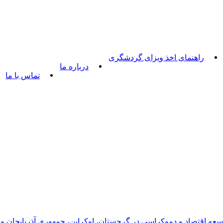
راهنمای اخذ ویزای گردشگری
درباره ما
تماس با ما
عه اقتصاد و دموکراسی در گرجستان، اوکراین، جمهوری آذربایجان و 