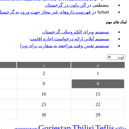
مصطفی
در
آلن دلون در گرجستان
farhad
در
فهرست داروهای غیر مجاز جهت ورود به گرجستا
لینک های مهم
سیستم ویزای الکترونیکی گرجستان
سیستم آنلاین ارائه درخواست اجازه اقامت
سیستم تعیین وقت مراجعه به سفارت برای ویزا
ش
ی
2
1
9
8
16
15
23
22
30
29
Gorjestan
Tbilisi
Teflis
gorgestan
tiflis