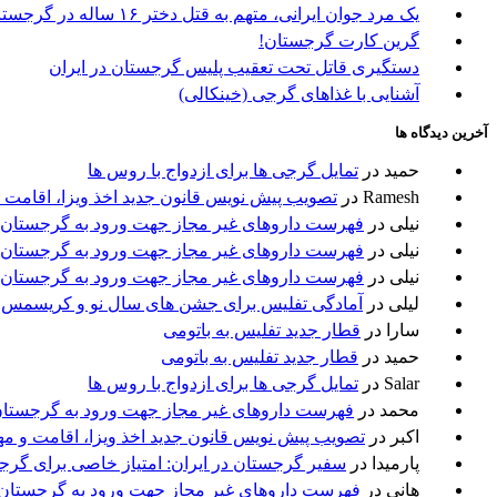
یک مرد جوان ایرانی، متهم به قتل دختر ۱۶ ساله در گرجستان
گرین کارت گرجستان!
دستگیری قاتل تحت تعقیب پلیس گرجستان در ایران
آشنایی با غذاهای گرجی (خینکالی)
آخرین دیدگاه ها
حمید
در
تمایل گرجی ها برای ازدواج با روس ها
Ramesh
در
تصویب پیش نویس قانون جدید اخذ ویزا، اقامت 
نیلی
در
فهرست داروهای غیر مجاز جهت ورود به گرجستان
نیلی
در
فهرست داروهای غیر مجاز جهت ورود به گرجستان
نیلی
در
فهرست داروهای غیر مجاز جهت ورود به گرجستان
لیلی
در
آمادگی تفلیس برای جشن های سال نو و کریسمس
سارا
در
قطار جدید تفلیس به باتومی
حمید
در
قطار جدید تفلیس به باتومی
Salar
در
تمایل گرجی ها برای ازدواج با روس ها
محمد
در
فهرست داروهای غیر مجاز جهت ورود به گرجستا
اکبر
در
تصویب پیش نویس قانون جدید اخذ ویزا، اقامت و م
پارمیدا
در
سفیر گرجستان در ایران: امتیاز خاصی برای گرج
هانی
در
فهرست داروهای غیر مجاز جهت ورود به گرجستان