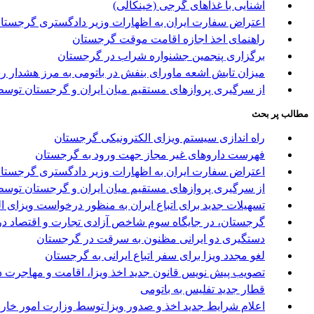
آشنایی با غذاهای گرجی (خینکالی)
اعتراض سفارت ایران به اظهارات وزیر دادگستری گرجستا
راهنمای اخذ اجازه اقامت موقت گرجستان
برگزاری پنجمین جشنواره شراب در گرجستان
میزان تابش اشعه ماورای بنفش در باتومی به مرز هشدار ر
از سرگیری پروازهای مستقیم میان ایران و گرجستان توسط 
مطالب پر بحث
راه اندازی سیستم ویزای الکترونیکی گرجستان
فهرست داروهای غیر مجاز جهت ورود به گرجستان
اعتراض سفارت ایران به اظهارات وزیر دادگستری گرجستا
از سرگیری پروازهای مستقیم میان ایران و گرجستان توسط 
تسهیلات جدید برای اتباع ایران به منظور درخواست ویزای 
گرجستان، در جایگاه سوم شاخص آزادی تجارت و اقتصاد در
دستگیری دو ایرانی مظنون به سرقت در گرجستان
لغو مجدد ویزا برای سفر اتباع ایرانی به گرجستان
تصویب پیش نویس قانون جدید اخذ ویزا، اقامت و مهاجرت د
قطار جدید تفلیس به باتومی
اعلام شرایط جدید اخذ و صدور ویزا توسط وزارت امور خا