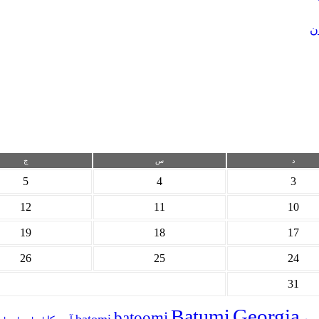
ن
د
س
چ
5
4
3
12
11
10
19
18
17
26
25
24
31
Georgia
Batumi
batoomi