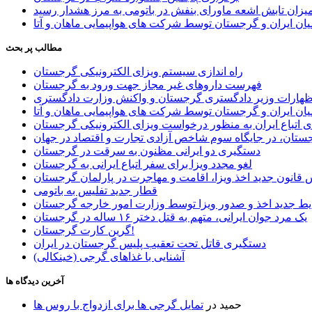
یزان تابش اشعه ماورای بنفش در باتومی به مرز هشدار رسید
ان ایران و گرجستان توسط شرکت های هواپیمایی ماهان و آتا
مطالب پر بحث
راه اندازی سیستم ویزای الکترونیکی گرجستان
فهرست داروهای غیر مجاز جهت ورود به گرجستان
اظهارات وزیر دادگستری گرجستان و واکنش وزارت دادگستری
ان ایران و گرجستان توسط شرکت های هواپیمایی ماهان و آتا
ی اتباع ایران به منظور درخواست ویزای الکترونیکی گرجستان
ستان، در جایگاه سوم شاخص آزادی تجارت و اقتصاد در جهان
دستگیری دو ایرانی مظنون به سرقت در گرجستان
لغو مجدد ویزا برای سفر اتباع ایرانی به گرجستان
قانون جدید اخذ ویزا، اقامت و مهاجرت در پارلمان گرجستان
قطار جدید تفلیس به باتومی
یط جدید اخذ و صدور ویزا توسط وزارت امور خارجه گرجستان
یک مرد جوان ایرانی، متهم به قتل دختر ۱۶ ساله در گرجستان
گرین کارت گرجستان!
دستگیری قاتل تحت تعقیب پلیس گرجستان در ایران
آشنایی با غذاهای گرجی (خینکالی)
آخرین دیدگاه ها
حمید
در
تمایل گرجی ها برای ازدواج با روس ها