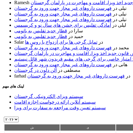
ید اخذ ویزا، اقامت و مهاجرت در پارلمان گرجستان
Ramesh
نیلی
در
فهرست داروهای غیر مجاز جهت ورود به گرجستان
نیلی
در
فهرست داروهای غیر مجاز جهت ورود به گرجستان
نیلی
در
فهرست داروهای غیر مجاز جهت ورود به گرجستان
لیلی
در
آمادگی تفلیس برای جشن های سال نو و کریسمس
سارا
در
قطار جدید تفلیس به باتومی
حمید
در
قطار جدید تفلیس به باتومی
در
تمایل گرجی ها برای ازدواج با روس ها
Salar
محمد
در
فهرست داروهای غیر مجاز جهت ورود به گرجستان
قانون جدید اخذ ویزا، اقامت و مهاجرت در پارلمان گرجستان
 امتیاز خاصی برای گرجی های مقیم فریدون شهر قائل نیستیم
هانی
در
فهرست داروهای غیر مجاز جهت ورود به گرجستان
مصطفی
در
آلن دلون در گرجستان
در
فهرست داروهای غیر مجاز جهت ورود به گرجستان
farhad
لینک های مهم
سیستم ویزای الکترونیکی گرجستان
سیستم آنلاین ارائه درخواست اجازه اقامت
سیستم تعیین وقت مراجعه به سفارت برای ویزا
ی
ش