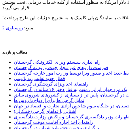
طرح بیمه درمانی رایگان برای شهروندان گرجی از امروز به اجرا در می آید و کلیه افراد بین 6 تا 60 سال تا سقف 15000 لاری (1.65 لاری = 1 دلار آمریکا) به منظور استفاده از کلیه خدمات درمانی، تحت پوشش
قرار می گیرند.
منبع:
روستاوی 2
مطالب پر بازدید
راه اندازی سیستم ویزای الکترونیکی گرجستان
فهرست داروهای غیر مجاز جهت ورود به گرجستان
یط جدید اخذ و صدور ویزا توسط وزارت امور خارجه گرجستان
قطار جدید تفلیس به باتومی
راهنمای اخذ ویزای گردشگری گرجستان
یک مرد جوان ایرانی، متهم به قتل دختر ۱۶ ساله در گرجستان
ر گرجستان، پایین تر از بسیاری از کشورهای شوروی سابق
تمایل گرجی ها برای ازدواج با روس ها
ستان، در جایگاه سوم شاخص آزادی تجارت و اقتصاد در جهان
آشنایی با غذاهای گرجی (خینکالی)
اظهارات وزیر دادگستری گرجستان و واکنش وزارت دادگستری
راهنمای اخذ اجازه اقامت موقت گرجستان
برگزاری پنجمین جشنواره شراب در گرجستان