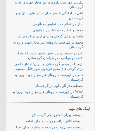
نیلی
در
فهرست داروهای غیر مجاز جهت ورود به
گرجستان
لیلی
در
آمادگی تفلیس برای جشن های سال نو و
کریسمس
سارا
در
قطار جدید تفلیس به باتومی
حمید
در
قطار جدید تفلیس به باتومی
Salar
در
تمایل گرجی ها برای ازدواج با روس ها
محمد
در
فهرست داروهای غیر مجاز جهت ورود به
گرجستان
اکبر
در
تصویب پیش نویس قانون جدید اخذ ویزا،
اقامت و مهاجرت در پارلمان گرجستان
پارمیدا
در
سفیر گرجستان در ایران: امتیاز خاصی
برای گرجی های مقیم فریدون شهر قائل نیستیم
هانی
در
فهرست داروهای غیر مجاز جهت ورود به
گرجستان
مصطفی
در
آلن دلون در گرجستان
farhad
در
فهرست داروهای غیر مجاز جهت ورود به
گرجستان
لینک های مهم
سیستم ویزای الکترونیکی گرجستان
سیستم آنلاین ارائه درخواست اجازه اقامت
سیستم تعیین وقت مراجعه به سفارت برای ویزا