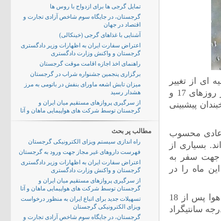
تمایل گرجی ها برای ازدواج با روس ها
گرجستان، در جایگاه سوم شاخص آزادی تجارت و
اقتصاد در جهان
آشنایی با غذاهای گرجی (خینکالی)
اعتراض سفارت ایران به اظهارات وزیر دادگستری
گرجستان و واکنش وزارت دادگستری
راهنمای اخذ اجازه اقامت موقت گرجستان
برگزاری پنجمین جشنواره شراب در گرجستان
 ای از تغییر
میزان تابش اشعه ماورای بنفش در باتومی به مرز
وضعیت جوی طی روزهای آینده خبر داد. بر اساس این اطلاعیه، در روزهای 17 و
هشدار رسید
از سرگیری پروازهای مستقیم میان ایران و
ندان پیشبینی
گرجستان توسط شرکت های هواپیمایی ماهان و آتا
مطالب پر بحث
 عادی محسوب
راه اندازی سیستم ویزای الکترونیکی گرجستان
د. بسیاری از
فهرست داروهای غیر مجاز جهت ورود به گرجستان
ا جهت سفر به
اعتراض سفارت ایران به اظهارات وزیر دادگستری
ین ماه را در
گرجستان و واکنش وزارت دادگستری
از سرگیری پروازهای مستقیم میان ایران و
گرجستان توسط شرکت های هواپیمایی ماهان و آتا
در اطلاعیه معاونت هواشناسی بر نامساعد تر شدن وضیعت آب و هوا پس از 18
تسهیلات جدید برای اتباع ایران به منظور درخواست
ویزای الکترونیکی گرجستان
زش بادهای شدید تاکید و میانگین دما درتفلیس بین 3 تا 8 درجه سانتیگراد
گرجستان، در جایگاه سوم شاخص آزادی تجارت و