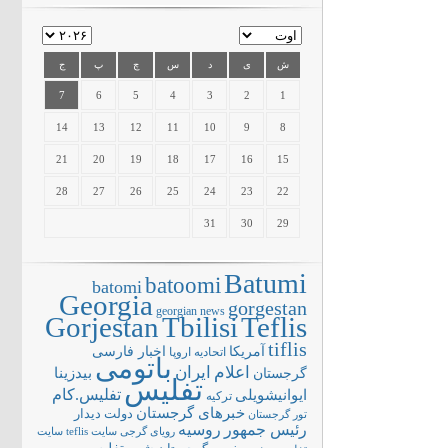
ش
ی
د
س
چ
پ
ج
7
6
5
4
3
2
1
14
13
12
11
10
9
8
21
20
19
18
17
16
15
28
27
26
25
24
23
22
31
30
29
Batumi
batoomi
batomi
Georgia
gorgestan
georgian news
Gorjestan
Tbilisi
Teflis
tiflis
آمریکا
اخبار فارسی
اتحادیه اروپا
باتومی
اعلام
ایران
بیدزینا
گرجستان
تفلیس
تفلیس.کام
ایوانیشویلی
ترکیه
خبرهای گرجستان
دولت
دیدار
تور گرجستان
رئیس جمهور
روسیه
سایت teflis
سایت
رویای گرجی