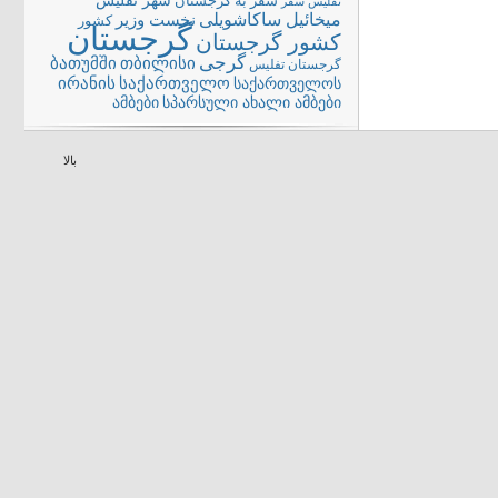
شهر تفلیس
سفر به گرجستان
تفلیس
سفر
میخائیل ساکاشویلی
نخست وزیر
کشور
گرجستان
کشور گرجستان
گرجی
თბილისი
ბათუმში
گرجستان تفلیس
ირანის
საქართველო
საქართველოს
სპარსული ახალი ამბები
ამბები
بالا