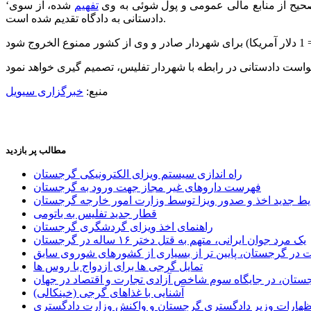
اصحیح از منابع مالی عمومی و پول شوئی به وی
تفهیم
شده، از سوی
دادستانی به دادگاه تقدیم شده است.
منبع:
خبرگزاری سیویل
مطالب پر بازدید
راه اندازی سیستم ویزای الکترونیکی گرجستان
فهرست داروهای غیر مجاز جهت ورود به گرجستان
یط جدید اخذ و صدور ویزا توسط وزارت امور خارجه گرجستان
قطار جدید تفلیس به باتومی
راهنمای اخذ ویزای گردشگری گرجستان
یک مرد جوان ایرانی، متهم به قتل دختر ۱۶ ساله در گرجستان
ر گرجستان، پایین تر از بسیاری از کشورهای شوروی سابق
تمایل گرجی ها برای ازدواج با روس ها
ستان، در جایگاه سوم شاخص آزادی تجارت و اقتصاد در جهان
آشنایی با غذاهای گرجی (خینکالی)
اظهارات وزیر دادگستری گرجستان و واکنش وزارت دادگستری