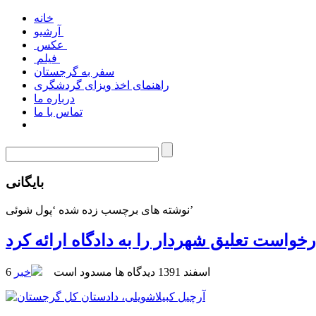
خانه
آرشیو
عکس
فیلم
سفر به گرجستان
راهنمای اخذ ویزای گردشگری
درباره ما
تماس با ما
بایگانی
نوشته های برچسب زده شده ‘پول شوئی’
خواست تعلیق شهردار را به دادگاه ارائه کرد
6 اسفند 1391
دیدگاه ها مسدود است
خبر