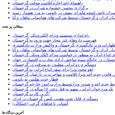
راهنمای اخذ اجازه اقامت موقت گرجستان
برگزاری پنجمین جشنواره شراب در گرجستان
یزان تابش اشعه ماورای بنفش در باتومی به مرز هشدار رسید
ان ایران و گرجستان توسط شرکت های هواپیمایی ماهان و آتا
مطالب پر بحث
راه اندازی سیستم ویزای الکترونیکی گرجستان
فهرست داروهای غیر مجاز جهت ورود به گرجستان
اظهارات وزیر دادگستری گرجستان و واکنش وزارت دادگستری
ان ایران و گرجستان توسط شرکت های هواپیمایی ماهان و آتا
ی اتباع ایران به منظور درخواست ویزای الکترونیکی گرجستان
ستان، در جایگاه سوم شاخص آزادی تجارت و اقتصاد در جهان
دستگیری دو ایرانی مظنون به سرقت در گرجستان
لغو مجدد ویزا برای سفر اتباع ایرانی به گرجستان
قانون جدید اخذ ویزا، اقامت و مهاجرت در پارلمان گرجستان
قطار جدید تفلیس به باتومی
یط جدید اخذ و صدور ویزا توسط وزارت امور خارجه گرجستان
یک مرد جوان ایرانی، متهم به قتل دختر ۱۶ ساله در گرجستان
گرین کارت گرجستان!
دستگیری قاتل تحت تعقیب پلیس گرجستان در ایران
آشنایی با غذاهای گرجی (خینکالی)
آخرین دیدگاه ها