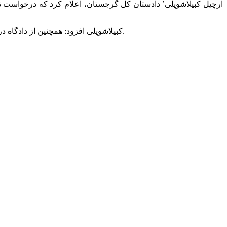
‘آرچیل کبیلاشویلی’ دادستان کل گرجستان، اعلام کرد که درخواست تع
کبیلاشویلی افزود: همچنین از دادگاه درخواست شده است تا قرار وثیقه ای معادل 1 میلیون لاری (1.65 لاری = 1 دلار آمریکا) برای شهردار صادر و وی از کشور ممنوع الخروج شود.