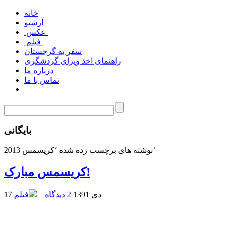
خانه
آرشیو
عکس
فیلم
سفر به گرجستان
راهنمای اخذ ویزای گردشگری
درباره ما
تماس با ما
بایگانی
نوشته های برچسب زده شده ‘کریسمس 2013’
کریسمس مبارک!
17 دی 1391
2 دیدگاه
فیلم