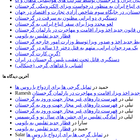
ان ایران و گرجستان توسط شرکت های هواپیمایی ماهان و آتا
ی اتباع ایران به منظور درخواست ویزای الکترونیکی گرجستان
ستان، در جایگاه سوم شاخص آزادی تجارت و اقتصاد در جهان
دستگیری دو ایرانی مظنون به سرقت در گرجستان
لغو مجدد ویزا برای سفر اتباع ایرانی به گرجستان
قانون جدید اخذ ویزا، اقامت و مهاجرت در پارلمان گرجستان
قطار جدید تفلیس به باتومی
یط جدید اخذ و صدور ویزا توسط وزارت امور خارجه گرجستان
یک مرد جوان ایرانی، متهم به قتل دختر ۱۶ ساله در گرجستان
گرین کارت گرجستان!
دستگیری قاتل تحت تعقیب پلیس گرجستان در ایران
آشنایی با غذاهای گرجی (خینکالی)
آخرین دیدگاه ها
حمید
در
تمایل گرجی ها برای ازدواج با روس ها
ید اخذ ویزا، اقامت و مهاجرت در پارلمان گرجستان
Ramesh
نیلی
در
فهرست داروهای غیر مجاز جهت ورود به گرجستان
نیلی
در
فهرست داروهای غیر مجاز جهت ورود به گرجستان
نیلی
در
فهرست داروهای غیر مجاز جهت ورود به گرجستان
لیلی
در
آمادگی تفلیس برای جشن های سال نو و کریسمس
سارا
در
قطار جدید تفلیس به باتومی
حمید
در
قطار جدید تفلیس به باتومی
در
تمایل گرجی ها برای ازدواج با روس ها
Salar