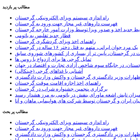
مطالب پر بازدید
راه اندازی سیستم ویزای الکترونیکی گرجستان
فهرست داروهای غیر مجاز جهت ورود به گرجستان
یط جدید اخذ و صدور ویزا توسط وزارت امور خارجه گرجستان
قطار جدید تفلیس به باتومی
راهنمای اخذ ویزای گردشگری گرجستان
یک مرد جوان ایرانی، متهم به قتل دختر ۱۶ ساله در گرجستان
ر گرجستان، پایین تر از بسیاری از کشورهای شوروی سابق
تمایل گرجی ها برای ازدواج با روس ها
ستان، در جایگاه سوم شاخص آزادی تجارت و اقتصاد در جهان
آشنایی با غذاهای گرجی (خینکالی)
اظهارات وزیر دادگستری گرجستان و واکنش وزارت دادگستری
راهنمای اخذ اجازه اقامت موقت گرجستان
برگزاری پنجمین جشنواره شراب در گرجستان
یزان تابش اشعه ماورای بنفش در باتومی به مرز هشدار رسید
ان ایران و گرجستان توسط شرکت های هواپیمایی ماهان و آتا
مطالب پر بحث
راه اندازی سیستم ویزای الکترونیکی گرجستان
فهرست داروهای غیر مجاز جهت ورود به گرجستان
اظهارات وزیر دادگستری گرجستان و واکنش وزارت دادگستری