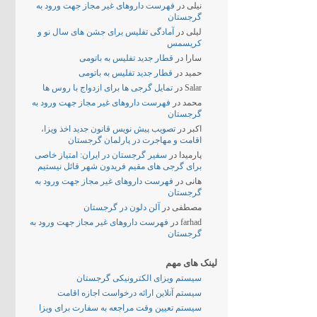
نیلی
در
فهرست داروهای غیر مجاز جهت ورود به
گرجستان
لیلی
در
آمادگی تفلیس برای جشن های سال نو و
کریسمس
سارا
در
قطار جدید تفلیس به باتومی
حمید
در
قطار جدید تفلیس به باتومی
Salar
در
تمایل گرجی ها برای ازدواج با روس ها
محمد
در
فهرست داروهای غیر مجاز جهت ورود به
گرجستان
اکبر
در
تصویب پیش نویس قانون جدید اخذ ویزا،
اقامت و مهاجرت در پارلمان گرجستان
پارمیدا
در
سفیر گرجستان در ایران: امتیاز خاصی
برای گرجی های مقیم فریدون شهر قائل نیستیم
هانی
در
فهرست داروهای غیر مجاز جهت ورود به
گرجستان
مصطفی
در
آلن دلون در گرجستان
farhad
در
فهرست داروهای غیر مجاز جهت ورود به
گرجستان
لینک های مهم
سیستم ویزای الکترونیکی گرجستان
سیستم آنلاین ارائه درخواست اجازه اقامت
سیستم تعیین وقت مراجعه به سفارت برای ویزا