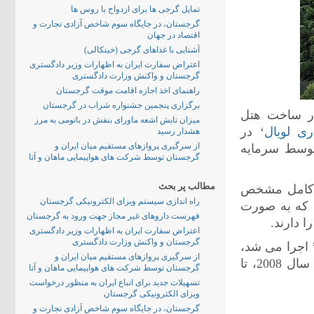
تمایل گرجی ها برای ازدواج با روس ها
گرجستان، در جایگاه سوم شاخص آزادی تجارت و
اقتصاد در جهان
آشنایی با غذاهای گرجی (خینکالی)
اعتراض سفارت ایران به اظهارات وزیر دادگستری
گرجستان و واکنش وزارت دادگستری
راهنمای اخذ اجازه اقامت موقت گرجستان
برگزاری پنجمین جشنواره شراب در گرجستان
کار ساخت هتل
میزان تابش اشعه ماورای بنفش در باتومی به مرز
ی لویال
‘ در
هشدار رسید
از سرگیری پروازهای مستقیم میان ایران و
توسط سرمایه
گرجستان توسط شرکت های هواپیمایی ماهان و آتا
مطالب پر بحث
ر کامل مشخص
راه اندازی سیستم ویزای الکترونیکی گرجستان
م که به صورت
فهرست داروهای غیر مجاز جهت ورود به گرجستان
 دارند.
اعتراض سفارت ایران به اظهارات وزیر دادگستری
گرجستان و واکنش وزارت دادگستری
 اجرا می شد،
از سرگیری پروازهای مستقیم میان ایران و
در سال 2007 آغاز شده بود و از زمان جنگ روسیه با گرجستان در سال 2008، تا
گرجستان توسط شرکت های هواپیمایی ماهان و آتا
تسهیلات جدید برای اتباع ایران به منظور درخواست
ویزای الکترونیکی گرجستان
گرجستان، در جایگاه سوم شاخص آزادی تجارت و