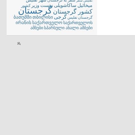
شهر تفلیس
سفر به گرجستان
تفلیس
سفر
میخائیل ساکاشویلی
نخست وزیر
کشور
گرجستان
کشور گرجستان
گرجی
თბილისი
ბათუმში
گرجستان تفلیس
ირანის
საქართველო
საქართველოს
სპარსული ახალი ამბები
ამბები
بالا