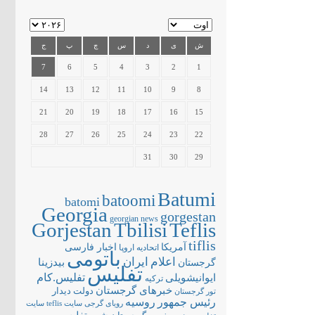
ش
ی
د
س
چ
پ
ج
7
6
5
4
3
2
1
14
13
12
11
10
9
8
21
20
19
18
17
16
15
28
27
26
25
24
23
22
31
30
29
Batumi
batoomi
batomi
Georgia
gorgestan
georgian news
Gorjestan
Tbilisi
Teflis
tiflis
آمریکا
اخبار فارسی
اتحادیه اروپا
باتومی
اعلام
ایران
بیدزینا
گرجستان
تفلیس
تفلیس.کام
ایوانیشویلی
ترکیه
خبرهای گرجستان
دولت
دیدار
تور گرجستان
رئیس جمهور
روسیه
سایت teflis
سایت
رویای گرجی