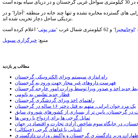
ی بر ایجاد خرابی های گسترده مخابره نشده و تنها چند خانه در منطقه ‘آجارا’ و در
نزدیکی ساحل دچار تخریب شده اند.
اوچامچیرا
‘ و 62 کیلومتری شمال غرب ‘
بندر پوتی
منبع:
خبرگزاری سیویل
مطالب پر بازدید
راه اندازی سیستم ویزای الکترونیکی گرجستان
فهرست داروهای غیر مجاز جهت ورود به گرجستان
یط جدید اخذ و صدور ویزا توسط وزارت امور خارجه گرجستان
قطار جدید تفلیس به باتومی
راهنمای اخذ ویزای گردشگری گرجستان
یک مرد جوان ایرانی، متهم به قتل دختر ۱۶ ساله در گرجستان
ر گرجستان، پایین تر از بسیاری از کشورهای شوروی سابق
تمایل گرجی ها برای ازدواج با روس ها
ستان، در جایگاه سوم شاخص آزادی تجارت و اقتصاد در جهان
آشنایی با غذاهای گرجی (خینکالی)
اظهارات وزیر دادگستری گرجستان و واکنش وزارت دادگستری