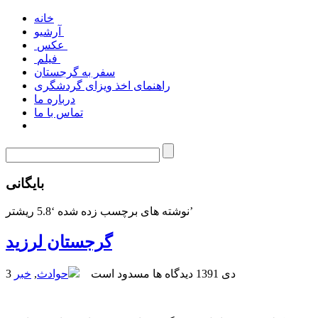
خانه
آرشیو
عکس
فیلم
سفر به گرجستان
راهنمای اخذ ویزای گردشگری
درباره ما
تماس با ما
بایگانی
نوشته های برچسب زده شده ‘5.8 ریشتر’
گرجستان لرزید
3 دی 1391
دیدگاه ها مسدود است
حوادث
,
خبر