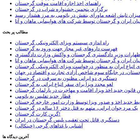
راهنمای اخذ اجازه اقامت موقت گرجستان
برگزاری پنجمین جشنواره شراب در گرجستان
یزان تابش اشعه ماورای بنفش در باتومی به مرز هشدار رسید
ان ایران و گرجستان توسط شرکت های هواپیمایی ماهان و آتا
مطالب پر بحث
راه اندازی سیستم ویزای الکترونیکی گرجستان
فهرست داروهای غیر مجاز جهت ورود به گرجستان
اظهارات وزیر دادگستری گرجستان و واکنش وزارت دادگستری
ان ایران و گرجستان توسط شرکت های هواپیمایی ماهان و آتا
ی اتباع ایران به منظور درخواست ویزای الکترونیکی گرجستان
ستان، در جایگاه سوم شاخص آزادی تجارت و اقتصاد در جهان
دستگیری دو ایرانی مظنون به سرقت در گرجستان
لغو مجدد ویزا برای سفر اتباع ایرانی به گرجستان
قانون جدید اخذ ویزا، اقامت و مهاجرت در پارلمان گرجستان
قطار جدید تفلیس به باتومی
یط جدید اخذ و صدور ویزا توسط وزارت امور خارجه گرجستان
یک مرد جوان ایرانی، متهم به قتل دختر ۱۶ ساله در گرجستان
گرین کارت گرجستان!
دستگیری قاتل تحت تعقیب پلیس گرجستان در ایران
آشنایی با غذاهای گرجی (خینکالی)
آخرین دیدگاه ها