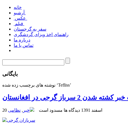
خانه
آرشیو
عکس
فیلم
سفر به گرجستان
راهنمای اخذ ویزای گردشگری
درباره ما
تماس با ما
بایگانی
نوشته های برچسب زده شده ‘Tefliss’
ته شدن 2 سرباز گرجی در افغانستان
20 اسفند 1391
دیدگاه ها مسدود است
خبر
,
نظامی