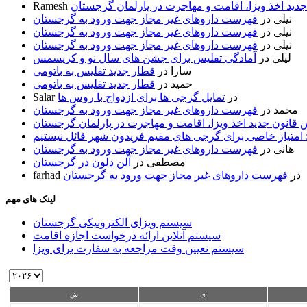
ید اخذ ویزا، اقامت و مهاجرت در پارلمان گرجستان
Ramesh
نیلی
در
فهرست داروهای غیر مجاز جهت ورود به گرجستان
نیلی
در
فهرست داروهای غیر مجاز جهت ورود به گرجستان
نیلی
در
فهرست داروهای غیر مجاز جهت ورود به گرجستان
لیلی
در
آمادگی تفلیس برای جشن های سال نو و کریسمس
سارا
در
قطار جدید تفلیس به باتومی
حمید
در
قطار جدید تفلیس به باتومی
در
تمایل گرجی ها برای ازدواج با روس ها
Salar
محمد
در
فهرست داروهای غیر مجاز جهت ورود به گرجستان
قانون جدید اخذ ویزا، اقامت و مهاجرت در پارلمان گرجستان
 امتیاز خاصی برای گرجی های مقیم فریدون شهر قائل نیستیم
هانی
در
فهرست داروهای غیر مجاز جهت ورود به گرجستان
مصطفی
در
آلن دلون در گرجستان
در
فهرست داروهای غیر مجاز جهت ورود به گرجستان
farhad
لینک های مهم
سیستم ویزای الکترونیکی گرجستان
سیستم آنلاین ارائه درخواست اجازه اقامت
سیستم تعیین وقت مراجعه به سفارت برای ویزا
ی
ش