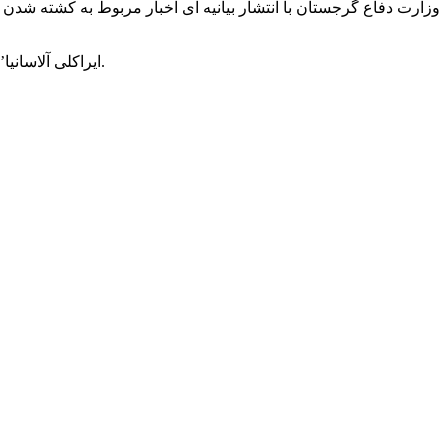
‘ایراکلی آلاسانیا’ وزیر دفاع، از رسانه ها و مطبوعات خواسته است تا از انتشار شایعات و اخبار تایید نشده در رابطه با سربازان گرجی در افغانستان بپرهیزند.