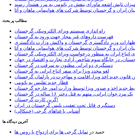
یزان تابش اشعه ماورای بنفش در باتومی به مرز هشدار رسید
ان ایران و گرجستان توسط شرکت های هواپیمایی ماهان و آتا
مطالب پر بحث
راه اندازی سیستم ویزای الکترونیکی گرجستان
فهرست داروهای غیر مجاز جهت ورود به گرجستان
اظهارات وزیر دادگستری گرجستان و واکنش وزارت دادگستری
ان ایران و گرجستان توسط شرکت های هواپیمایی ماهان و آتا
ی اتباع ایران به منظور درخواست ویزای الکترونیکی گرجستان
ستان، در جایگاه سوم شاخص آزادی تجارت و اقتصاد در جهان
دستگیری دو ایرانی مظنون به سرقت در گرجستان
لغو مجدد ویزا برای سفر اتباع ایرانی به گرجستان
قانون جدید اخذ ویزا، اقامت و مهاجرت در پارلمان گرجستان
قطار جدید تفلیس به باتومی
یط جدید اخذ و صدور ویزا توسط وزارت امور خارجه گرجستان
یک مرد جوان ایرانی، متهم به قتل دختر ۱۶ ساله در گرجستان
گرین کارت گرجستان!
دستگیری قاتل تحت تعقیب پلیس گرجستان در ایران
آشنایی با غذاهای گرجی (خینکالی)
آخرین دیدگاه ها
حمید
در
تمایل گرجی ها برای ازدواج با روس ها