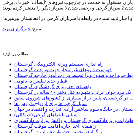
تکذیب کرد و از سلامت کامل تمام سربازان مشغول به خدمت در چارچوب نیروهای ‘ایساف’ خبر داد. برخی
منبع:
خبرگزاری ترند
مطالب پر بازدید
راه اندازی سیستم ویزای الکترونیکی گرجستان
فهرست داروهای غیر مجاز جهت ورود به گرجستان
یط جدید اخذ و صدور ویزا توسط وزارت امور خارجه گرجستان
قطار جدید تفلیس به باتومی
راهنمای اخذ ویزای گردشگری گرجستان
یک مرد جوان ایرانی، متهم به قتل دختر ۱۶ ساله در گرجستان
ر گرجستان، پایین تر از بسیاری از کشورهای شوروی سابق
تمایل گرجی ها برای ازدواج با روس ها
ستان، در جایگاه سوم شاخص آزادی تجارت و اقتصاد در جهان
آشنایی با غذاهای گرجی (خینکالی)
اظهارات وزیر دادگستری گرجستان و واکنش وزارت دادگستری
راهنمای اخذ اجازه اقامت موقت گرجستان
برگزاری پنجمین جشنواره شراب در گرجستان