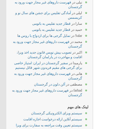
نیلی
در
فهرست داروهای غیر مجاز جهت ورود به
گرجستان
لیلی
در
آمادگی تفلیس برای جشن های سال نو و
کریسمس
سارا
در
قطار جدید تفلیس به باتومی
حمید
در
قطار جدید تفلیس به باتومی
Salar
در
تمایل گرجی ها برای ازدواج با روس ها
محمد
در
فهرست داروهای غیر مجاز جهت ورود به
گرجستان
اکبر
در
تصویب پیش نویس قانون جدید اخذ ویزا،
اقامت و مهاجرت در پارلمان گرجستان
پارمیدا
در
سفیر گرجستان در ایران: امتیاز خاصی
برای گرجی های مقیم فریدون شهر قائل نیستیم
هانی
در
فهرست داروهای غیر مجاز جهت ورود به
گرجستان
مصطفی
در
آلن دلون در گرجستان
farhad
در
فهرست داروهای غیر مجاز جهت ورود به
گرجستان
لینک های مهم
سیستم ویزای الکترونیکی گرجستان
سیستم آنلاین ارائه درخواست اجازه اقامت
سیستم تعیین وقت مراجعه به سفارت برای ویزا