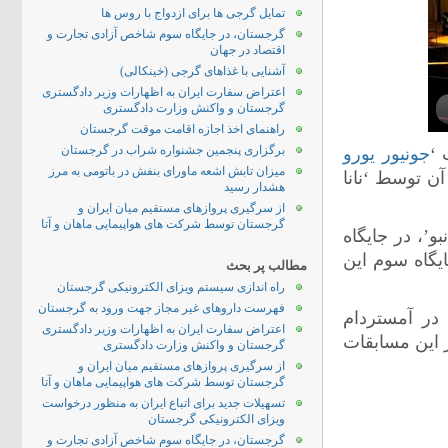
تمایل گرجی ها برای ازدواج با روس ها
گرجستان، در جایگاه سوم شاخص آزادی تجارت و
اقتصاد در جهان
آشنایی با غذاهای گرجی (خینکالی)
اعتراض سفارت ایران به اظهارات وزیر دادگستری
گرجستان و واکنش وزارت دادگستری
راهنمای اخذ اجازه اقامت موقت گرجستان
برگزاری پنجمین جشنواره شراب در گرجستان
جونیور یورو
میزان تابش اشعه ماورای بنفش در باتومی به مرز
آن توسط ‘نانا
هشدار رسید
از سرگیری پروازهای مستقیم میان ایران و
گرجستان توسط شرکت های هواپیمایی ماهان و آتا
1 امتیاز برای ترانه ‘نبو’، در جایگاه
’ از ارمنستان نیز با 98 امتیاز جایگاه سوم این
مطالب پر بحث
راه اندازی سیستم ویزای الکترونیکی گرجستان
فهرست داروهای غیر مجاز جهت ورود به گرجستان
قه ‘جونیور یورو ویژن 2012’ را که در آمستردام
اعتراض سفارت ایران به اظهارات وزیر دادگستری
 زنده پخش کرد. گرجستان تا کنون 6 بار در این مسابقات
گرجستان و واکنش وزارت دادگستری
از سرگیری پروازهای مستقیم میان ایران و
گرجستان توسط شرکت های هواپیمایی ماهان و آتا
تسهیلات جدید برای اتباع ایران به منظور درخواست
ویزای الکترونیکی گرجستان
گرجستان، در جایگاه سوم شاخص آزادی تجارت و