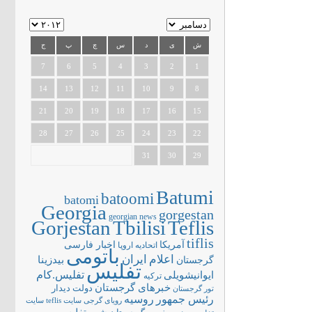
ش
ی
د
س
چ
پ
ج
7
6
5
4
3
2
1
14
13
12
11
10
9
8
21
20
19
18
17
16
15
28
27
26
25
24
23
22
31
30
29
Batumi
batoomi
batomi
Georgia
gorgestan
georgian news
Gorjestan
Tbilisi
Teflis
tiflis
آمریکا
اخبار فارسی
اتحادیه اروپا
باتومی
اعلام
ایران
بیدزینا
گرجستان
تفلیس
تفلیس.کام
ایوانیشویلی
ترکیه
خبرهای گرجستان
دولت
دیدار
تور گرجستان
رئیس جمهور
روسیه
سایت teflis
سایت
رویای گرجی