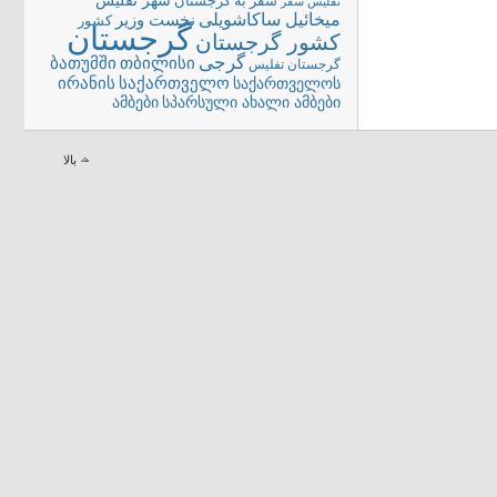
شهر تفلیس
سفر به گرجستان
تفلیس
سفر
میخائیل ساکاشویلی
نخست وزیر
کشور
گرجستان
کشور گرجستان
گرجی
თბილისი
ბათუმში
گرجستان تفلیس
ირანის
საქართველო
საქართველოს
სპარსული ახალი ამბები
ამბები
بالا