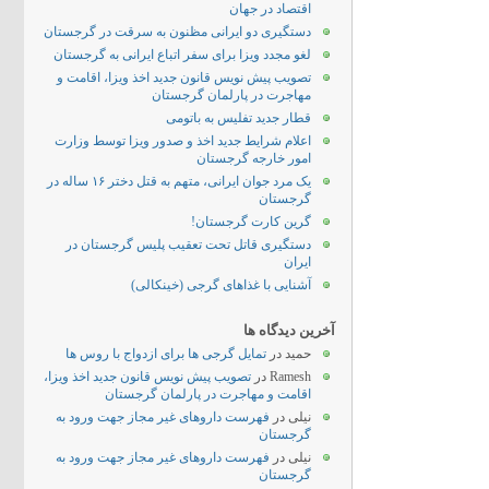
اقتصاد در جهان
دستگیری دو ایرانی مظنون به سرقت در گرجستان
لغو مجدد ویزا برای سفر اتباع ایرانی به گرجستان
تصویب پیش نویس قانون جدید اخذ ویزا، اقامت و
مهاجرت در پارلمان گرجستان
قطار جدید تفلیس به باتومی
اعلام شرایط جدید اخذ و صدور ویزا توسط وزارت
امور خارجه گرجستان
یک مرد جوان ایرانی، متهم به قتل دختر ۱۶ ساله در
گرجستان
گرین کارت گرجستان!
دستگیری قاتل تحت تعقیب پلیس گرجستان در
ایران
آشنایی با غذاهای گرجی (خینکالی)
آخرین دیدگاه ها
حمید
در
تمایل گرجی ها برای ازدواج با روس ها
Ramesh
در
تصویب پیش نویس قانون جدید اخذ ویزا،
اقامت و مهاجرت در پارلمان گرجستان
نیلی
در
فهرست داروهای غیر مجاز جهت ورود به
گرجستان
نیلی
در
فهرست داروهای غیر مجاز جهت ورود به
گرجستان