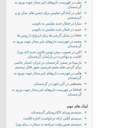
نیلی
در
فهرست داروهای غیر مجاز جهت ورود به
گرجستان
لیلی
در
آمادگی تفلیس برای جشن های سال نو و
کریسمس
سارا
در
قطار جدید تفلیس به باتومی
حمید
در
قطار جدید تفلیس به باتومی
Salar
در
تمایل گرجی ها برای ازدواج با روس ها
محمد
در
فهرست داروهای غیر مجاز جهت ورود به
گرجستان
اکبر
در
تصویب پیش نویس قانون جدید اخذ ویزا،
اقامت و مهاجرت در پارلمان گرجستان
پارمیدا
در
سفیر گرجستان در ایران: امتیاز خاصی
برای گرجی های مقیم فریدون شهر قائل نیستیم
هانی
در
فهرست داروهای غیر مجاز جهت ورود به
گرجستان
مصطفی
در
آلن دلون در گرجستان
farhad
در
فهرست داروهای غیر مجاز جهت ورود به
گرجستان
لینک های مهم
سیستم ویزای الکترونیکی گرجستان
سیستم آنلاین ارائه درخواست اجازه اقامت
سیستم تعیین وقت مراجعه به سفارت برای ویزا