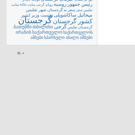
رئیس جمهور
روسیه
سایت teflis
سایت
رویای گرجی
شهر تفلیس
سفر به گرجستان
تفلیس
سفر
میخائیل ساکاشویلی
نخست وزیر
کشور
گرجستان
کشور گرجستان
گرجی
თბილისი
ბათუმში
گرجستان تفلیس
ირანის
საქართველო
საქართველოს
სპარსული ახალი ამბები
ამბები
بالا