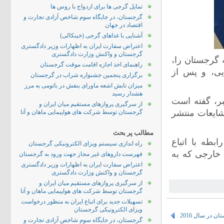
تمایل گرجی ها برای ازدواج با روس ها
گرجستان، در جایگاه سوم شاخص آزادی تجارت و
اقتصاد در جهان
آشنایی با غذاهای گرجی (خینکالی)
اعتراض سفارت ایران به اظهارات وزیر دادگستری
گرجستان و واکنش وزارت دادگستری
فته گذشته، پلیس یونان، 40 تبعه گرجستان را،
راهنمای اخذ اجازه اقامت موقت گرجستان
یی، و پس از
برگزاری پنجمین جشنواره شراب در گرجستان
میزان تابش اشعه ماورای بنفش در باتومی به مرز
هشدار رسید
بر، گفته است
از سرگیری پروازهای مستقیم میان ایران و
شایعات منتشر
گرجستان توسط شرکت های هواپیمایی ماهان و آتا
مطالب پر بحث
ابطه با اتباع
راه اندازی سیستم ویزای الکترونیکی گرجستان
 خارجی که به
فهرست داروهای غیر مجاز جهت ورود به گرجستان
اعتراض سفارت ایران به اظهارات وزیر دادگستری
گرجستان و واکنش وزارت دادگستری
از سرگیری پروازهای مستقیم میان ایران و
گرجستان توسط شرکت های هواپیمایی ماهان و آتا
تسهیلات جدید برای اتباع ایران به منظور درخواست
ویزای الکترونیکی گرجستان
در سال 2016
گرجستان، در جایگاه سوم شاخص آزادی تجارت و