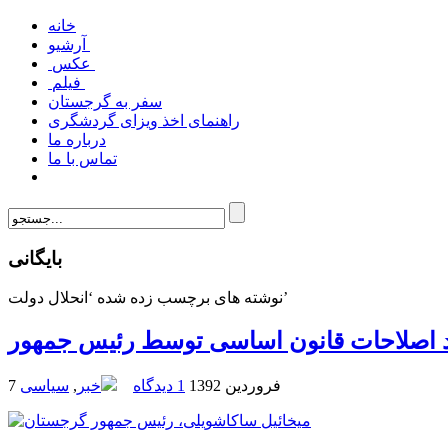
خانه
آرشیو
عکس
فیلم
سفر به گرجستان
راهنمای اخذ ویزای گردشگری
درباره ما
تماس با ما
بایگانی
نوشته های برچسب زده شده ‘انحلال دولت’
د اصلاحات قانون اساسی توسط رئیس جمهور
7 فروردین 1392
1 دیدگاه
خبر
,
سیاسی