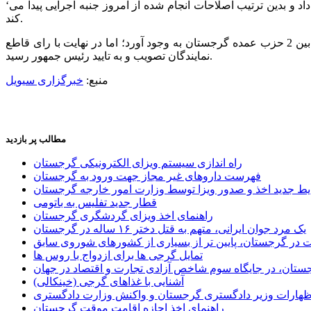
داد و بدین ترتیب اصلاحات انجام شده از امروز جنبه اجرایی پیدا می
کند.
اصلاحات انجام شده شامل کاهش اختیارات رئیس جمهور در رابطه با انحلال دولت و پارلمان بود که در چند ماه گذشته اختلافات زیادی را بین 2 حزب عمده گرجستان به وجود آورد؛ اما در نهایت با رای قاطع
نمایندگان تصویب و به تایید رئیس جمهور رسید.
منبع:
خبرگزاری سیویل
مطالب پر بازدید
راه اندازی سیستم ویزای الکترونیکی گرجستان
فهرست داروهای غیر مجاز جهت ورود به گرجستان
یط جدید اخذ و صدور ویزا توسط وزارت امور خارجه گرجستان
قطار جدید تفلیس به باتومی
راهنمای اخذ ویزای گردشگری گرجستان
یک مرد جوان ایرانی، متهم به قتل دختر ۱۶ ساله در گرجستان
ر گرجستان، پایین تر از بسیاری از کشورهای شوروی سابق
تمایل گرجی ها برای ازدواج با روس ها
ستان، در جایگاه سوم شاخص آزادی تجارت و اقتصاد در جهان
آشنایی با غذاهای گرجی (خینکالی)
اظهارات وزیر دادگستری گرجستان و واکنش وزارت دادگستری
راهنمای اخذ اجازه اقامت موقت گرجستان