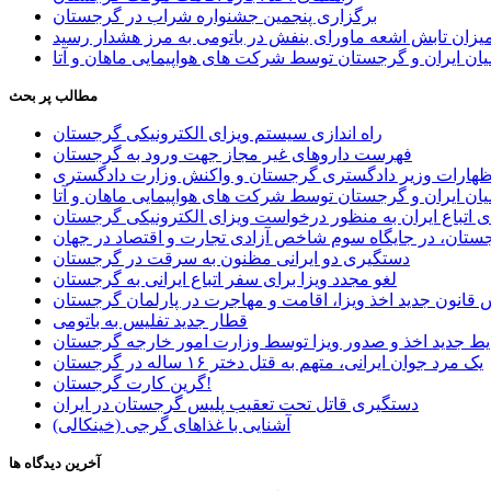
برگزاری پنجمین جشنواره شراب در گرجستان
یزان تابش اشعه ماورای بنفش در باتومی به مرز هشدار رسید
ان ایران و گرجستان توسط شرکت های هواپیمایی ماهان و آتا
مطالب پر بحث
راه اندازی سیستم ویزای الکترونیکی گرجستان
فهرست داروهای غیر مجاز جهت ورود به گرجستان
اظهارات وزیر دادگستری گرجستان و واکنش وزارت دادگستری
ان ایران و گرجستان توسط شرکت های هواپیمایی ماهان و آتا
ی اتباع ایران به منظور درخواست ویزای الکترونیکی گرجستان
ستان، در جایگاه سوم شاخص آزادی تجارت و اقتصاد در جهان
دستگیری دو ایرانی مظنون به سرقت در گرجستان
لغو مجدد ویزا برای سفر اتباع ایرانی به گرجستان
قانون جدید اخذ ویزا، اقامت و مهاجرت در پارلمان گرجستان
قطار جدید تفلیس به باتومی
یط جدید اخذ و صدور ویزا توسط وزارت امور خارجه گرجستان
یک مرد جوان ایرانی، متهم به قتل دختر ۱۶ ساله در گرجستان
گرین کارت گرجستان!
دستگیری قاتل تحت تعقیب پلیس گرجستان در ایران
آشنایی با غذاهای گرجی (خینکالی)
آخرین دیدگاه ها