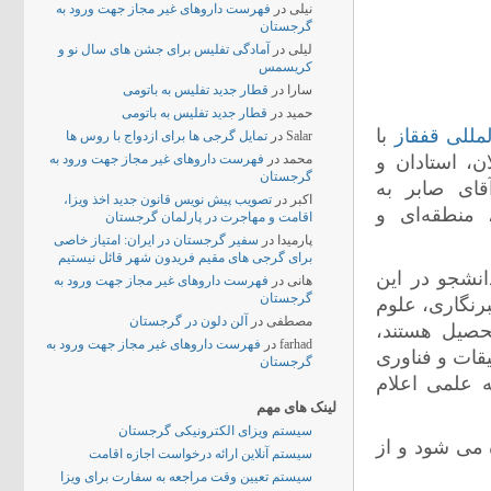
نیلی
در
فهرست داروهای غیر مجاز جهت ورود به
گرجستان
لیلی
در
آمادگی تفلیس برای جشن های سال نو و
کریسمس
سارا
در
قطار جدید تفلیس به باتومی
حمید
در
قطار جدید تفلیس به باتومی
لمللی قفقاز
با
Salar
در
تمایل گرجی ها برای ازدواج با روس ها
ن، استادان و
محمد
در
فهرست داروهای غیر مجاز جهت ورود به
گرجستان
قای صابر به
اکبر
در
تصویب پیش نویس قانون جدید اخذ ویزا،
 منطقه‌ای و
اقامت و مهاجرت در پارلمان گرجستان
پارمیدا
در
سفیر گرجستان در ایران: امتیاز خاصی
برای گرجی های مقیم فریدون شهر قائل نیستیم
انشجو در این
هانی
در
فهرست داروهای غیر مجاز جهت ورود به
گرجستان
رنگاری، علوم
مصطفی
در
آلن دلون در گرجستان
حصیل هستند،
farhad
در
فهرست داروهای غیر مجاز جهت ورود به
قات و فناوری
گرجستان
 علمی اعلام
لینک های مهم
سیستم ویزای الکترونیکی گرجستان
می شود و از
سیستم آنلاین ارائه درخواست اجازه اقامت
سیستم تعیین وقت مراجعه به سفارت برای ویزا