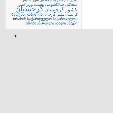
شهر تفلیس
سفر به گرجستان
تفلیس
سفر
میخائیل ساکاشویلی
نخست وزیر
کشور
گرجستان
کشور گرجستان
گرجی
თბილისი
ბათუმში
گرجستان تفلیس
ირანის
საქართველო
საქართველოს
სპარსული ახალი ამბები
ამბები
بالا