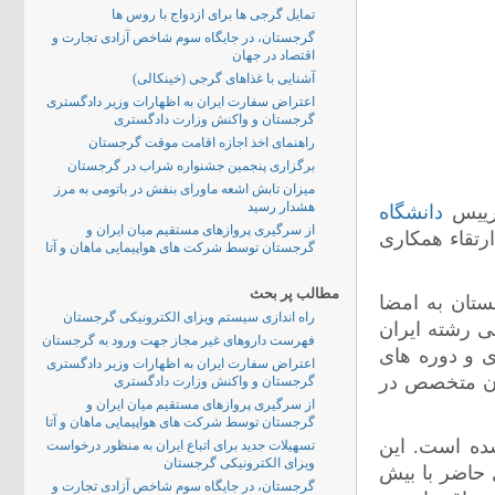
تمایل گرجی ها برای ازدواج با روس ها
گرجستان، در جایگاه سوم شاخص آزادی تجارت و
اقتصاد در جهان
آشنایی با غذاهای گرجی (خینکالی)
اعتراض سفارت ایران به اظهارات وزیر دادگستری
گرجستان و واکنش وزارت دادگستری
راهنمای اخذ اجازه اقامت موقت گرجستان
برگزاری پنجمین جشنواره شراب در گرجستان
میزان تابش اشعه ماورای بنفش در باتومی به مرز
هشدار رسید
 رییس
دانشگاه
از سرگیری پروازهای مستقیم میان ایران و
رتقاء همکاری
گرجستان توسط شرکت های هواپیمایی ماهان و آتا
مطالب پر بحث
ستان به امضا
راه اندازی سیستم ویزای الکترونیکی گرجستان
ی رشته ایران
فهرست داروهای غیر مجاز جهت ورود به گرجستان
ی و دوره های
اعتراض سفارت ایران به اظهارات وزیر دادگستری
ان متخصص در
گرجستان و واکنش وزارت دادگستری
از سرگیری پروازهای مستقیم میان ایران و
گرجستان توسط شرکت های هواپیمایی ماهان و آتا
 تاسیس شده است. این
تسهیلات جدید برای اتباع ایران به منظور درخواست
ویزای الکترونیکی گرجستان
 حاضر با بیش
گرجستان، در جایگاه سوم شاخص آزادی تجارت و