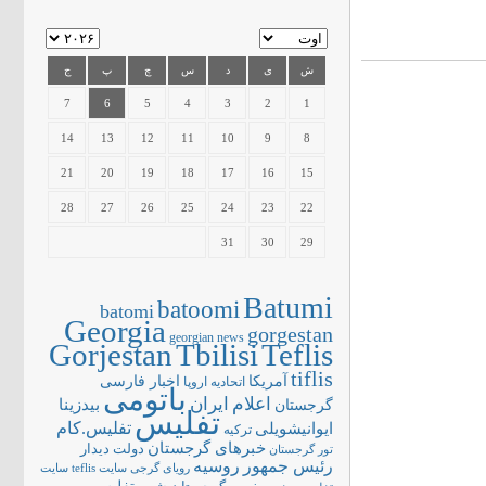
ش
ی
د
س
چ
پ
ج
7
6
5
4
3
2
1
14
13
12
11
10
9
8
21
20
19
18
17
16
15
28
27
26
25
24
23
22
31
30
29
Batumi
batoomi
batomi
Georgia
gorgestan
georgian news
Gorjestan
Tbilisi
Teflis
tiflis
آمریکا
اخبار فارسی
اتحادیه اروپا
باتومی
اعلام
ایران
بیدزینا
گرجستان
تفلیس
تفلیس.کام
ایوانیشویلی
ترکیه
خبرهای گرجستان
دولت
دیدار
تور گرجستان
رئیس جمهور
روسیه
سایت teflis
سایت
رویای گرجی