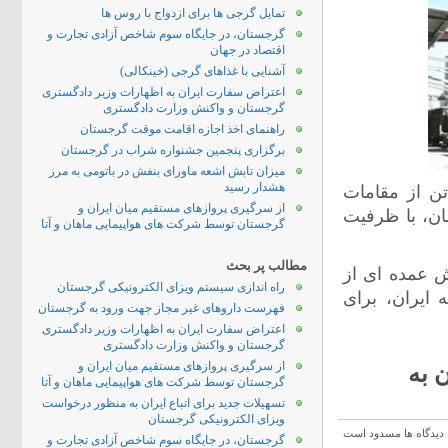
تمایل گرجی ها برای ازدواج با روس ها
گرجستان، در جایگاه سوم شاخص آزادی تجارت و
اقتصاد در جهان
آشنایی با غذاهای گرجی (خینکالی)
اعتراض سفارت ایران به اظهارات وزیر دادگستری
گرجستان و واکنش وزارت دادگستری
راهنمای اخذ اجازه اقامت موقت گرجستان
برگزاری پنجمین جشنواره شراب در گرجستان
میزان تابش اشعه ماورای بنفش در باتومی به مرز
هشدار رسید
ن از مقامات
از سرگیری پروازهای مستقیم میان ایران و
ان، با ظرفیت
گرجستان توسط شرکت های هواپیمایی ماهان و آتا
مطالب پر بحث
ش عمده ای از
راه اندازی سیستم ویزای الکترونیکی گرجستان
 ایران، برای
فهرست داروهای غیر مجاز جهت ورود به گرجستان
اعتراض سفارت ایران به اظهارات وزیر دادگستری
گرجستان و واکنش وزارت دادگستری
از سرگیری پروازهای مستقیم میان ایران و
 به
گرجستان توسط شرکت های هواپیمایی ماهان و آتا
تسهیلات جدید برای اتباع ایران به منظور درخواست
ویزای الکترونیکی گرجستان
دیدگاه ها مسدود است
گرجستان، در جایگاه سوم شاخص آزادی تجارت و