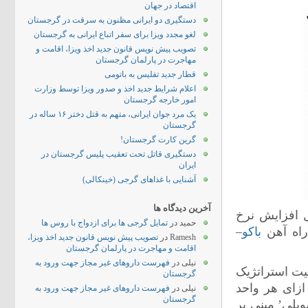
اقتصاد در جهان
دستگیری دو ایرانی مظنون به سرقت در گرجستان
لغو مجدد ویزا برای سفر اتباع ایرانی به گرجستان
تصویب پیش نویس قانون جدید اخذ ویزا، اقامت و
مهاجرت در پارلمان گرجستان
قطار جدید تفلیس به باتومی
اعلام شرایط جدید اخذ و صدور ویزا توسط وزارت
امور خارجه گرجستان
یک مرد جوان ایرانی، متهم به قتل دختر ۱۶ ساله در
گرجستان
گرین کارت گرجستان!
دستگیری قاتل تحت تعقیب پلیس گرجستان در
ایران
آشنایی با غذاهای گرجی (خینکالی)
آخرین دیدگاه ها
ل افزایش نرخ
حمید
در
تمایل گرجی ها برای ازدواج با روس ها
راه آهن
باکو
–
Ramesh
در
تصویب پیش نویس قانون جدید اخذ ویزا،
اقامت و مهاجرت در پارلمان گرجستان
نیلی
در
فهرست داروهای غیر مجاز جهت ورود به
عیت استراتژیک
گرجستان
ه و نرخ گاز صادراتی را 200 دلار به ازای هر واحد
نیلی
در
فهرست داروهای غیر مجاز جهت ورود به
گرجستان
یلی’ مبنی بر