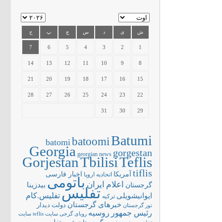
ش
ی
د
س
چ
پ
ج
7
6
5
4
3
2
1
14
13
12
11
10
9
8
21
20
19
18
17
16
15
28
27
26
25
24
23
22
31
30
29
Batumi
batoomi
batomi
Georgia
gorgestan
georgian news
Gorjestan
Tbilisi
Teflis
tiflis
آمریکا
اخبار فارسی
اتحادیه اروپا
باتومی
اعلام
ایران
بیدزینا
گرجستان
تفلیس
تفلیس.کام
ایوانیشویلی
ترکیه
خبرهای گرجستان
دولت
دیدار
تور گرجستان
رئیس جمهور
روسیه
سایت teflis
سایت
رویای گرجی