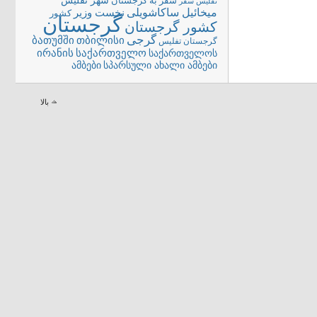
شهر تفلیس
سفر به گرجستان
تفلیس
سفر
میخائیل ساکاشویلی
نخست وزیر
کشور
گرجستان
کشور گرجستان
گرجی
თბილისი
ბათუმში
گرجستان تفلیس
ირანის
საქართველო
საქართველოს
სპარსული ახალი ამბები
ამბები
بالا