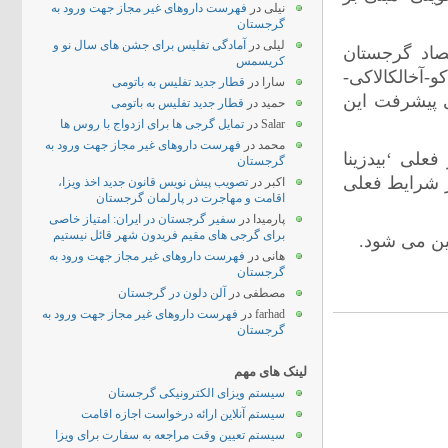
نیلی
در
فهرست داروهای غیر مجاز جهت ورود به
گرجستان
لیلی
در
آمادگی تفلیس برای جشن های سال نو و
لیارد دلار در اقتصاد گرجستان
کریسمس
-آخالکالاکی-
سارا
در
قطار جدید تفلیس به باتومی
ی پیشرفت این
حمید
در
قطار جدید تفلیس به باتومی
Salar
در
تمایل گرجی ها برای ازدواج با روس ها
محمد
در
فهرست داروهای غیر مجاز جهت ورود به
علی ‘بیدزینا
گرجستان
ر شرایط فعلی
اکبر
در
تصویب پیش نویس قانون جدید اخذ ویزا،
اقامت و مهاجرت در پارلمان گرجستان
پارمیدا
در
سفیر گرجستان در ایران: امتیاز خاصی
برای گرجی های مقیم فریدون شهر قائل نیستیم
ین می شود.
هانی
در
فهرست داروهای غیر مجاز جهت ورود به
گرجستان
مصطفی
در
آلن دلون در گرجستان
farhad
در
فهرست داروهای غیر مجاز جهت ورود به
گرجستان
لینک های مهم
سیستم ویزای الکترونیکی گرجستان
سیستم آنلاین ارائه درخواست اجازه اقامت
سیستم تعیین وقت مراجعه به سفارت برای ویزا