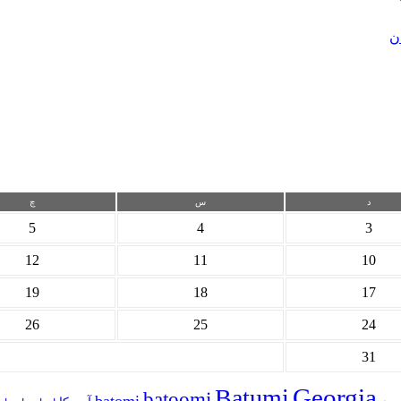
ن
د
س
چ
5
4
3
12
11
10
19
18
17
26
25
24
31
Georgia
Batumi
batoomi