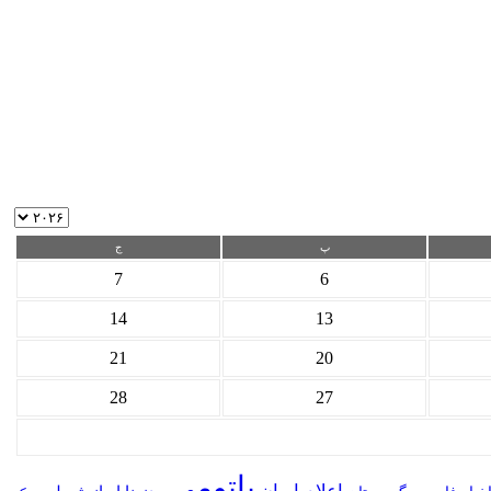
پ
ج
7
6
14
13
21
20
28
27
باتومی