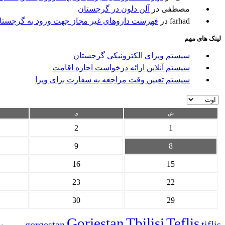
مصطفی
در
آلن دلون در گرجستان
farhad
در
فهرست داروهای غیر مجاز جهت ورود به گرجستا
لینک های مهم
سیستم ویزای الکترونیکی گرجستان
سیستم آنلاین ارائه درخواست اجازه اقامت
سیستم تعیین وقت مراجعه به سفارت برای ویزا
ش
ی
2
1
9
8
16
15
23
22
30
29
Gorjestan
Tbilisi
Teflis
gorgestan
tiflis