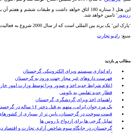
این هتل 3 ستاره 180 اتاق خواهد داشت و طبقات ششم و هفتم آن برای دفاتر تجاری در نظر گرفته شده است. برای راه اندازی این هتل 20 میلیون دلار سرمایه در نظر گرفته شده که توسط ‘
رزیدور
‘ تامین خواهد شد.
‘پارک این’ یک برند بین المللی است که از سال 2000 شروع به فعالیت نموده و اکنون بیش از 140 هتل را در آمریکای شمالی، اروپا، آفریقا و خاورمیانه در اختیار دارد.
منبع:
رادیو تجارت
مطالب پر بازدید
راه اندازی سیستم ویزای الکترونیکی گرجستان
فهرست داروهای غیر مجاز جهت ورود به گرجستان
اعلام شرایط جدید اخذ و صدور ویزا توسط وزارت امور خا
قطار جدید تفلیس به باتومی
راهنمای اخذ ویزای گردشگری گرجستان
یک مرد جوان ایرانی، متهم به قتل دختر ۱۶ ساله در گرجستان
قیمت سوخت در گرجستان، پایین تر از بسیاری از کشورها
تمایل گرجی ها برای ازدواج با روس ها
گرجستان، در جایگاه سوم شاخص آزادی تجارت و اقتصاد در