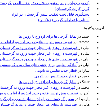
یک مرد جوان ایرانی، متهم به قتل دختر ۱۶ ساله در گرجستان
گرین کارت گرجستان!
دستگیری قاتل تحت تعقیب پلیس گرجستان در ایران
آشنایی با غذاهای گرجی (خینکالی)
آخرین دیدگاه ها
حمید
در
تمایل گرجی ها برای ازدواج با روس ها
Ramesh
در
تصویب پیش نویس قانون جدید اخذ ویزا، اقامت 
نیلی
در
فهرست داروهای غیر مجاز جهت ورود به گرجستان
نیلی
در
فهرست داروهای غیر مجاز جهت ورود به گرجستان
نیلی
در
فهرست داروهای غیر مجاز جهت ورود به گرجستان
لیلی
در
آمادگی تفلیس برای جشن های سال نو و کریسمس
سارا
در
قطار جدید تفلیس به باتومی
حمید
در
قطار جدید تفلیس به باتومی
Salar
در
تمایل گرجی ها برای ازدواج با روس ها
محمد
در
فهرست داروهای غیر مجاز جهت ورود به گرجستا
اکبر
در
تصویب پیش نویس قانون جدید اخذ ویزا، اقامت و م
پارمیدا
در
سفیر گرجستان در ایران: امتیاز خاصی برای گرج
هانی
در
فهرست داروهای غیر مجاز جهت ورود به گرجستان