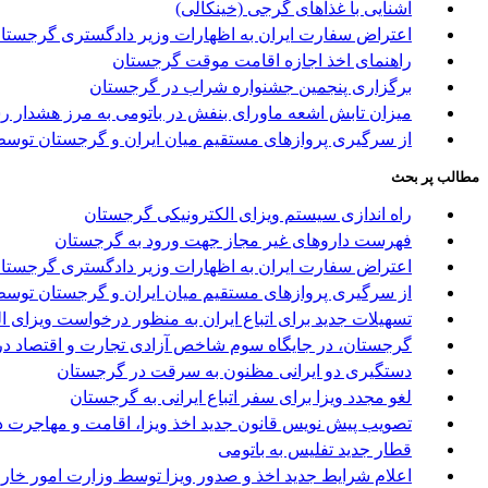
آشنایی با غذاهای گرجی (خینکالی)
اعتراض سفارت ایران به اظهارات وزیر دادگستری گرجستا
راهنمای اخذ اجازه اقامت موقت گرجستان
برگزاری پنجمین جشنواره شراب در گرجستان
میزان تابش اشعه ماورای بنفش در باتومی به مرز هشدار ر
از سرگیری پروازهای مستقیم میان ایران و گرجستان توسط 
مطالب پر بحث
راه اندازی سیستم ویزای الکترونیکی گرجستان
فهرست داروهای غیر مجاز جهت ورود به گرجستان
اعتراض سفارت ایران به اظهارات وزیر دادگستری گرجستا
از سرگیری پروازهای مستقیم میان ایران و گرجستان توسط 
تسهیلات جدید برای اتباع ایران به منظور درخواست ویزای 
گرجستان، در جایگاه سوم شاخص آزادی تجارت و اقتصاد در
دستگیری دو ایرانی مظنون به سرقت در گرجستان
لغو مجدد ویزا برای سفر اتباع ایرانی به گرجستان
تصویب پیش نویس قانون جدید اخذ ویزا، اقامت و مهاجرت د
قطار جدید تفلیس به باتومی
اعلام شرایط جدید اخذ و صدور ویزا توسط وزارت امور خا