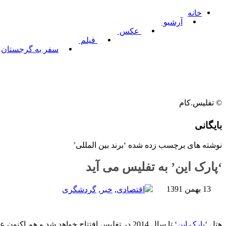
خانه
آرشیو
عکس
فیلم
سفر به گرجستان
© تفلیس.کام
بایگانی
نوشته های برچسب زده شده ‘برند بین المللی’
‘پارک این’ به تفلیس می آید
13 بهمن 1391
اقتصادی
,
خبر
,
گردشگری
هتل ‘
پارک این
‘ تا سال 2014 در تفلیس افتتاح خواهد شد و هم اکنون عملیات مقدماتی ساختمان آن در حال انجام است. قرار است این هتل پس از بازسازی، در ساختمان سابق ‘پست گرجستان’ تاسیس شود.