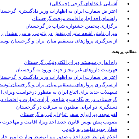
آشنایی با غذاهای گرجی (خینکالی)
اعتراض سفارت ایران به اظهارات وزیر دادگستری گرجستا
راهنمای اخذ اجازه اقامت موقت گرجستان
برگزاری پنجمین جشنواره شراب در گرجستان
میزان تابش اشعه ماورای بنفش در باتومی به مرز هشدار ر
از سرگیری پروازهای مستقیم میان ایران و گرجستان توسط 
مطالب پر بحث
راه اندازی سیستم ویزای الکترونیکی گرجستان
فهرست داروهای غیر مجاز جهت ورود به گرجستان
اعتراض سفارت ایران به اظهارات وزیر دادگستری گرجستا
از سرگیری پروازهای مستقیم میان ایران و گرجستان توسط 
تسهیلات جدید برای اتباع ایران به منظور درخواست ویزای 
گرجستان، در جایگاه سوم شاخص آزادی تجارت و اقتصاد در
دستگیری دو ایرانی مظنون به سرقت در گرجستان
لغو مجدد ویزا برای سفر اتباع ایرانی به گرجستان
تصویب پیش نویس قانون جدید اخذ ویزا، اقامت و مهاجرت د
قطار جدید تفلیس به باتومی
اعلام شرایط جدید اخذ و صدور ویزا توسط وزارت امور خا