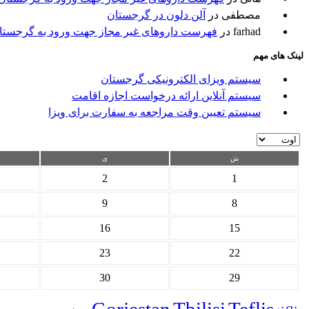
مصطفی
در
آلن دلون در گرجستان
farhad
در
فهرست داروهای غیر مجاز جهت ورود به گرجستا
لینک های مهم
سیستم ویزای الکترونیکی گرجستان
سیستم آنلاین ارائه درخواست اجازه اقامت
سیستم تعیین وقت مراجعه به سفارت برای ویزا
ش
ی
2
1
9
8
16
15
23
22
30
29