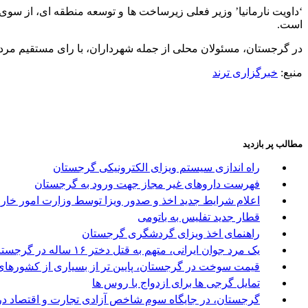
‘داویت نارمانیا’ وزیر فعلی زیرساخت ها و توسعه منطقه ای، از س
است.
در گرجستان، مسئولان محلی از جمله شهرداران، با رای مستقیم مردم انتخاب می
منبع:
خبرگزاری ترند
مطالب پر بازدید
راه اندازی سیستم ویزای الکترونیکی گرجستان
فهرست داروهای غیر مجاز جهت ورود به گرجستان
اعلام شرایط جدید اخذ و صدور ویزا توسط وزارت امور خا
قطار جدید تفلیس به باتومی
راهنمای اخذ ویزای گردشگری گرجستان
یک مرد جوان ایرانی، متهم به قتل دختر ۱۶ ساله در گرجستان
قیمت سوخت در گرجستان، پایین تر از بسیاری از کشورها
تمایل گرجی ها برای ازدواج با روس ها
گرجستان، در جایگاه سوم شاخص آزادی تجارت و اقتصاد در