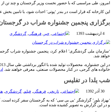
امروز، طی مراسمی که با حضور نخست وزیر گرجستان و چند تن از مقامات بلندپایه د
این کارخانه که قرار است در بندر ‘پوتی’ احداث شود، با تامین بخش 
برگزاری پنجمین جشنواره شراب در گرجستان
4 اردیبهشت 1393
اجتماعی
,
خبر
,
فرهنگی
,
گردشگری
‘سازمان ملی گردشگری’ اعلام کرد، پنجمین جشنواره شراب گرجستان، در تاریخ 24 می 2014 (3 خرداد 1393)، با حضور 30 شرکت گرجی ف
خواهد شد.
خانواده های گرجی، در کنار محصولات صنعتی، معرفی خواهند شد.
اد
شب یلدا در تفلیس
30 آذر 1392
اجتماعی
,
تاریخی
,
فرهنگی
,
فیلم
,
گردشگری
,
هن
‘بهزاد بلور’ گزارشگر ‘بی بی سی’ که به گرجستان سفر کرده است، 
و در این گزارش به تصویر کشیده شده است.