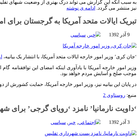
به سبب آنکه این گزارش می تواند درک بهتری از وضعیت شبهای تفلیس 
نیز منتشر می گردد.
ادامه ی نوشته
تبریک ایالات متحد آمریکا به گرجستان برای امض
9 آذر 1392
خبر
,
سیاسی
‘جان کری’ وزیر امور خارجه ایالات متحد آمریکا، با انتشار یک بیانیه،
ا
وزیر امور خارجه آمریکا با یادآوری اینکه امضای این توافقنامه گا
موجب صلح و آسایش مردم خواهد بود.
در پایان این بیانیه نیز، وزیر امور خارجه آمریکا، حمایت کشورش از 
منبع:
روستاوی 2
‘داویت نارمانیا’ نامزد ‘رویای گرجی’ برای ش
3 آذر 1392
اجتماعی
,
خبر
,
سیاسی