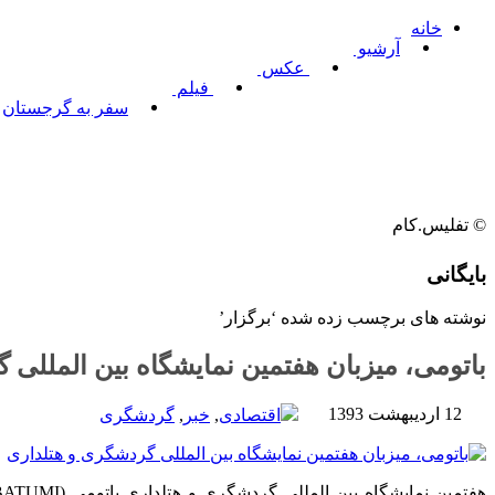
خانه
آرشیو
عکس
فیلم
سفر به گرجستان
© تفلیس.کام
بایگانی
نوشته های برچسب زده شده ‘برگزار’
باتومی، میزبان هفتمین نمایشگاه بین المللی
12 اردیبهشت 1393
اقتصادی
,
خبر
,
گردشگری