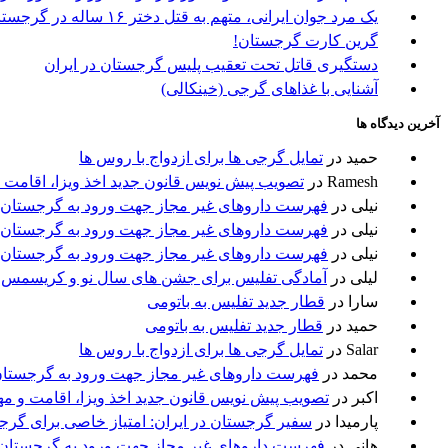
یک مرد جوان ایرانی، متهم به قتل دختر ۱۶ ساله در گرجستان
گرین کارت گرجستان!
دستگیری قاتل تحت تعقیب پلیس گرجستان در ایران
آشنایی با غذاهای گرجی (خینکالی)
آخرین دیدگاه ها
حمید
در
تمایل گرجی ها برای ازدواج با روس ها
Ramesh
در
تصویب پیش نویس قانون جدید اخذ ویزا، اقامت 
نیلی
در
فهرست داروهای غیر مجاز جهت ورود به گرجستان
نیلی
در
فهرست داروهای غیر مجاز جهت ورود به گرجستان
نیلی
در
فهرست داروهای غیر مجاز جهت ورود به گرجستان
لیلی
در
آمادگی تفلیس برای جشن های سال نو و کریسمس
سارا
در
قطار جدید تفلیس به باتومی
حمید
در
قطار جدید تفلیس به باتومی
Salar
در
تمایل گرجی ها برای ازدواج با روس ها
محمد
در
فهرست داروهای غیر مجاز جهت ورود به گرجستا
اکبر
در
تصویب پیش نویس قانون جدید اخذ ویزا، اقامت و م
پارمیدا
در
سفیر گرجستان در ایران: امتیاز خاصی برای گرج
هانی
در
فهرست داروهای غیر مجاز جهت ورود به گرجستان