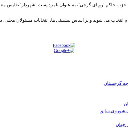
وی حزب حاکم ‘رویای گرجی’، به عنوان نامزد پست ‘شهردار’ تفلیس 
 شوند و بر اساس پیشبینی ها، انتخابات مسئولان محلی، در ماه می سال 2014 ب
رجه گرجستان
ی شوروی سابق
 جهان