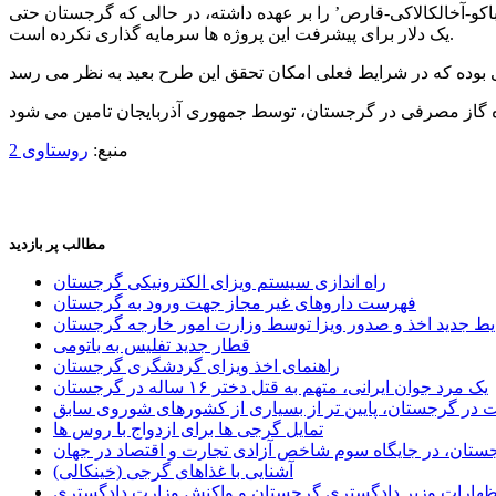
ی مانند ‘راه آهن باکو-آخالکالاکی-قارص’ را بر عهده داشته، در حالی که گرجستان حتی
یک دلار برای پیشرفت این پروژه ها سرمایه گذاری نکرده است.
منبع:
روستاوی 2
مطالب پر بازدید
راه اندازی سیستم ویزای الکترونیکی گرجستان
فهرست داروهای غیر مجاز جهت ورود به گرجستان
یط جدید اخذ و صدور ویزا توسط وزارت امور خارجه گرجستان
قطار جدید تفلیس به باتومی
راهنمای اخذ ویزای گردشگری گرجستان
یک مرد جوان ایرانی، متهم به قتل دختر ۱۶ ساله در گرجستان
ر گرجستان، پایین تر از بسیاری از کشورهای شوروی سابق
تمایل گرجی ها برای ازدواج با روس ها
ستان، در جایگاه سوم شاخص آزادی تجارت و اقتصاد در جهان
آشنایی با غذاهای گرجی (خینکالی)
اظهارات وزیر دادگستری گرجستان و واکنش وزارت دادگستری