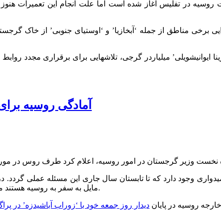
 روسیه در تفلیس آغاز شده است اما علت انجام این تعمیرات هنوز
ان که منجر به جدایی برخی مناطق از جمله ‘آبخازیا’ و ‘اوستیای جنوبی’ از 
ینا ایوانیشویلی’ میلیاردر گرجی، تلاشهایی برای برقراری مجدد روا
آمادگی روسیه برای
یدواری وجود دارد که تا تابستان سال جاری این مسئله عملی گردد. د
مایل به سفر به روسیه هستند مربوط می‌شود که گسترده شدن اعطای ویزا را نیز در برخواهد داشت.
خارجه روسیه در پایان
دیدار روز جمعه خود با ‘زوراب آباشیدزه’ در پرا