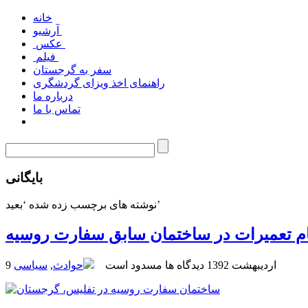
خانه
آرشیو
عکس
فیلم
سفر به گرجستان
راهنمای اخذ ویزای گردشگری
درباره ما
تماس با ما
بایگانی
نوشته های برچسب زده شده ‘بعید’
ام تعمیرات در ساختمان سابق سفارت روسیه
9 اردیبهشت 1392
دیدگاه ها مسدود است
حوادث
,
سیاسی