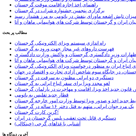
راهنمای اخذ اجازه اقامت موقت گرجستان
برگزاری پنجمین جشنواره شراب در گرجستان
یزان تابش اشعه ماورای بنفش در باتومی به مرز هشدار رسید
ان ایران و گرجستان توسط شرکت های هواپیمایی ماهان و آتا
مطالب پر بحث
راه اندازی سیستم ویزای الکترونیکی گرجستان
فهرست داروهای غیر مجاز جهت ورود به گرجستان
اظهارات وزیر دادگستری گرجستان و واکنش وزارت دادگستری
ان ایران و گرجستان توسط شرکت های هواپیمایی ماهان و آتا
ی اتباع ایران به منظور درخواست ویزای الکترونیکی گرجستان
ستان، در جایگاه سوم شاخص آزادی تجارت و اقتصاد در جهان
دستگیری دو ایرانی مظنون به سرقت در گرجستان
لغو مجدد ویزا برای سفر اتباع ایرانی به گرجستان
قانون جدید اخذ ویزا، اقامت و مهاجرت در پارلمان گرجستان
قطار جدید تفلیس به باتومی
یط جدید اخذ و صدور ویزا توسط وزارت امور خارجه گرجستان
یک مرد جوان ایرانی، متهم به قتل دختر ۱۶ ساله در گرجستان
گرین کارت گرجستان!
دستگیری قاتل تحت تعقیب پلیس گرجستان در ایران
آشنایی با غذاهای گرجی (خینکالی)
آخرین دیدگاه ها