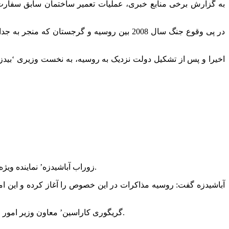
به گزارش برخی منابع خبری، عملیات تعمیر ساختمان سابق سفارت
در پی وقوع جنگ سال 2008 بین روسیه و گرجست
اخیرا و پس از تشکیل دولت نزدیک به روسیه، به نخست وزیری ‘بیدز
‘زوراب آباشیدزه’ نماینده ویژه نخست وزیر گرجستان در امور روسیه، اعلام کرد طرف روس در مورد تسهیل صدور ویزا برای شهروندان گرجی اعلام آمادگی کرده است.
آباشیدزه گفت: روسیه مذاکرات در این خصوص را آغاز کرده و این ام
امکان تسهیل صدور ویزا برای شهروندان گرجی را بعید ندانسته بود.
‘گریگوری کاراسین’ معاون وزیر امور 