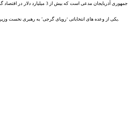
جمهوری آذربایجان مدعی است که 
یکی از وعده های انتخاباتی ‘رویای گرجی’ به رهبری نخست وزیر فعلی ‘بیدزینا ایوانیشویلی’ کاهش تعرفه گاز مصرفی شهروندان گرجی بوده که در شرایط فعلی امکان تحقق این طرح بعید به نظر می رسد.