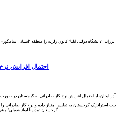
3.01 ریشتر در ساعت ’21:28 امشب تفلیس را لرزاند. ‘دانشگاه دولتی ایلیا’ کانون زلزله را
احتمال افزایش نرخ 
آذربایجان، از احتمال افزایش نرخ گاز صادراتی به گرجستان در صورت
گرجستان ‘بیدزینا ایوانیشویلی’ مبنی بر وجود ابهام در پروژه ‘راه آهن باکو-آخالکالاکی-قارص’ انتقاد کردند.