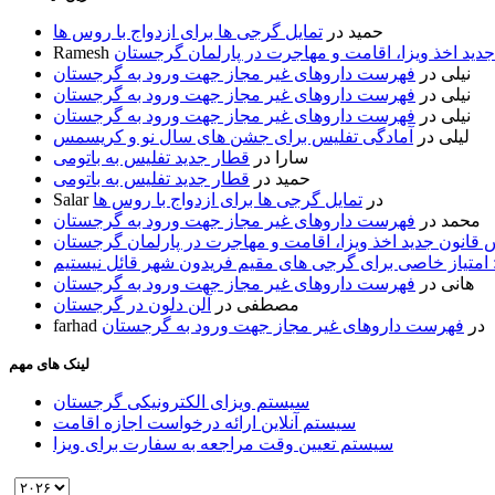
حمید
در
تمایل گرجی ها برای ازدواج با روس ها
ید اخذ ویزا، اقامت و مهاجرت در پارلمان گرجستان
Ramesh
نیلی
در
فهرست داروهای غیر مجاز جهت ورود به گرجستان
نیلی
در
فهرست داروهای غیر مجاز جهت ورود به گرجستان
نیلی
در
فهرست داروهای غیر مجاز جهت ورود به گرجستان
لیلی
در
آمادگی تفلیس برای جشن های سال نو و کریسمس
سارا
در
قطار جدید تفلیس به باتومی
حمید
در
قطار جدید تفلیس به باتومی
در
تمایل گرجی ها برای ازدواج با روس ها
Salar
محمد
در
فهرست داروهای غیر مجاز جهت ورود به گرجستان
قانون جدید اخذ ویزا، اقامت و مهاجرت در پارلمان گرجستان
 امتیاز خاصی برای گرجی های مقیم فریدون شهر قائل نیستیم
هانی
در
فهرست داروهای غیر مجاز جهت ورود به گرجستان
مصطفی
در
آلن دلون در گرجستان
در
فهرست داروهای غیر مجاز جهت ورود به گرجستان
farhad
لینک های مهم
سیستم ویزای الکترونیکی گرجستان
سیستم آنلاین ارائه درخواست اجازه اقامت
سیستم تعیین وقت مراجعه به سفارت برای ویزا