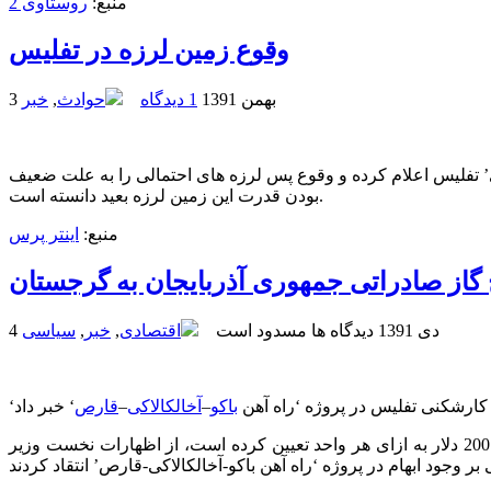
منبع:
روستاوی 2
وقوع زمین لرزه در تفلیس
3 بهمن 1391
1 دیدگاه
حوادث
,
خبر
 منطقه ‘ایسانی-سامگوری’ تفلیس اعلام کرده و وقوع پس لرزه های احتمالی را به علت ضعیف
بودن قدرت این زمین لرزه بعید دانسته است.
منبع:
اینتر پرس
گاز صادراتی جمهوری آذربایجان به گرجستان
4 دی 1391
دیدگاه ها مسدود است
اقتصادی
,
خبر
,
سیاسی
 کارشکنی تفلیس در پروژه ‘راه آهن
باکو
–
آخالکالاکی
–
قارص
‘
مقامات جمهوری آذربایجان با تاکید بر اینکه باکو همواره به دلیل موقعیت استراتژیک گرجستان به تفلیس امتیاز داده و نرخ گاز صادراتی را 200 دلار به ازای هر واحد تعیین کرده است، از اظهارات نخست وزیر