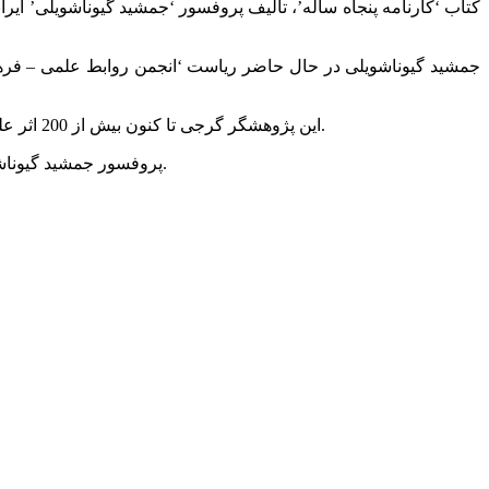
کتاب ‘کارنامه پنجاه ساله’، تالیف پروفسور ‘جمشید گیوناشویلی’ ا
این پژوهشگر گرجی تا کنون بیش از 200 اثر علمی به زبان های گرجی، فارسی، انگلیسی و روسی تالیف نموده و همچنین در سال 2010 موفق به دریافت جایزه کتاب سال ایران شده است.
پروفسور جمشید گیوناشویلی متولد سال 1931 میلادی، دارای مدرک دکتری و فوق دکتری در رشته ایرانشناسی از دانشگاه دولتی تفلیس (ایوانه جاواخیشویلی) است.