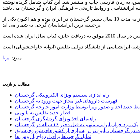
لیس، به زبان فارسی چاپ و منتشر شد. این کتاب شامل گزیده نوشته
جمشید گیوناشویلی در حال حاضر ریاست ‘انجمن روابط علمی – فرهنگی و همکاری گرجستان و ایران’ را بر عهده دارد. وی پیش از این نیز به مدت 10 سال سفیر گرجستان در ایران بوده و هم اکنون یکی از
برجسته ترین ایرانشناسان گرجی به شمار می آید.
منبع:
ایرنا
مطالب پر بازدید
راه اندازی سیستم ویزای الکترونیکی گرجستان
فهرست داروهای غیر مجاز جهت ورود به گرجستان
یط جدید اخذ و صدور ویزا توسط وزارت امور خارجه گرجستان
قطار جدید تفلیس به باتومی
راهنمای اخذ ویزای گردشگری گرجستان
یک مرد جوان ایرانی، متهم به قتل دختر ۱۶ ساله در گرجستان
ر گرجستان، پایین تر از بسیاری از کشورهای شوروی سابق
تمایل گرجی ها برای ازدواج با روس ها