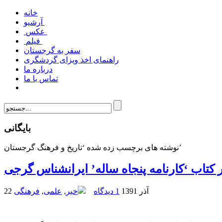
خانه
آرشیو
عکس
فیلم
سفر به گرجستان
راهنمای اخذ ویزای گردشگری
درباره ما
تماس با ما
بایگانی
نوشته های برچسب زده شده ‘تاریخ و فرهنگ گرجستان’
ر کتاب ‘کارنامه پنجاه ساله’ ایرانشناس گرجی
22 آذر 1391
1 دیدگاه
خبر
,
علمی
,
فرهنگی