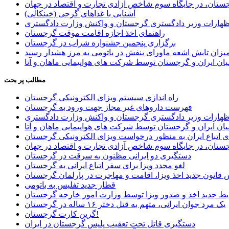
ستان، در جایگاه سوم شاخص آزادی تجارت و اقتصاد در جهان
آشنایی با غذاهای گرجی (خینکالی)
اظهارات وزیر دادگستری گرجستان و واکنش وزارت دادگستری
راهنمای اخذ اجازه اقامت موقت گرجستان
برگزاری پنجمین جشنواره شراب در گرجستان
یزان تابش اشعه ماورای بنفش در باتومی به مرز هشدار رسید
ان ایران و گرجستان توسط شرکت های هواپیمایی ماهان و آتا
مطالب پر بحث
راه اندازی سیستم ویزای الکترونیکی گرجستان
فهرست داروهای غیر مجاز جهت ورود به گرجستان
اظهارات وزیر دادگستری گرجستان و واکنش وزارت دادگستری
ان ایران و گرجستان توسط شرکت های هواپیمایی ماهان و آتا
ی اتباع ایران به منظور درخواست ویزای الکترونیکی گرجستان
ستان، در جایگاه سوم شاخص آزادی تجارت و اقتصاد در جهان
دستگیری دو ایرانی مظنون به سرقت در گرجستان
لغو مجدد ویزا برای سفر اتباع ایرانی به گرجستان
قانون جدید اخذ ویزا، اقامت و مهاجرت در پارلمان گرجستان
قطار جدید تفلیس به باتومی
یط جدید اخذ و صدور ویزا توسط وزارت امور خارجه گرجستان
یک مرد جوان ایرانی، متهم به قتل دختر ۱۶ ساله در گرجستان
گرین کارت گرجستان!
دستگیری قاتل تحت تعقیب پلیس گرجستان در ایران