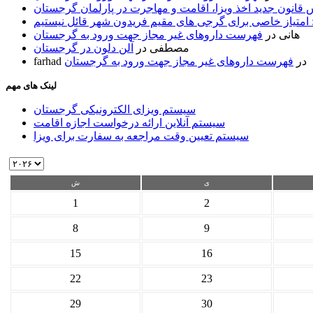
قانون جدید اخذ ویزا، اقامت و مهاجرت در پارلمان گرجستان
 امتیاز خاصی برای گرجی های مقیم فریدون شهر قائل نیستیم
هانی
در
فهرست داروهای غیر مجاز جهت ورود به گرجستان
مصطفی
در
آلن دلون در گرجستان
در
فهرست داروهای غیر مجاز جهت ورود به گرجستان
farhad
لینک های مهم
سیستم ویزای الکترونیکی گرجستان
سیستم آنلاین ارائه درخواست اجازه اقامت
سیستم تعیین وقت مراجعه به سفارت برای ویزا
ی
ش
1
2
8
9
15
16
22
23
29
30