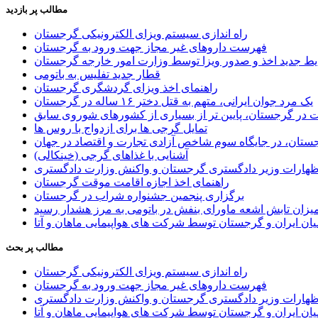
مطالب پر بازدید
راه اندازی سیستم ویزای الکترونیکی گرجستان
فهرست داروهای غیر مجاز جهت ورود به گرجستان
یط جدید اخذ و صدور ویزا توسط وزارت امور خارجه گرجستان
قطار جدید تفلیس به باتومی
راهنمای اخذ ویزای گردشگری گرجستان
یک مرد جوان ایرانی، متهم به قتل دختر ۱۶ ساله در گرجستان
ر گرجستان، پایین تر از بسیاری از کشورهای شوروی سابق
تمایل گرجی ها برای ازدواج با روس ها
ستان، در جایگاه سوم شاخص آزادی تجارت و اقتصاد در جهان
آشنایی با غذاهای گرجی (خینکالی)
اظهارات وزیر دادگستری گرجستان و واکنش وزارت دادگستری
راهنمای اخذ اجازه اقامت موقت گرجستان
برگزاری پنجمین جشنواره شراب در گرجستان
یزان تابش اشعه ماورای بنفش در باتومی به مرز هشدار رسید
ان ایران و گرجستان توسط شرکت های هواپیمایی ماهان و آتا
مطالب پر بحث
راه اندازی سیستم ویزای الکترونیکی گرجستان
فهرست داروهای غیر مجاز جهت ورود به گرجستان
اظهارات وزیر دادگستری گرجستان و واکنش وزارت دادگستری
ان ایران و گرجستان توسط شرکت های هواپیمایی ماهان و آتا