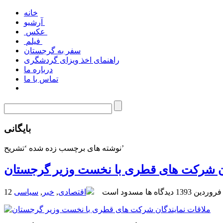
خانه
آرشیو
عکس
فیلم
سفر به گرجستان
راهنمای اخذ ویزای گردشگری
درباره ما
تماس با ما
بایگانی
نوشته های برچسب زده شده ‘تشریح’
ان شرکت های قطری با نخست وزیر گرجستان
12 فروردین 1393
دیدگاه ها مسدود است
اقتصادی
,
خبر
,
سیاسی