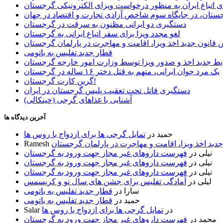
ی اتباع ایران به منظور درخواست ویزای الکترونیکی گرجستان
ستان، در جایگاه سوم شاخص آزادی تجارت و اقتصاد در جهان
دستگیری دو ایرانی مظنون به سرقت در گرجستان
لغو مجدد ویزا برای سفر اتباع ایرانی به گرجستان
قانون جدید اخذ ویزا، اقامت و مهاجرت در پارلمان گرجستان
قطار جدید تفلیس به باتومی
یط جدید اخذ و صدور ویزا توسط وزارت امور خارجه گرجستان
یک مرد جوان ایرانی، متهم به قتل دختر ۱۶ ساله در گرجستان
گرین کارت گرجستان!
دستگیری قاتل تحت تعقیب پلیس گرجستان در ایران
آشنایی با غذاهای گرجی (خینکالی)
آخرین دیدگاه ها
حمید
در
تمایل گرجی ها برای ازدواج با روس ها
ید اخذ ویزا، اقامت و مهاجرت در پارلمان گرجستان
Ramesh
نیلی
در
فهرست داروهای غیر مجاز جهت ورود به گرجستان
نیلی
در
فهرست داروهای غیر مجاز جهت ورود به گرجستان
نیلی
در
فهرست داروهای غیر مجاز جهت ورود به گرجستان
لیلی
در
آمادگی تفلیس برای جشن های سال نو و کریسمس
سارا
در
قطار جدید تفلیس به باتومی
حمید
در
قطار جدید تفلیس به باتومی
در
تمایل گرجی ها برای ازدواج با روس ها
Salar
محمد
در
فهرست داروهای غیر مجاز جهت ورود به گرجستان