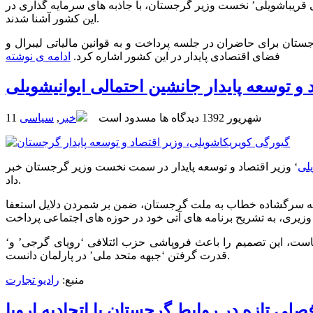
کلی قریباشویلی’ نخست وزیر گرجستان، با جاذبه های سرمایه گذاری در
این کشور آشنا شدند.
تان برای حاضران در جلسه پرداخت و به قوانین مالیاتی لیبرال و
فضای اقتصادی پایدار در این کشور اشاره کرد.
ادامه ی نوشته
 و توسعه پایدار جانشین احتمالی ایوانیشویلی
11 شهریور 1392
دیدگاه ها مسدود است
خبر
,
سیاسی
لی
‘ وزیر اقتصاد و توسعه پایدار در سمت نخست وزیر گرجستان خبر
داد.
ک نامه سرگشاده خطاب به ملت گرجستان، ضمن بر شمردن دلایل استعفا
ست، این تصمیم را باعث فروپاشی حزب ائتلافی ‘رویای گرجی’ و
قدرت گرفتن ‘جبهه متحد ملی’ در پارلمان دانست.
منبع:
رادیو تجارت
ی تازه در روابط گرجستان با اتحادیه اروپا