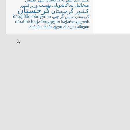
شهر تفلیس
سفر به گرجستان
تفلیس
سفر
میخائیل ساکاشویلی
نخست وزیر
کشور
گرجستان
کشور گرجستان
گرجی
თბილისი
ბათუმში
گرجستان تفلیس
ირანის
საქართველო
საქართველოს
სპარსული ახალი ამბები
ამბები
بالا