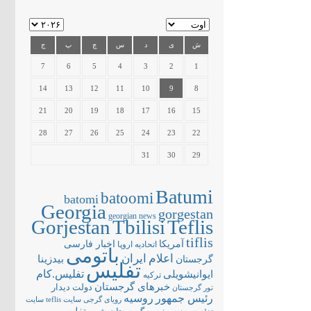
ش
ی
د
س
چ
پ
ج
7
6
5
4
3
2
1
14
13
12
11
10
9
8
21
20
19
18
17
16
15
28
27
26
25
24
23
22
31
30
29
Batumi
batoomi
batomi
Georgia
gorgestan
georgian news
Gorjestan
Tbilisi
Teflis
tiflis
آمریکا
اخبار فارسی
اتحادیه اروپا
باتومی
اعلام
ایران
بیدزینا
گرجستان
تفلیس
تفلیس.کام
ایوانیشویلی
ترکیه
خبرهای گرجستان
دولت
دیدار
تور گرجستان
رئیس جمهور
روسیه
سایت teflis
سایت
رویای گرجی