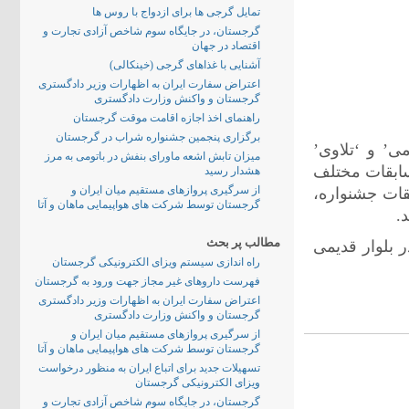
تمایل گرجی ها برای ازدواج با روس ها
گرجستان، در جایگاه سوم شاخص آزادی تجارت و
اقتصاد در جهان
آشنایی با غذاهای گرجی (خینکالی)
اعتراض سفارت ایران به اظهارات وزیر دادگستری
گرجستان و واکنش وزارت دادگستری
راهنمای اخذ اجازه اقامت موقت گرجستان
برگزاری پنجمین جشنواره شراب در گرجستان
ی’ و ‘تلاوی’
میزان تابش اشعه ماورای بنفش در باتومی به مرز
سابقات مختلف
هشدار رسید
از سرگیری پروازهای مستقیم میان ایران و
قات جشنواره،
گرجستان توسط شرکت های هواپیمایی ماهان و آتا
.
مطالب پر بحث
نشگاه واقع در بلوار قدیمی
راه اندازی سیستم ویزای الکترونیکی گرجستان
فهرست داروهای غیر مجاز جهت ورود به گرجستان
اعتراض سفارت ایران به اظهارات وزیر دادگستری
گرجستان و واکنش وزارت دادگستری
از سرگیری پروازهای مستقیم میان ایران و
گرجستان توسط شرکت های هواپیمایی ماهان و آتا
تسهیلات جدید برای اتباع ایران به منظور درخواست
ویزای الکترونیکی گرجستان
گرجستان، در جایگاه سوم شاخص آزادی تجارت و