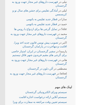
نیلی
در
فهرست داروهای غیر مجاز جهت ورود به
گرجستان
لیلی
در
آمادگی تفلیس برای جشن های سال نو و
کریسمس
سارا
در
قطار جدید تفلیس به باتومی
حمید
در
قطار جدید تفلیس به باتومی
Salar
در
تمایل گرجی ها برای ازدواج با روس ها
محمد
در
فهرست داروهای غیر مجاز جهت ورود به
گرجستان
اکبر
در
تصویب پیش نویس قانون جدید اخذ ویزا،
اقامت و مهاجرت در پارلمان گرجستان
پارمیدا
در
سفیر گرجستان در ایران: امتیاز خاصی
برای گرجی های مقیم فریدون شهر قائل نیستیم
هانی
در
فهرست داروهای غیر مجاز جهت ورود به
گرجستان
مصطفی
در
آلن دلون در گرجستان
farhad
در
فهرست داروهای غیر مجاز جهت ورود به
گرجستان
لینک های مهم
سیستم ویزای الکترونیکی گرجستان
سیستم آنلاین ارائه درخواست اجازه اقامت
سیستم تعیین وقت مراجعه به سفارت برای ویزا